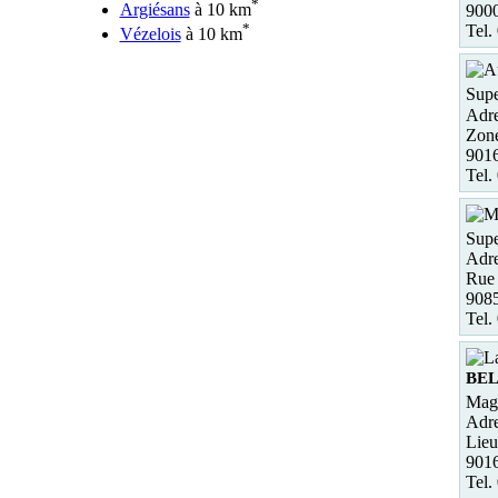
*
Argiésans
à 10 km
900
*
Tel.
Vézelois
à 10 km
Supe
Adre
Zone
901
Tel.
Supe
Adre
Rue 
9085
Tel.
BE
Maga
Adre
Lieu
901
Tel.