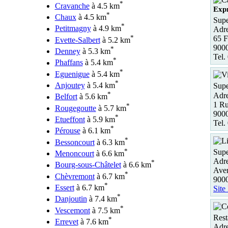
*
Cravanche
à 4.5 km
Expr
*
Chaux
à 4.5 km
Supe
*
Petitmagny
à 4.9 km
Adre
*
65 F
Evette-Salbert
à 5.2 km
9000
*
Denney
à 5.3 km
Tel.
*
Phaffans
à 5.4 km
*
Eguenigue
à 5.4 km
*
Anjoutey
à 5.4 km
Supe
*
Adre
Belfort
à 5.6 km
1 R
*
Rougegoutte
à 5.7 km
9000
*
Etueffont
à 5.9 km
Tel.
*
Pérouse
à 6.1 km
*
Bessoncourt
à 6.3 km
*
Supe
Menoncourt
à 6.6 km
Adre
*
Bourg-sous-Châtelet
à 6.6 km
Aven
*
Chèvremont
à 6.7 km
9000
*
Essert
à 6.7 km
Site
*
Danjoutin
à 7.4 km
*
Vescemont
à 7.5 km
Rest
*
Errevet
à 7.6 km
Adre