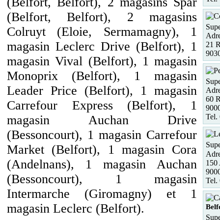
(Belfort, Belfort), 2 magasins Spar
(Belfort, Belfort), 2 magasins
Supe
Colruyt (Eloie, Sermamagny), 1
Adre
magasin Leclerc Drive (Belfort), 1
21 
90
magasin Vival (Belfort), 1 magasin
Monoprix (Belfort), 1 magasin
Supe
Leader Price (Belfort), 1 magasin
Adre
60 R
Carrefour Express (Belfort), 1
9000
Tel.
magasin Auchan Drive
(Bessoncourt), 1 magasin Carrefour
Supe
Market (Belfort), 1 magasin Cora
Adre
(Andelnans), 1 magasin Auchan
150 
900
(Bessoncourt), 1 magasin
Tel.
Intermarche (Giromagny) et 1
magasin Leclerc (Belfort).
Belf
Supe