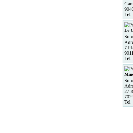
Gare
9040
Tel.
Le 
Supe
Adre
7 Pl
901
Tel.
Min
Supe
Adre
27 R
7029
Tel.