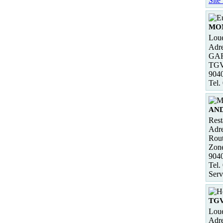
Site
MO
Loue
Adre
GA
TG
904
Tel.
AN
Rest
Adre
Rout
Zon
904
Tel.
Serv
TG
Loue
Adre