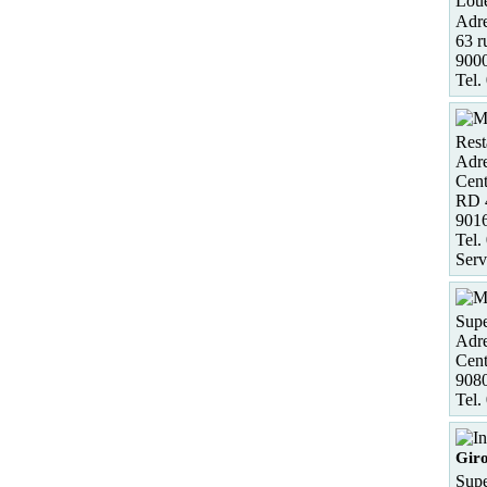
Loue
Adre
63 r
900
Tel.
Rest
Adre
Cen
RD 
901
Tel.
Serv
Supe
Adre
Cen
9080
Tel.
Gir
Supe