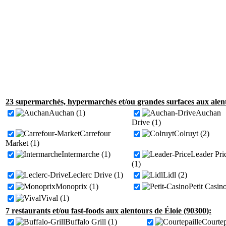
23 supermarchés, hypermarchés et/ou grandes surfaces aux alent
Auchan (1)
Auchan
Drive (1)
Carrefour
Colruyt (2)
Market (1)
Intermarche (1)
Leader Pri
(1)
Leclerc Drive (1)
Lidl (2)
Monoprix (1)
Petit Casino
Vival (1)
7 restaurants et/ou fast-foods aux alentours de Éloie (90300):
Buffalo Grill (1)
Courtep