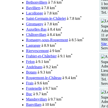
*
Bethonvilliers
à 7.6 km
1 bo
*
Bavilliers
à 7.8 km
900
*
Tel.
Lacollonge
à 7.8 km
*
Saint-Germain-le-Châtelet
à 7.8 km
*
Giromagny
à 7.8 km
Supe
*
Auxelles-Bas
à 8.4 km
Adre
*
Châlonvillars
à 8.4 km
11 a
*
9000
Romagny-sous-Rougemont
à 8.5 km
Site
*
Lagrange
à 8.9 km
Serv
*
Riervescemont
à 9 km
*
Frahier-et-Châtebier
à 9.1 km
*
Felon
à 9.1 km
Supe
*
Adre
Andelnans
à 9.2 km
Lieu
*
Botans
à 9.3 km
901
*
Rougemont-le-Château
à 9.4 km
Tel.
*
Frais
à 9.6 km
Serv
*
Fontenelle
à 9.7 km
*
Buc
à 9.7 km
Supe
*
Mandrevillars
à 9.7 km
Adre
*
Banvillars
à 10 km
Av d