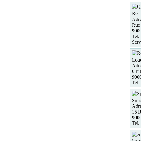
Rest
Adre
Rue
900
Tel.
Serv
Loue
Adre
6 ru
900
Tel.
Supe
Adre
15 R
9000
Tel.