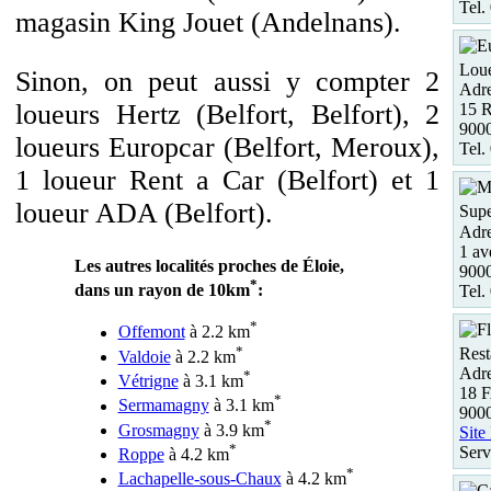
Tel.
magasin King Jouet (Andelnans).
Loue
Sinon, on peut aussi y compter 2
Adre
loueurs Hertz (Belfort, Belfort), 2
15 
900
loueurs Europcar (Belfort, Meroux),
Tel.
1 loueur Rent a Car (Belfort) et 1
loueur ADA (Belfort).
Supe
Adre
1 av
Les autres localités proches de Éloie,
900
*
dans un rayon de 10km
:
Tel.
*
Offemont
à 2.2 km
*
Rest
Valdoie
à 2.2 km
Adre
*
Vétrigne
à 3.1 km
18
*
Sermamagny
à 3.1 km
900
*
Grosmagny
à 3.9 km
Site
*
Serv
Roppe
à 4.2 km
*
Lachapelle-sous-Chaux
à 4.2 km