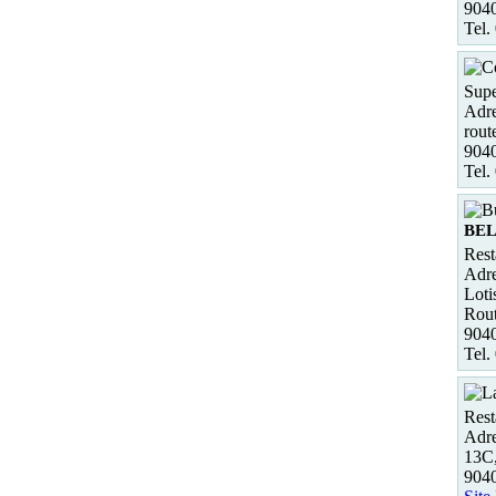
904
Tel.
Supe
Adre
rout
904
Tel.
BEL
Rest
Adre
Loti
Rout
904
Tel.
Rest
Adre
13C,
904