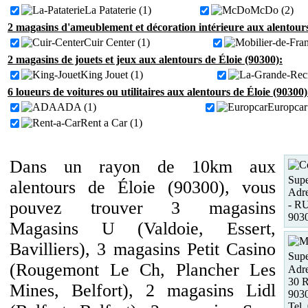
La Pataterie (1)
McDo (2)
2 magasins d'ameublement et décoration intérieure aux alentours
Cuir Center (1)
2 magasins de jouets et jeux aux alentours de Éloie (90300):
King Jouet (1)
6 loueurs de voitures ou utilitaires aux alentours de Éloie (90300)
ADA (1)
Europcar
Rent a Car (1)
Dans un rayon de 10km aux
Supe
alentours de Éloie (90300), vous
Adre
pouvez trouver 3 magasins
- R
903
Magasins U (Valdoie, Essert,
Bavilliers), 3 magasins Petit Casino
Supe
(Rougemont Le Ch, Plancher Les
Adre
30 
Mines, Belfort), 2 magasins Lidl
9030
Tel.