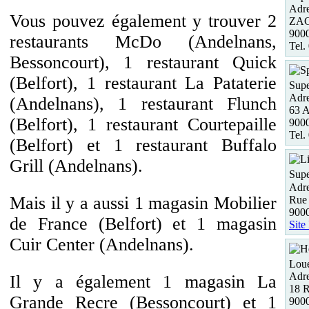
Adre
Vous pouvez également y trouver 2
ZAC 
9000
restaurants McDo (Andelnans,
Tel.
Bessoncourt), 1 restaurant Quick
(Belfort), 1 restaurant La Pataterie
Supe
Adre
(Andelnans), 1 restaurant Flunch
63 A
(Belfort), 1 restaurant Courtepaille
9000
Tel.
(Belfort) et 1 restaurant Buffalo
Grill (Andelnans).
Supe
Adre
Mais il y a aussi 1 magasin Mobilier
Rue
9000
de France (Belfort) et 1 magasin
Site
Cuir Center (Andelnans).
Loue
Adre
Il y a également 1 magasin La
18 R
Grande Recre (Bessoncourt) et 1
9000