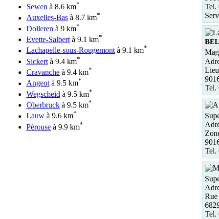
*
Tel.
Sewen
à 8.6 km
Serv
*
Auxelles-Bas
à 8.7 km
*
Dolleren
à 9 km
*
Evette-Salbert
à 9.1 km
BE
*
Lachapelle-sous-Rougemont
à 9.1 km
Maga
*
Adre
Sickert
à 9.4 km
Lieu
*
Cravanche
à 9.4 km
901
*
Angeot
à 9.5 km
Tel.
*
Wegscheid
à 9.5 km
*
Oberbruck
à 9.5 km
*
Supe
Lauw
à 9.6 km
Adre
*
Pérouse
à 9.9 km
Zone
901
Tel.
Supe
Adre
Rue
682
Tel.