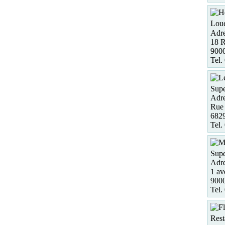
Loue
Adre
18 R
9000
Tel.
Supe
Adre
Rue 
682
Tel.
Supe
Adre
1 av
900
Tel.
Rest