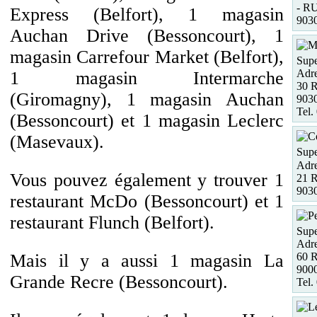
- R
Express (Belfort), 1 magasin
903
Auchan Drive (Bessoncourt), 1
magasin Carrefour Market (Belfort),
Supe
Adre
1 magasin Intermarche
30 
(Giromagny), 1 magasin Auchan
9030
Tel.
(Bessoncourt) et 1 magasin Leclerc
(Masevaux).
Supe
Adre
Vous pouvez également y trouver 1
21 
90
restaurant McDo (Bessoncourt) et 1
restaurant Flunch (Belfort).
Supe
Adre
60 R
Mais il y a aussi 1 magasin La
9000
Grande Recre (Bessoncourt).
Tel.