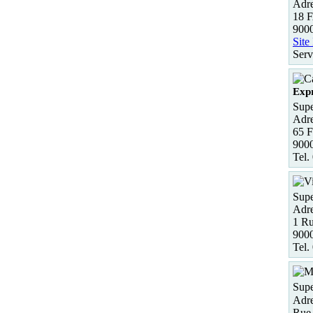
Adre
18
900
Site
Serv
Expr
Supe
Adre
65 F
9000
Tel.
Supe
Adre
1 R
9000
Tel.
Supe
Adre
Rue 