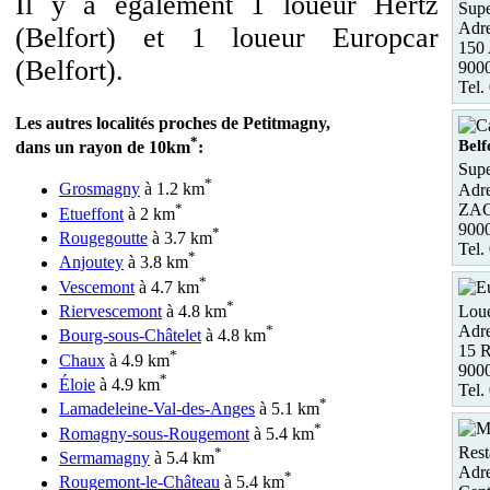
Il y a également 1 loueur Hertz
Supe
Adre
(Belfort) et 1 loueur Europcar
150 
(Belfort).
900
Tel.
Les autres localités proches de Petitmagny,
*
Belf
dans un rayon de 10km
:
Supe
*
Adre
Grosmagny
à 1.2 km
ZAC 
*
Etueffont
à 2 km
9000
*
Rougegoutte
à 3.7 km
Tel.
*
Anjoutey
à 3.8 km
*
Vescemont
à 4.7 km
*
Loue
Riervescemont
à 4.8 km
Adre
*
Bourg-sous-Châtelet
à 4.8 km
15 
*
Chaux
à 4.9 km
900
*
Éloie
à 4.9 km
Tel.
*
Lamadeleine-Val-des-Anges
à 5.1 km
*
Romagny-sous-Rougemont
à 5.4 km
Rest
*
Sermamagny
à 5.4 km
Adre
*
Rougemont-le-Château
à 5.4 km