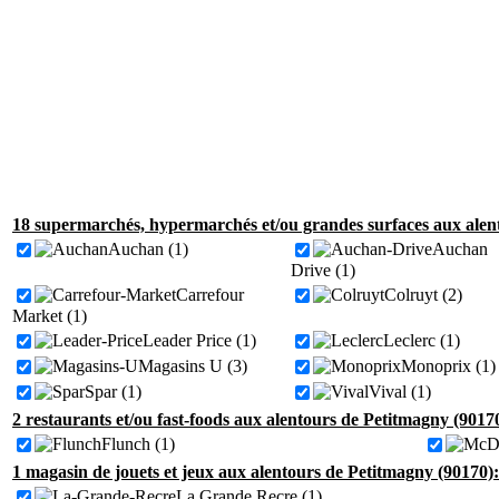
18 supermarchés, hypermarchés et/ou grandes surfaces aux alen
Auchan (1)
Auchan
Drive (1)
Carrefour
Colruyt (2)
Market (1)
Leader Price (1)
Leclerc (1)
Magasins U (3)
Monoprix (1)
Spar (1)
Vival (1)
2 restaurants et/ou fast-foods aux alentours de Petitmagny (9017
Flunch (1)
1 magasin de jouets et jeux aux alentours de Petitmagny (90170):
La Grande Recre (1)