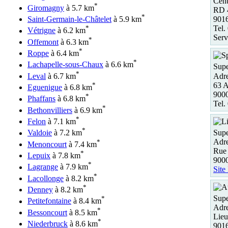
Cen
*
Giromagny
à 5.7 km
RD 
*
Saint-Germain-le-Châtelet
à 5.9 km
901
*
Tel.
Vétrigne
à 6.2 km
Serv
*
Offemont
à 6.3 km
*
Roppe
à 6.4 km
*
Lachapelle-sous-Chaux
à 6.6 km
Supe
*
Adre
Leval
à 6.7 km
63 A
*
Eguenigue
à 6.8 km
9000
*
Phaffans
à 6.8 km
Tel.
*
Bethonvilliers
à 6.9 km
*
Felon
à 7.1 km
*
Supe
Valdoie
à 7.2 km
Adre
*
Menoncourt
à 7.4 km
Rue
*
Lepuix
à 7.8 km
9000
*
Lagrange
à 7.9 km
Site
*
Lacollonge
à 8.2 km
*
Denney
à 8.2 km
Supe
*
Petitefontaine
à 8.4 km
Adre
*
Bessoncourt
à 8.5 km
Lieu
*
Niederbruck
à 8.6 km
901