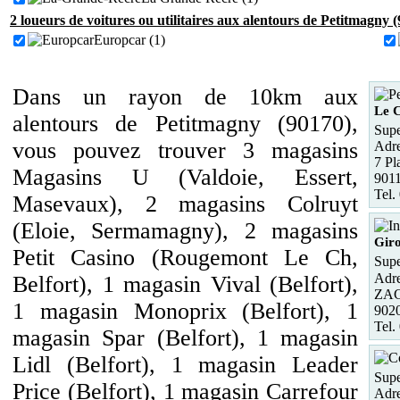
2 loueurs de voitures ou utilitaires aux alentours de Petitmagny 
Europcar (1)
Dans un rayon de 10km aux
Le 
alentours de Petitmagny (90170),
Supe
vous pouvez trouver 3 magasins
Adre
7 Pl
Magasins U (Valdoie, Essert,
901
Tel.
Masevaux), 2 magasins Colruyt
(Eloie, Sermamagny), 2 magasins
Gir
Petit Casino (Rougemont Le Ch,
Supe
Adre
Belfort), 1 magasin Vival (Belfort),
ZAC
1 magasin Monoprix (Belfort), 1
902
Tel.
magasin Spar (Belfort), 1 magasin
Lidl (Belfort), 1 magasin Leader
Supe
Price (Belfort), 1 magasin Carrefour
Adre