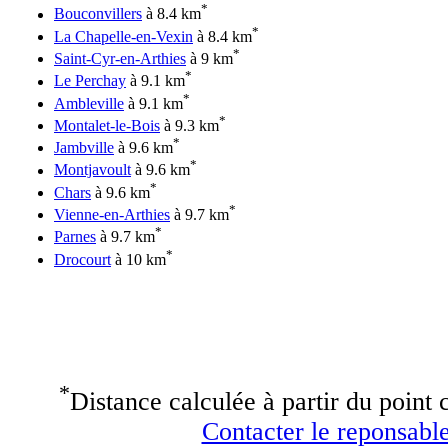
*
Bouconvillers
à 8.4 km
*
La Chapelle-en-Vexin
à 8.4 km
*
Saint-Cyr-en-Arthies
à 9 km
*
Le Perchay
à 9.1 km
*
Ambleville
à 9.1 km
*
Montalet-le-Bois
à 9.3 km
*
Jambville
à 9.6 km
*
Montjavoult
à 9.6 km
*
Chars
à 9.6 km
*
Vienne-en-Arthies
à 9.7 km
*
Parnes
à 9.7 km
*
Drocourt
à 10 km
*
Distance calculée à partir du point c
Contacter le reponsable