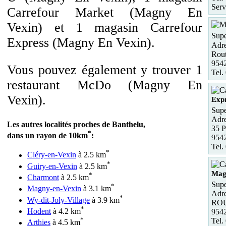
Serv
Carrefour Market (Magny En
Vexin) et 1 magasin Carrefour
Supe
Express (Magny En Vexin).
Adre
Rou
954
Vous pouvez également y trouver 1
Tel.
restaurant McDo (Magny En
Vexin).
Exp
Supe
Adre
Les autres localités proches de Banthelu,
35 P
*
dans un rayon de 10km
:
954
Tel.
*
Cléry-en-Vexin
à 2.5 km
*
Guiry-en-Vexin
à 2.5 km
Mag
*
Charmont
à 2.5 km
Supe
*
Magny-en-Vexin
à 3.1 km
Adre
*
Wy-dit-Joly-Village
à 3.9 km
RO
*
Hodent
à 4.2 km
954
*
Tel.
Arthies
à 4.5 km