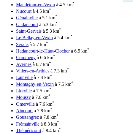
*
Maudétour-en-Vexin
à 4.5 km
*
Nucourt
à 4.5 km
*
Génainville
à 5.1 km
*
Gadancourt
à 5.3 km
*
Saint-Gervais
à 5.3 km
*
Le Bellay-en-Vexin
à 5.4 km
*
Serans
à 5.7 km
*
Hadancourt-le-Haut-Clocher
à 6.5 km
*
Commeny
à 6.6 km
*
Avernes
à 6.7 km
*
Villers-en-Arthies
à 7.3 km
*
Lainville
à 7.4 km
*
Montagny-en-Vexin
à 7.5 km
*
Lierville
à 7.5 km
*
Moussy
à 7.6 km
*
Omerville
à 7.6 km
*
Aincourt
à 7.8 km
*
Gouzangrez
à 7.8 km
*
Frémainville
à 8.3 km
*
Théméricourt
à 8.4 km