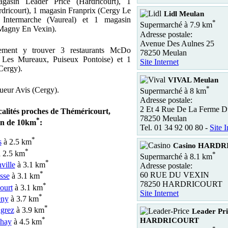
agasin Leader Price (Hardricourt), 1
dricourt), 1 magasin Franprix (Cergy Le
Lidl Meulan
Intermarche (Vaureal) et 1 magasin
*
Supermarché à 7.9 km
(Magny En Vexin).
Adresse postale:
Avenue Des Aulnes 25
ement y trouver 3 restaurants McDo
78250 Meulan
Les Mureaux, Puiseux Pontoise) et 1
Site Internet
Cergy).
VIVAL Meulan
*
oueur Avis (Cergy).
Supermarché à 8 km
Adresse postale:
2 Et 4 Rue De La Ferme D
calités proches de Théméricourt,
78250 Meulan
*
on de 10km
:
Tel. 01 34 92 00 80 -
Site I
*
s
à 2.5 km
Casino HARD
*
 2.5 km
*
Supermarché à 8.1 km
*
ville
à 3.1 km
Adresse postale:
*
60 RUE DU VEXIN
sse
à 3.1 km
78250 HARDRICOURT
*
ourt
à 3.1 km
Site Internet
*
ny
à 3.7 km
*
grez
à 3.9 km
Leader Pri
*
HARDRICOURT
chay
à 4.5 km