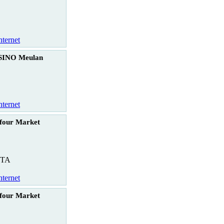
nternet
SINO Meulan
nternet
four Market
TA
nternet
four Market