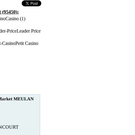
 (95450):
Casino (1)
Leader Price
Petit Casino
 Market MEULAN
ANCOURT