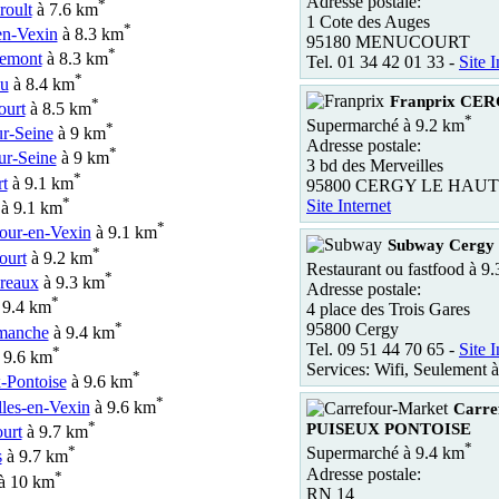
Adresse postale:
*
roult
à 7.6 km
1 Cote des Auges
*
en-Vexin
à 8.3 km
95180 MENUCOURT
*
emont
à 8.3 km
Tel. 01 34 42 01 33 -
Site I
*
lu
à 8.4 km
Franprix CE
*
ourt
à 8.5 km
*
Supermarché à 9.2 km
*
r-Seine
à 9 km
Adresse postale:
*
ur-Seine
à 9 km
3 bd des Merveilles
*
t
à 9.1 km
95800 CERGY LE HAUT
*
Site Internet
à 9.1 km
*
our-en-Vexin
à 9.1 km
Subway Cergy 
*
ourt
à 9.2 km
Restaurant ou fastfood à 9
*
reaux
à 9.3 km
Adresse postale:
*
 9.4 km
4 place des Trois Gares
*
95800 Cergy
manche
à 9.4 km
Tel. 09 51 44 70 65 -
Site I
*
 9.6 km
Services: Wifi, Seulement 
*
-Pontoise
à 9.6 km
*
les-en-Vexin
à 9.6 km
Carre
*
PUISEUX PONTOISE
urt
à 9.7 km
*
*
Supermarché à 9.4 km
s
à 9.7 km
Adresse postale:
*
à 10 km
RN 14