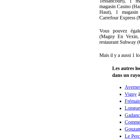
Tessancourt), 1 m
magasin Casino (Har
Haut), 1 magasin 
Carrefour Express 
Vous pouvez égal
(Magny En Vexin, 
restaurant Subway (
Mais il y a aussi 1 l
Les autres lo
dans un ray
Averne
Vigny
à
Frémain
Longue
Gadanc
Comme
Gouzan
Le Per