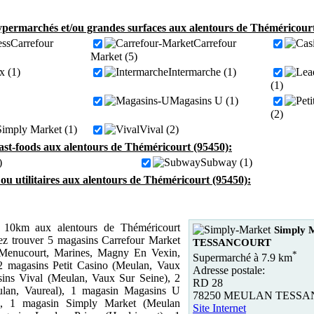
permarchés et/ou grandes surfaces aux alentours de Théméricourt
Carrefour
Carrefour
Market (5)
x (1)
Intermarche (1)
(1)
Magasins U (1)
(2)
Simply Market (1)
Vival (2)
fast-foods aux alentours de Théméricourt (95450):
)
Subway (1)
 ou utilitaires aux alentours de Théméricourt (95450):
10km aux alentours de Théméricourt
Simply
ez trouver 5 magasins Carrefour Market
TESSANCOURT
 Menucourt, Marines, Magny En Vexin,
*
Supermarché à 7.9 km
2 magasins Petit Casino (Meulan, Vaux
Adresse postale:
sins Vival (Meulan, Vaux Sur Seine), 2
RD 28
ulan, Vaureal), 1 magasin Magasins U
78250 MEULAN TESS
, 1 magasin Simply Market (Meulan
Site Internet