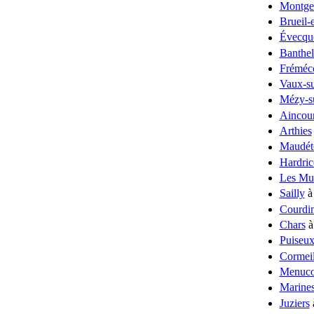
Montge
Brueil-
Évecqu
Banthe
Fréméc
Vaux-su
Mézy-s
Aincour
Arthies
Maudét
Hardric
Les Mu
Sailly
à
Courdi
Chars
à
Puiseux
Cormeil
Menuco
Marine
Juziers