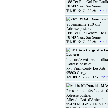
188 Ter Rue Gnl De Gaull
78740 Vaux Sur Seine
Tel. 01 34 74 44 36 -
Site I
VIVAL Vaux Sur 
*
Supermarché à 10 km
Adresse postale:
188 Ter Rue General De Ga
78740 Vaux Sur Seine
Tel. 01 34 74 44 36 -
Site I
Avis Cergy -Parki
Les Arts
Loueur de voiture ou utilit
Adresse postale:
Pkg Vinci Cergy Les Arts
95800 Cergy
Tel. 08 21 23 23 12 -
Site I
McDonald's M
Restaurant ou fastfood à 1
Adresse postale:
Allée du Bois d'Artheuil
95420 MAGNY EN VEX