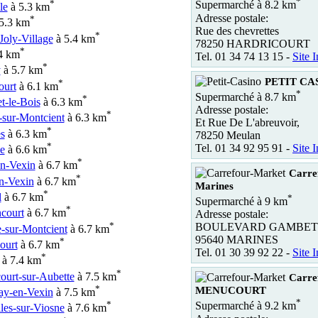
*
*
Supermarché à 8.2 km
le
à 5.3 km
Adresse postale:
*
5.3 km
Rue des chevrettes
*
Joly-Village
à 5.4 km
78250 HARDRICOURT
*
4 km
Tel. 01 34 74 13 15 -
Site I
*
y
à 5.7 km
PETIT CA
*
ourt
à 6.1 km
*
Supermarché à 8.7 km
*
t-le-Bois
à 6.3 km
Adresse postale:
*
-sur-Montcient
à 6.3 km
Et Rue De L'abreuvoir,
*
s
à 6.3 km
78250 Meulan
*
Tel. 01 34 92 95 91 -
Site I
le
à 6.6 km
*
n-Vexin
à 6.7 km
Carre
*
n-Vexin
à 6.7 km
Marines
*
l
à 6.7 km
*
Supermarché à 9 km
*
court
à 6.7 km
Adresse postale:
*
BOULEVARD GAMBET
e-sur-Montcient
à 6.7 km
95640 MARINES
*
ourt
à 6.7 km
Tel. 01 30 39 92 22 -
Site I
*
à 7.4 km
*
ourt-sur-Aubette
à 7.5 km
Carre
*
MENUCOURT
ay-en-Vexin
à 7.5 km
*
*
Supermarché à 9.2 km
les-sur-Viosne
à 7.6 km