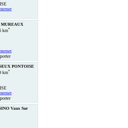
ISE
nternet
ES MUREAUX
*
.5 km
nternet
porter
ISEUX PONTOISE
*
.9 km
ISE
nternet
porter
INO Vaux Sur