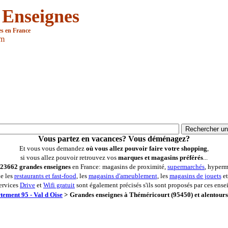
 Enseignes
es en France
om
Vous partez en vacances? Vous déménagez?
Et vous vous demandez
où vous allez pouvoir faire votre shopping
,
si vous allez pouvoir retrouvez vos
marques et magasins préférés
...
23662 grandes enseignes
en France: magasins de proximité,
supermarchés
, hyperm
ue les
restaurants et fast-food
, les
magasins d'ameublement
, les
magasins de jouets
et
ervices
Drive
et
Wifi gratuit
sont également précisés s'ils sont proposés par ces ense
tement 95 - Val d Oise
>
Grandes enseignes à Théméricourt (95450) et alentours