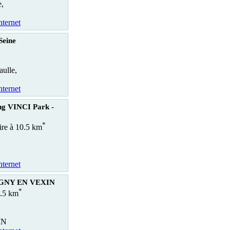
e,
nternet
Seine
ulle,
nternet
ng VINCI Park -
*
aire à 10.5 km
nternet
AGNY EN VEXIN
*
0.5 km
IN