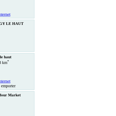
nternet
RGY LE HAUT
le haut
*
.3 km
nternet
à emporter
four Market