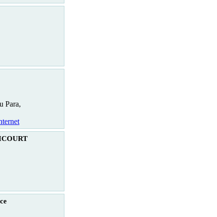
u Para,
nternet
RICOURT
ce