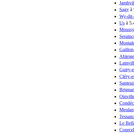
Jambvil
Sagy
à 
Wy-dit-
Us
à 5.
Mouss
Serainc
Montale
Gaillon
Ableige
Lainvil
Guiry-e
Cléry-e
Santeui
Brignan
Oinvill
Condéc
Meulan
Tessanc
Le Bell
Courcel