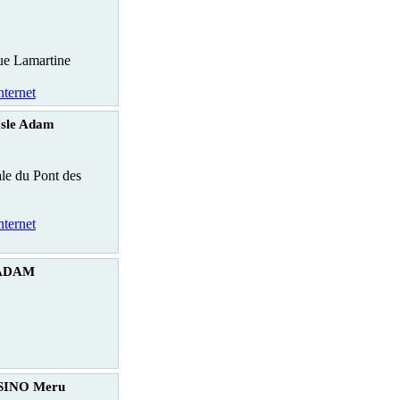
ue Lamartine
nternet
Isle Adam
le du Pont des
nternet
 ADAM
SINO Meru