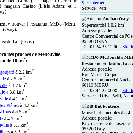
Contact (Bornel), 1 magasin Carrefour
Site Internet
 1 magasin Casino (L'isle Adam) et 1
Service: Wifi
ny).
Auchan Osny
ent y trouver 1 restaurant McDo (Meru)
*
Supermarché à 8.2 km
ch (Osny).
Adresse postale:
Centre Commercial de l'Os
95520 OSNY
magasin But (Osny).
Tel. 01 34 35 12 00 -
Site I
localités proches de Ménouville,
McDonald's ME
*
yon de 10km
:
Restaurant ou fastfood à 8
Adresse postale:
*
ngoujard
à 2.2 km
Rue Marcel Coquet
*
lle
à 2.5 km
Centre Commercial Aucha
*
60110 MERU
ille
à 3.7 km
Tel. 03 44 22 00 85 -
Site I
*
lle
à 3.8 km
Services: Drive, Wifi, A em
*
ville
à 4.2 km
*
les-Plâtres
à 4.2 km
But Pontoise
*
s-Rhus
à 4.5 km
Magasin de meubles à 8.4
*
Adresse postale:
le
à 4.5 km
Parc d'activité de l'oseraie
*
ville
à 5.1 km
95520 Osny
*
lliers
à 5.3 km