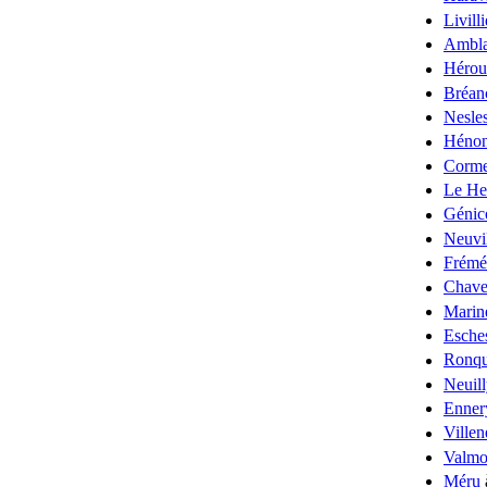
Livilli
Ambla
Hérou
Bréan
Nesles
Hénon
Corme
Le He
Génic
Neuvi
Frémé
Chave
Marin
Esche
Ronqu
Neuil
Enner
Villen
Valmo
Méru