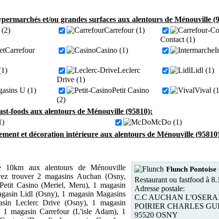
permarchés et/ou grandes surfaces aux alentours de Ménouville (
(2)
Carrefour (1)
Contact (1)
Carrefour
Casino (1)
I
(1)
Leclerc
Lidl (1)
Drive (1)
asins U (1)
Petit Casino
Vival (1
(2)
fast-foods aux alentours de Ménouville (95810):
1)
McDo (1)
ment et décoration intérieure aux alentours de Ménouville (95810
 10km aux alentours de Ménouville
Flunch Pontoise
vez trouver 2 magasins Auchan (Osny,
Restaurant ou fastfood à 8
Petit Casino (Meriel, Meru), 1 magasin
Adresse postale:
agasin Lidl (Osny), 1 magasin Magasins
C.C AUCHAN L'OSERA
asin Leclerc Drive (Osny), 1 magasin
POIRIER CHARLES GU
, 1 magasin Carrefour (L'isle Adam), 1
95520 OSNY