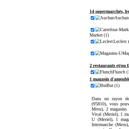
14 supermarchés, hy
Auchan 
Market (1)
Leclerc 
Mag
2 restaurants et/ou 
Flunch (
1 magasin d'ameuble
But (1)
Dans un rayon de
(95810), vous pou
Meru), 2 magasins 
Vival (Meriel), 1 m
U (Meriel), 1 mag
Intermarche (Meru)