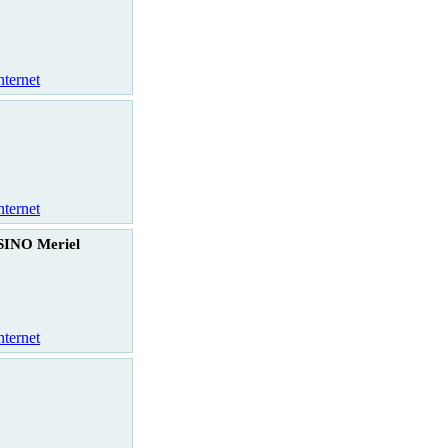
nternet
nternet
INO Meriel
nternet