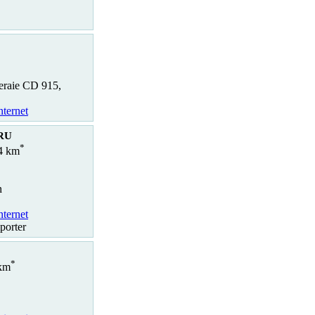
eraie CD 915,
nternet
RU
*
.4 km
n
nternet
porter
*
 km