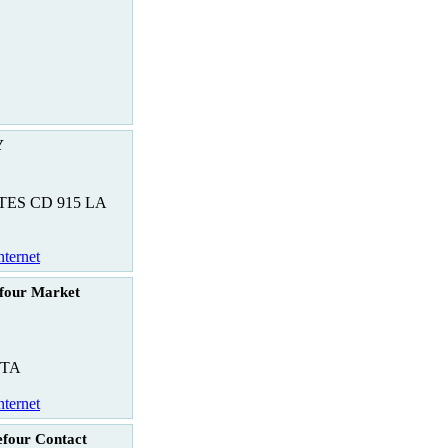
Y
ES CD 915 LA
nternet
four Market
TA
nternet
four Contact