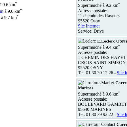
*
*
à 9.6 km
Supermarché à 9.2 km
*
Adresse postale:
in
à 9.6 km
11 chemin des Hayettes
*
à 9.7 km
95520 Osny
Site Internet
Service: Drive
E.Leclerc OSN
*
Supermarché à 9.4 km
Adresse postale:
1 CHEMIN DES HAYETT
CROIX SAINT SIMEON
95520 OSNY
Tel. 01 30 30 12 26 -
Site I
Carre
Marines
*
Supermarché à 9.6 km
Adresse postale:
BOULEVARD GAMBET
95640 MARINES
Tel. 01 30 39 92 22 -
Site I
Carre