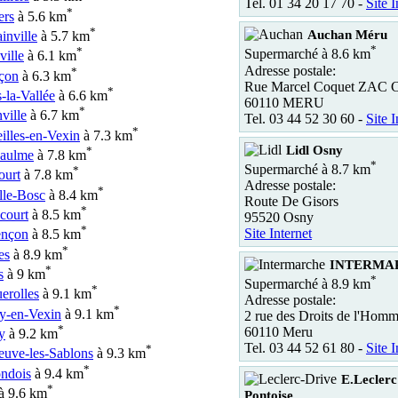
Tel. 01 34 20 17 70 -
Site I
*
ers
à 5.6 km
*
Auchan Méru
inville
à 5.7 km
*
*
Supermarché à 8.6 km
ville
à 6.1 km
Adresse postale:
*
çon
à 6.3 km
Rue Marcel Coquet ZAC 
*
-la-Vallée
à 6.6 km
60110 MERU
*
ville
à 6.7 km
Tel. 03 44 52 30 60 -
Site I
*
illes-en-Vexin
à 7.3 km
Lidl Osny
*
aulme
à 7.8 km
*
Supermarché à 8.7 km
*
ourt
à 7.8 km
Adresse postale:
*
lle-Bosc
à 8.4 km
Route De Gisors
*
court
à 8.5 km
95520 Osny
*
Site Internet
nçon
à 8.5 km
*
es
à 8.9 km
INTERMA
*
s
à 9 km
*
Supermarché à 8.9 km
*
erolles
à 9.1 km
Adresse postale:
*
ly-en-Vexin
à 9.1 km
2 rue des Droits de l'Homm
*
60110 Meru
y
à 9.2 km
Tel. 03 44 52 61 80 -
Site I
*
euve-les-Sablons
à 9.3 km
*
ndois
à 9.4 km
E.Leclerc
*
à 9.6 km
Pontoise