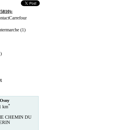
95810):
Carrefour
ntermarche (1)
)
):
 Osny
*
.1 km
IE CHEMIN DU
ERIN