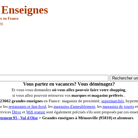
 Enseignes
es en France
om
Vous partez en vacances? Vous déménagez?
Et vous vous demandez
où vous allez pouvoir faire votre shopping
,
si vous allez pouvoir retrouvez vos
marques et magasins préférés
...
23662 grandes enseignes
en France: magasins de proximité,
supermarchés
, hyperm
ue les
restaurants et fast-food
, les
magasins d'ameublement
, les
magasins de jouets
et
ervices
Drive
et
Wifi gratuit
sont également précisés s'ils sont proposés par ces ense
tement 95 - Val d Oise
>
Grandes enseignes à Ménouville (95810) et alentours