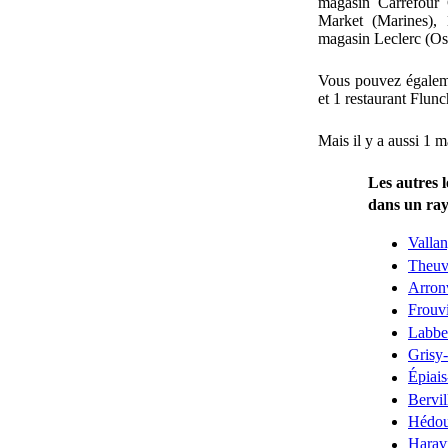
magasin Carrefour 
Market (Marines),
magasin Leclerc (Os
Vous pouvez égalem
et 1 restaurant Flun
Mais il y a aussi 1 
Les autres 
dans un ra
Valla
Theuvi
Arronv
Frouvi
Labbe
Grisy-
Épiai
Bervil
Hédou
Haravi