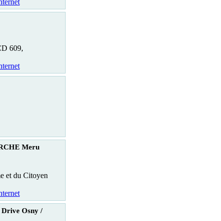
nternet
CD 609,
nternet
RCHE Meru
e et du Citoyen
nternet
 Drive Osny /