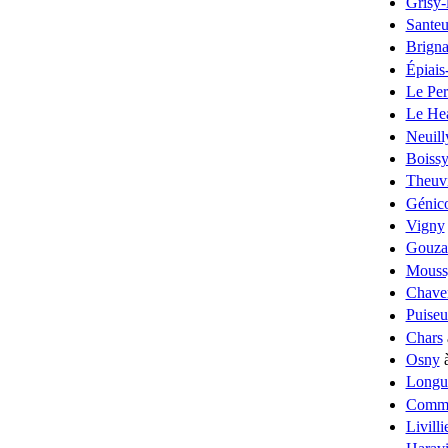
Grisy-
Santeu
Brigna
Épiais
Le Pe
Le He
Neuill
Boissy-
Theuvi
Génico
Vigny
Gouza
Mouss
Chave
Puiseu
Chars
Osny
à
Longu
Comm
Livilli