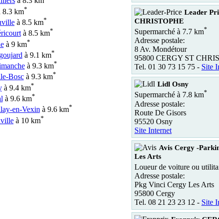
lliers
à 8.3 km
*
 8.3 km
Leader Pr
*
CHRISTOPHE
ville
à 8.5 km
*
*
Supermarché à 7.7 km
icourt
à 8.5 km
Adresse postale:
*
le
à 9 km
8 Av. Mondétour
*
goujard
à 9.1 km
95800 CERGY ST CHRI
*
imanche
à 9.3 km
Tel. 01 30 73 15 75 -
Site I
*
le-Bosc
à 9.3 km
Lidl Osny
*
y
à 9.4 km
*
Supermarché à 7.8 km
*
l
à 9.6 km
Adresse postale:
*
lay-en-Vexin
à 9.6 km
Route De Gisors
*
ille
à 10 km
95520 Osny
Site Internet
Avis Cergy -Parki
Les Arts
Loueur de voiture ou utilita
Adresse postale:
Pkg Vinci Cergy Les Arts
95800 Cergy
Tel. 08 21 23 23 12 -
Site I