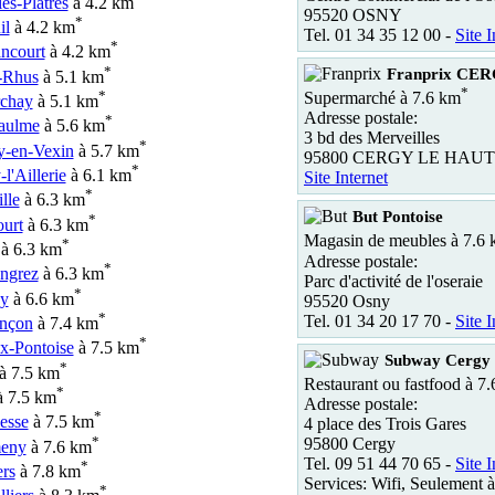
les-Plâtres
à 4.2 km
95520 OSNY
*
il
à 4.2 km
Tel. 01 34 35 12 00 -
Site I
*
ncourt
à 4.2 km
*
Franprix CE
-Rhus
à 5.1 km
*
*
Supermarché à 7.6 km
rchay
à 5.1 km
Adresse postale:
*
aulme
à 5.6 km
3 bd des Merveilles
*
y-en-Vexin
à 5.7 km
95800 CERGY LE HAUT
*
l'Aillerie
à 6.1 km
Site Internet
*
lle
à 6.3 km
But Pontoise
*
urt
à 6.3 km
Magasin de meubles à 7.6
*
à 6.3 km
Adresse postale:
*
ngrez
à 6.3 km
Parc d'activité de l'oseraie
*
y
à 6.6 km
95520 Osny
*
Tel. 01 34 20 17 70 -
Site I
nçon
à 7.4 km
*
x-Pontoise
à 7.5 km
Subway Cergy 
*
à 7.5 km
Restaurant ou fastfood à 7
*
 7.5 km
Adresse postale:
*
esse
à 7.5 km
4 place des Trois Gares
*
95800 Cergy
eny
à 7.6 km
Tel. 09 51 44 70 65 -
Site I
*
ers
à 7.8 km
Services: Wifi, Seulement 
*