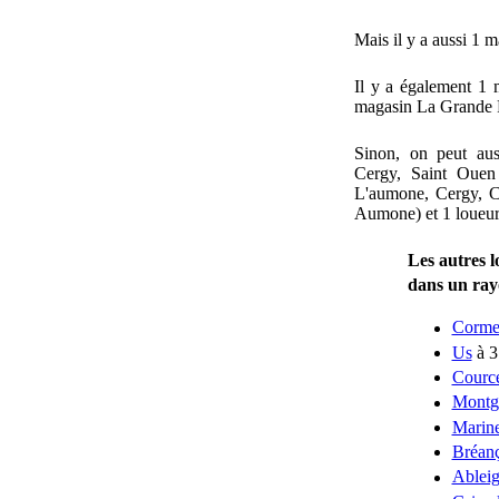
Mais il y a aussi 1 
Il y a également 1 
magasin La Grande R
Sinon, on peut au
Cergy, Saint Ouen
L'aumone, Cergy, C
Aumone) et 1 loueu
Les autres l
dans un ra
Cormei
Us
à 3
Cource
Montg
Marin
Bréan
Ableig