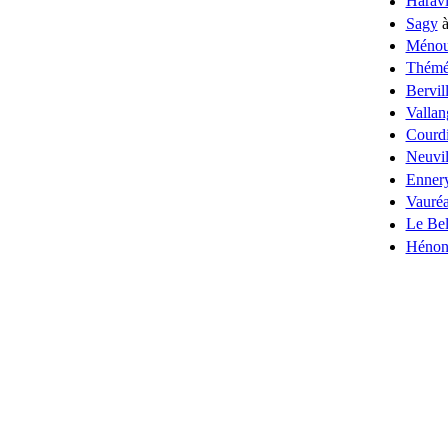
Haravi
Sagy
à
Ménou
Thémér
Bervil
Vallan
Courd
Neuvil
Enner
Vauréa
Le Bel
Hénonv