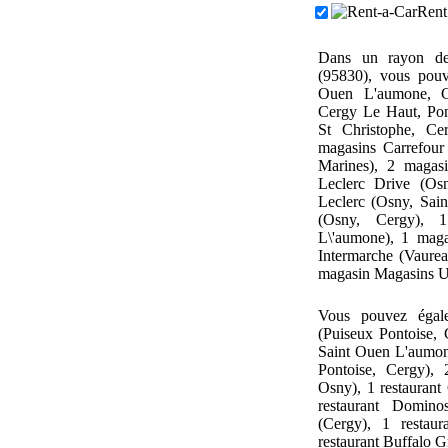
Rent
Dans un rayon de
(95830), vous pouv
Ouen L'aumone, Ce
Cergy Le Haut, Pon
St Christophe, Ce
magasins Carrefour
Marines), 2 magasi
Leclerc Drive (Os
Leclerc (Osny, Sai
(Osny, Cergy), 
L\'aumone), 1 maga
Intermarche (Vaurea
magasin Magasins U
Vous pouvez égal
(Puiseux Pontoise, 
Saint Ouen L'aumon
Pontoise, Cergy), 
Osny), 1 restaurant
restaurant Domin
(Cergy), 1 restau
restaurant Buffalo G