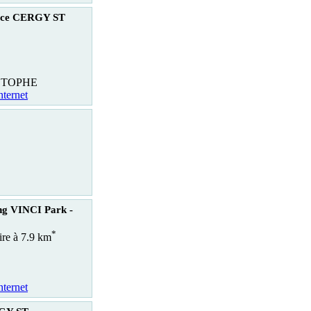
ice CERGY ST
STOPHE
nternet
ng VINCI Park -
*
ire à 7.9 km
nternet