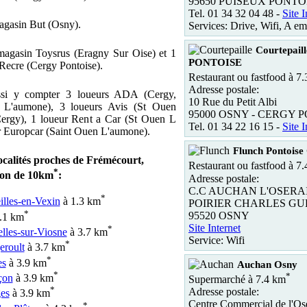
95650 PUISEUX PONTO
Tel. 01 34 32 04 48 -
Site I
magasin But (Osny).
Services: Drive, Wifi, A em
Courtepai
magasin Toysrus (Eragny Sur Oise) et 1
PONTOISE
ecre (Cergy Pontoise).
Restaurant ou fastfood à 7
Adresse postale:
ssi y compter 3 loueurs ADA (Cergy,
10 Rue du Petit Albi
 L'aumone), 3 loueurs Avis (St Ouen
95000 OSNY - CERGY 
ergy), 1 loueur Rent a Car (St Ouen L
Tel. 01 34 22 16 15 -
Site I
r Europcar (Saint Ouen L'aumone).
Flunch Pontoise
ocalités proches de Frémécourt,
Restaurant ou fastfood à 7
*
yon de 10km
:
Adresse postale:
C.C AUCHAN L'OSERA
*
lles-en-Vexin
à 1.3 km
POIRIER CHARLES GU
*
95520 OSNY
.1 km
Site Internet
*
lles-sur-Viosne
à 3.7 km
Service: Wifi
*
eroult
à 3.7 km
*
es
à 3.9 km
Auchan Osny
*
*
çon
à 3.9 km
Supermarché à 7.4 km
*
Adresse postale:
es
à 3.9 km
Centre Commercial de l'Os
*