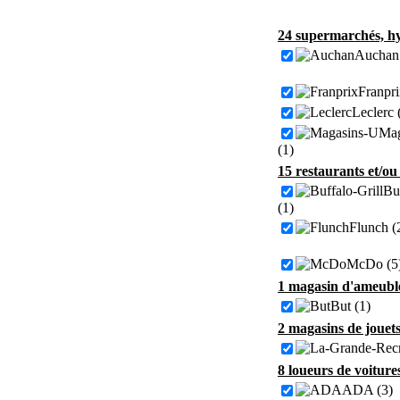
24 supermarchés, hy
Auchan 
Franpri
Leclerc 
Mag
(1)
15 restaurants et/ou
Buf
(1)
Flunch (
McDo (5
1 magasin d'ameuble
But (1)
2 magasins de jouet
8 loueurs de voiture
ADA (3)