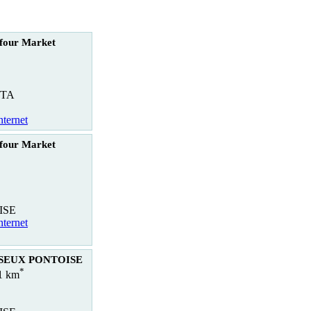
four Market
TA
nternet
four Market
ISE
nternet
ISEUX PONTOISE
*
.1 km