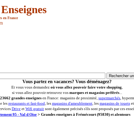
 Enseignes
es en France
om
Vous partez en vacances? Vous déménagez?
Et vous vous demandez
où vous allez pouvoir faire votre shopping
,
si vous allez pouvoir retrouvez vos
marques et magasins préférés
...
23662 grandes enseignes
en France: magasins de proximité,
supermarchés
, hyperm
ue les
restaurants et fast-food
, les
magasins d'ameublement
, les
magasins de jouets
et
ervices
Drive
et
Wifi gratuit
sont également précisés s'ils sont proposés par ces ense
tement 95 - Val d Oise
>
Grandes enseignes à Frémécourt (95830) et alentours