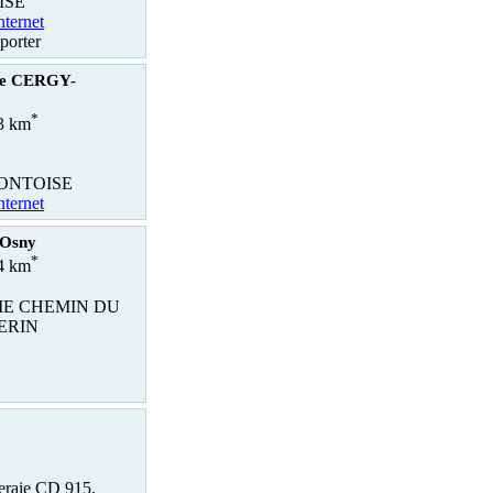
ISE
nternet
porter
lle CERGY-
*
.3 km
PONTOISE
nternet
 Osny
*
.4 km
IE CHEMIN DU
ERIN
eraie CD 915,