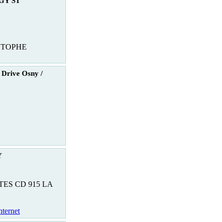
RGY ST
STOPHE
 Drive Osny /
Y
ES CD 915 LA
nternet