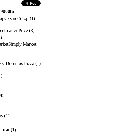
95830):
Casino Shop (1)
Leader Price (3)
2)
Simply Market
Dominos Pizza (1)
1)
):
s (1)
opcar (1)