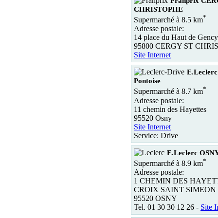
Franprix CE
CHRISTOPHE
*
Supermarché à 8.5 km
Adresse postale:
14 place du Haut de Gency
95800 CERGY ST CHRI
Site Internet
E.Leclerc
Pontoise
*
Supermarché à 8.7 km
Adresse postale:
11 chemin des Hayettes
95520 Osny
Site Internet
Service: Drive
E.Leclerc OSN
*
Supermarché à 8.9 km
Adresse postale:
1 CHEMIN DES HAYETT
CROIX SAINT SIMEON
95520 OSNY
Tel. 01 30 30 12 26 -
Site I