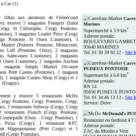
 a Car (1)
 10km aux alentours de Frémécourt
Carre
ez trouver 5 magasins Franprix (Saint
Marines
rgy St Christophe, Cergy Pontoise,
*
Supermarché à 3.9 km
toise), 3 magasins Leader Price (Cergy
Adresse postale:
rgy Pontoise, St Ouen L'aumone), 3
BOULEVARD GAMBET
 Market (Puiseux Pontoise, Menucourt,
95640 MARINES
ns Lidl (Pontoise, Osny), 2 magasins
Tel. 01 30 39 92 22 -
Site I
ny, Saint-ouen L'aumone), 2 magasins
nt Ouen L'aumone), 2 magasins Auchan
Carre
1 magasin Simply Market (St-ouen
PUISEUX PONTOISE
sin Petit Casino (Pontoise), 1 magasin
*
Supermarché à 6.8 km
l), 1 magasin Casino Shop (Cergy) et 1
Adresse postale:
 (Eragny).
RN 14
95650 PUISEUX PONTO
ement y trouver 5 restaurants McDo
Tel. 01 34 46 13 13 -
Site I
Cergy Pontoise, Cergy Pontoise, Cergy,
Service: Drive
e), 3 restaurants Subway (Cergy, Cergy
2 restaurants Flunch (Cergy Pontoise,
McDonald's PU
 Courtepaille (Osny - Cergy Pontoise), 1
Restaurant ou fastfood à 7
os Pizza (Cergy), 1 restaurant KFC
Adresse postale:
rant Hippopotamus (Port Cergy) et 1
ZAC du Moulin a Vent
rill (Cergy Pontoise).