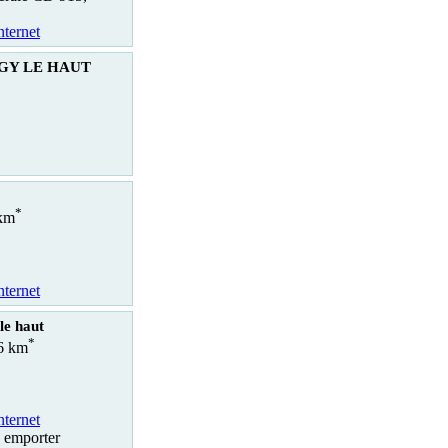
nternet
RGY LE HAUT
*
 km
nternet
le haut
*
.6 km
nternet
à emporter