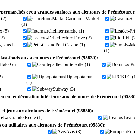
permarchés et/ou grandes surfaces aux alentours de Frémécourt (
(2)
Carrefour Market
(3)
x (5)
Intermarche (1)
(2)
Leclerc Drive (2)
Lidl (
asins U
Petit Casino (1)
(1)
 fast-foods aux alentours de Frémécourt (95830):
falo Grill
Courtepaille (1)
2)
Hippopotamus
KFC (
(1)
)
Subway (3)
ment et décoration intérieure aux alentours de Frémécourt (95830
s et jeux aux alentours de Frémécourt (95830):
La Grande Recre (1)
Toysru
s ou utilitaires aux alentours de Frémécourt (95830):
Avis (3)
Eur