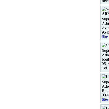
Serv
ARN
Supe
Adre
Aven
954
Site
Supe
Adre
boul
9514
Tel.
Supe
Adre
Rou
9342
Site