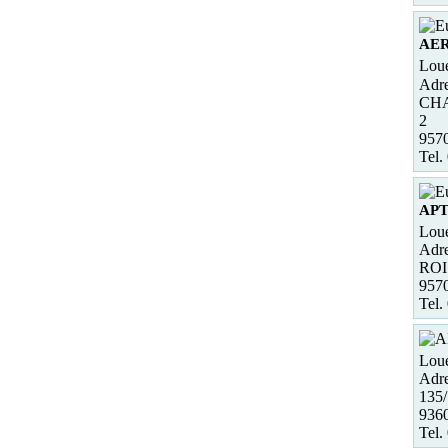
AE
Loue
Adre
CH
2
957
Tel.
APT
Loue
Adre
ROI
957
Tel.
Loue
Adre
135/
936
Tel.