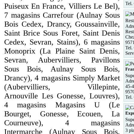
Tel.
Puiseux En France, Villiers Le Bel),
7 magasins Carrefour (Aulnay Sous
Rest
Bois Cedex, Drancy, Goussainville,
Adre
Saint Brice Sous Foret, Saint Denis
Rest
Chez
Cedex, Sevran, Stains), 6 magasins
957
Tel.
Monoprix (La Plaine Saint Denis,
Serv
Sevran, Aubervilliers, Pavillons
Sous Bois, Aulnay Sous Bois,
Fra
Supe
Drancy), 4 magasins Simply Market
Adre
(Aubervilliers, Villepinte,
45-4
9570
Arnouville Les Gonesse, Louvres),
Tel.
4 magasins Magasins U (Le
Bourget, Gonesse, Ecouen, La
Expr
Supe
Courneuve), 4 magasins
Adre
Intermarche (Aulnay Sous Bois,
3 pl