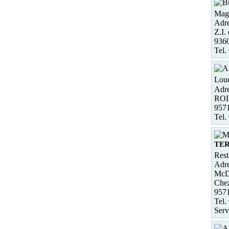
Maga
Adre
Z.I.
9360
Tel.
Loue
Adre
ROI
957
Tel.
TER
Rest
Adre
McD
Chez
957
Tel.
Serv