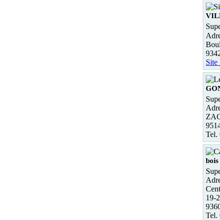
VIL
Supe
Adre
Boul
934
Site
GO
Supe
Adre
ZAC 
951
Tel.
bois
Supe
Adre
Cent
19-2
9360
Tel.