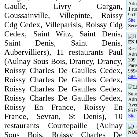
Adre
Gaulle, Livry Gargan,
1 ru
Goussainville, Villepinte, Roissy
9519
Site
Cdg Cedex, Villeparisis, Roissy Cdg
Serv
Cedex, Saint Witz, Saint Denis,
Saint Denis, Saint Denis,
EN
Rest
Aubervilliers), 11 restaurants Paul
Adre
(Aulnay Sous Bois, Drancy, Drancy,
309 
Pari
Roissy Charles De Gaulles Cedex,
959
Site
Roissy Charles De Gaulles Cedex,
Roissy Charles De Gaulles Cedex,
Supe
Roissy Charles De Gaulles Cedex,
Adre
Ave
Roissy En France, Roissy En
9519
France, Sevran, St Denis), 10
Site
restaurants Courtepaille (Aulnay
NOR
Sous Bois, Roissy Charles De