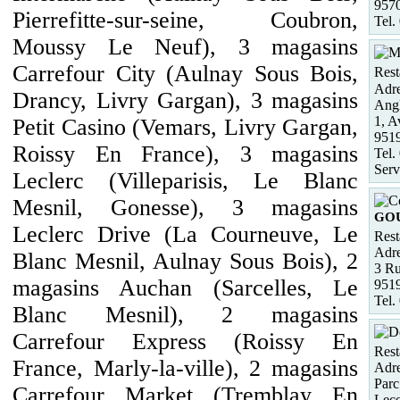
9570
Pierrefitte-sur-seine, Coubron,
Tel.
Moussy Le Neuf), 3 magasins
Carrefour City (Aulnay Sous Bois,
Rest
Adre
Drancy, Livry Gargan), 3 magasins
Ang
1, A
Petit Casino (Vemars, Livry Gargan,
951
Roissy En France), 3 magasins
Tel.
Serv
Leclerc (Villeparisis, Le Blanc
Mesnil, Gonesse), 3 magasins
GO
Leclerc Drive (La Courneuve, Le
Rest
Adre
Blanc Mesnil, Aulnay Sous Bois), 2
3 Ru
magasins Auchan (Sarcelles, Le
951
Tel.
Blanc Mesnil), 2 magasins
Carrefour Express (Roissy En
Rest
France, Marly-la-ville), 2 magasins
Adre
Parc
Carrefour Market (Tremblay En
Leco