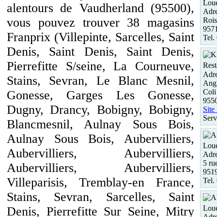
Loue
alentours de Vaudherland (95500),
Adre
vous pouvez trouver 38 magasins
Rois
9571
Franprix (Villepinte, Sarcelles, Saint
Tel.
Denis, Saint Denis, Saint Denis,
Pierrefitte S/seine, La Courneuve,
Rest
Adre
Stains, Sevran, Le Blanc Mesnil,
Angl
Coli
Gonesse, Garges Les Gonesse,
955
Dugny, Drancy, Bobigny, Bobigny,
Site
Serv
Blancmesnil, Aulnay Sous Bois,
Aulnay Sous Bois, Aubervilliers,
Loue
Aubervilliers, Aubervilliers,
Adre
5 ru
Aubervilliers, Aubervilliers,
951
Villeparisis, Tremblay-en France,
Tel.
Stains, Sevran, Sarcelles, Saint
Loue
Denis, Pierrefitte Sur Seine, Mitry
Adre