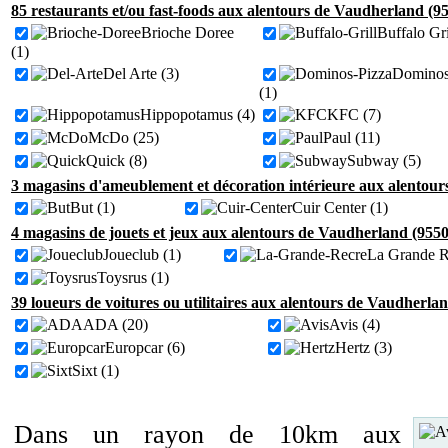
85 restaurants et/ou fast-foods aux alentours de Vaudherland (9
Brioche Doree
Buffalo Gri
(1)
Del Arte (3)
Dominos
(1)
Hippopotamus (4)
KFC (7)
McDo (25)
Paul (11)
Quick (8)
Subway (5)
3 magasins d'ameublement et décoration intérieure aux alentour
But (1)
Cuir Center (1)
4 magasins de jouets et jeux aux alentours de Vaudherland (9550
Joueclub (1)
La Grande R
Toysrus (1)
39 loueurs de voitures ou utilitaires aux alentours de Vaudherla
ADA (20)
Avis (4)
Europcar (6)
Hertz (3)
Sixt (1)
Dans un rayon de 10km aux