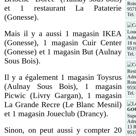
Rois
et 1 restaurant La Pataterie
9571
Tel.
(Gonesse).
Mais il y a aussi 1 magasin IKEA
Loue
Adre
(Gonesse), 1 magasin Cuir Center
18 r
9519
(Gonesse) et 1 magasin But (Aulnay
Tel.
Sous Bois).
Rest
Il y a également 1 magasin Toysrus
Adre
Rond
(Aulnay Sous Bois), 1 magasin
955
Tel.
Picwic (Livry Gargan), 1 magasin
La Grande Recre (Le Blanc Mesnil)
GO
et 1 magasin Joueclub (Drancy).
Supe
Adre
13 R
Sinon, on peut aussi y compter 20
951