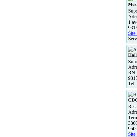
Mesn
Supe
Adre
1 av
9315
Site
Serv
Hall
Supe
Adre
RN 2
9315
Tel.
CD
Rest
Adre
Term
330
950
Site