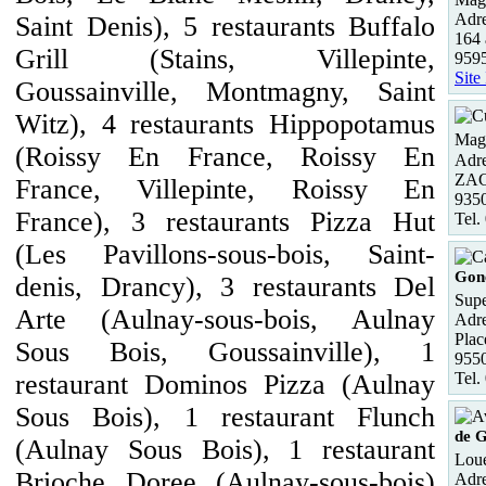
Adre
Saint Denis), 5 restaurants Buffalo
164 
Grill (Stains, Villepinte,
959
Site
Goussainville, Montmagny, Saint
Witz), 4 restaurants Hippopotamus
Maga
(Roissy En France, Roissy En
Adre
ZAC 
France, Villepinte, Roissy En
935
France), 3 restaurants Pizza Hut
Tel.
(Les Pavillons-sous-bois, Saint-
Gon
denis, Drancy), 3 restaurants Del
Supe
Arte (Aulnay-sous-bois, Aulnay
Adre
Plac
Sous Bois, Goussainville), 1
955
Tel.
restaurant Dominos Pizza (Aulnay
Sous Bois), 1 restaurant Flunch
de G
(Aulnay Sous Bois), 1 restaurant
Loue
Brioche Doree (Aulnay-sous-bois)
Adre