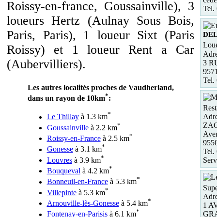
Roissy-en-france, Goussainville), 3
Tel.
loueurs Hertz (Aulnay Sous Bois,
Paris, Paris), 1 loueur Sixt (Paris
DEL
Loue
Roissy) et 1 loueur Rent a Car
Adre
(Aubervilliers).
3 R
957
Tel.
Les autres localités proches de Vaudherland,
*
dans un rayon de 10km
:
Rest
*
Adre
Le Thillay
à 1.3 km
ZAC 
*
Goussainville
à 2.2 km
Aven
*
Roissy-en-France
à 2.5 km
955
*
Gonesse
à 3.1 km
Tel.
*
Serv
Louvres
à 3.9 km
*
Bouqueval
à 4.2 km
*
Bonneuil-en-France
à 5.3 km
Supe
*
Villepinte
à 5.3 km
Adre
*
Arnouville-lès-Gonesse
à 5.4 km
1 A
*
GR
Fontenay-en-Parisis
à 6.1 km