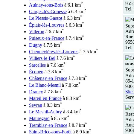
955
*
Aulnay-sous-Bois
à 6.1 km
Tel.
*
Garges-lès-Gonesse
à 6.3 km
*
Le Plessis-Gassot
à 6.3 km
*
Épiais-lès-Louvres
à 6.3 km
Supe
*
Adre
Villeron
à 6.7 km
Rue 
*
Puiseux-en-France
à 7.4 km
955
*
Dugny
à 7.5 km
Tel.
*
Chennevières-lès-Louvres
à 7.5 km
*
Villiers-le-Bel
à 7.6 km
sous
*
Sarcelles
à 7.6 km
Supe
*
Écouen
à 7.8 km
Adre
*
Châtenay-en-France
à 7.8 km
85-1
*
Le Blanc-Mesnil
à 7.8 km
9360
*
Site
Drancy
à 7.8 km
Serv
*
Mareil-en-France
à 8.3 km
*
Sevran
à 8.3 km
*
Le Mesnil-Aubry
à 8.4 km
Rest
*
Mauregard
à 8.5 km
Adre
*
Auto
Tremblay-en-France
à 8.7 km
936
*
Saint-Brice-sous-Forêt
à 8.9 km