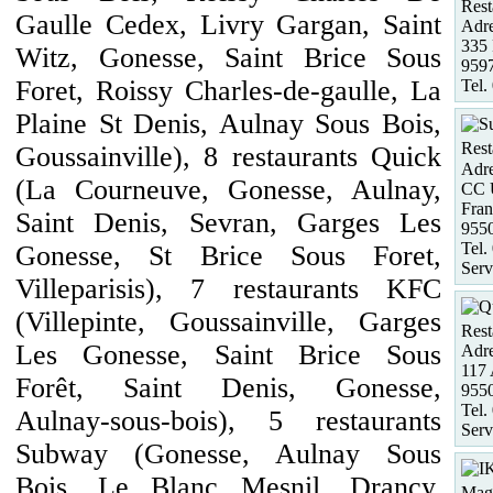
Rest
Gaulle Cedex, Livry Gargan, Saint
Adre
335 
Witz, Gonesse, Saint Brice Sous
959
Foret, Roissy Charles-de-gaulle, La
Tel.
Plaine St Denis, Aulnay Sous Bois,
Rest
Goussainville), 8 restaurants Quick
Adre
(La Courneuve, Gonesse, Aulnay,
CC U
Fran
Saint Denis, Sevran, Garges Les
955
Tel.
Gonesse, St Brice Sous Foret,
Serv
Villeparisis), 7 restaurants KFC
(Villepinte, Goussainville, Garges
Rest
Les Gonesse, Saint Brice Sous
Adre
117 
Forêt, Saint Denis, Gonesse,
955
Tel.
Aulnay-sous-bois), 5 restaurants
Serv
Subway (Gonesse, Aulnay Sous
Bois, Le Blanc Mesnil, Drancy,
Maga