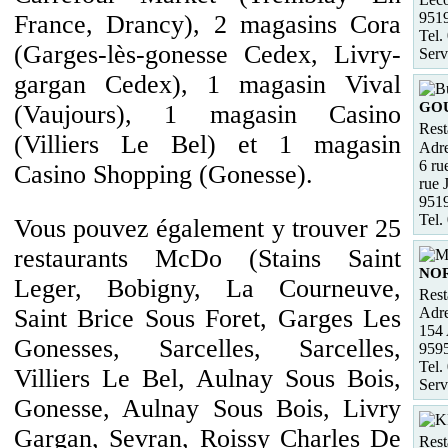
951
France, Drancy), 2 magasins Cora
Tel.
(Garges-lès-gonesse Cedex, Livry-
Serv
gargan Cedex), 1 magasin Vival
GO
(Vaujours), 1 magasin Casino
Rest
(Villiers Le Bel) et 1 magasin
Adre
6 ru
Casino Shopping (Gonesse).
rue 
951
Tel.
Vous pouvez également y trouver 25
restaurants McDo (Stains Saint
NOR
Leger, Bobigny, La Courneuve,
Rest
Adre
Saint Brice Sous Foret, Garges Les
154 
Gonesses, Sarcelles, Sarcelles,
959
Tel.
Villiers Le Bel, Aulnay Sous Bois,
Serv
Gonesse, Aulnay Sous Bois, Livry
Gargan, Sevran, Roissy Charles De
Rest