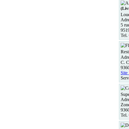
(Liv
Loue
Adre
5 ru
951
Tel.
Rest
Adre
C. 
936
Site
Serv
Supe
Adre
Zone
936
Tel.