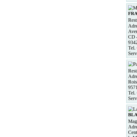
FR
Rest
Adre
Ave
CD 
934
Tel.
Serv
Rest
Adre
Roi
957
Tel.
Serv
BLA
Maga
Adre
Cent