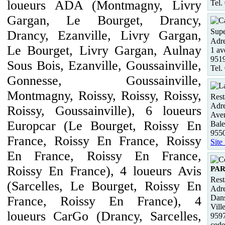
loueurs ADA (Montmagny, Livry
Tel.
Gargan, Le Bourget, Drancy,
Supe
Drancy, Ezanville, Livry Gargan,
Adre
Le Bourget, Livry Gargan, Aulnay
1 av
9519
Sous Bois, Ezanville, Goussainville,
Tel.
Gonnesse, Goussainville,
Montmagny, Roissy, Roissy, Roissy,
Rest
Adre
Roissy, Goussainville), 6 loueurs
Aven
Europcar (Le Bourget, Roissy En
Bale
955
France, Roissy En France, Roissy
Site
En France, Roissy En France,
Roissy En France), 4 loueurs Avis
PAR
Rest
(Sarcelles, Le Bourget, Roissy En
Adre
Dans
France, Roissy En France), 4
Vill
loueurs CarGo (Drancy, Sarcelles,
959
ced