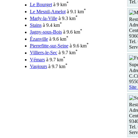
Tel.
*
Le Bourget
à 9 km
*
Le Mesnil-Amelot
à 9.1 km
*
Marly-la-Ville
à 9.3 km
Rest
*
Adre
Stains
à 9.4 km
Cent
*
Jagny-sous-Bois
à 9.6 km
936
*
Ézanville
à 9.6 km
Tel.
*
Pierrefitte-sur-Seine
à 9.6 km
Serv
*
Villiers-le-Sec
à 9.7 km
*
Vémars
à 9.7 km
Supe
*
Vaujours
à 9.7 km
Adre
C.Ci
955
Site
Rest
Adre
Cent
9340
Tel.
Serv