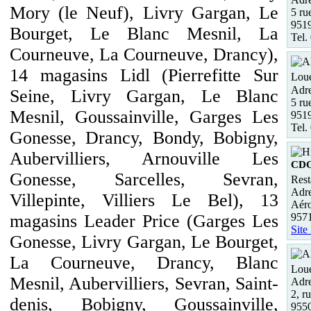
Mory (le Neuf), Livry Gargan, Le
5 ru
951
Bourget, Le Blanc Mesnil, La
Tel.
Courneuve, La Courneuve, Drancy),
14 magasins Lidl (Pierrefitte Sur
Loue
Adre
Seine, Livry Gargan, Le Blanc
5 ru
Mesnil, Goussainville, Garges Les
951
Tel.
Gonesse, Drancy, Bondy, Bobigny,
Aubervilliers, Arnouville Les
CD
Gonesse, Sarcelles, Sevran,
Rest
Adre
Villepinte, Villiers Le Bel), 13
Aéro
957
magasins Leader Price (Garges Les
Site
Gonesse, Livry Gargan, Le Bourget,
La Courneuve, Drancy, Blanc
Loue
Mesnil, Aubervilliers, Sevran, Saint-
Adre
2, r
denis, Bobigny, Goussainville,
955