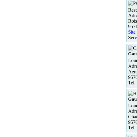
Rest
Adre
Roi
9571
Site
Serv
Gaul
Loue
Adre
Aéro
9570
Tel.
Gaul
Loue
Adre
Char
9570
Tel.