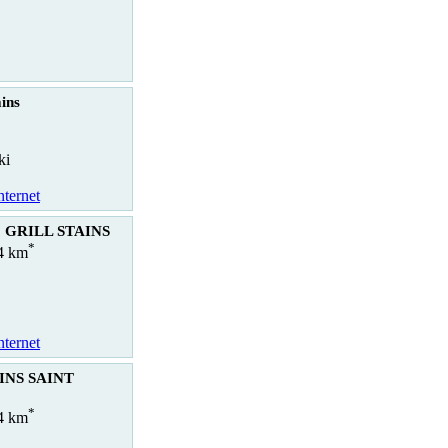
ins
ki
nternet
 GRILL STAINS
*
.4 km
nternet
AINS SAINT
*
.4 km