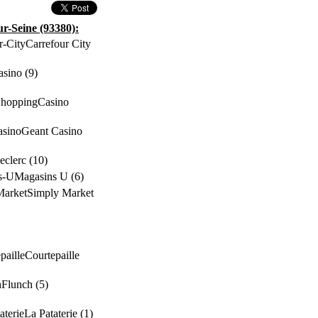
ur-Seine (93380):
Carrefour City
asino (9)
Casino
Geant Casino
eclerc (10)
Magasins U (6)
Simply Market
Courtepaille
Flunch (5)
La Pataterie (1)