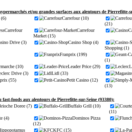
ypermarchés et/ou grandes surfaces aux alentours de Pierrefitte-s
(6)
Carrefour (10)
(21)
Carrefour
Carrefour
C
Market (15)
sino Drive (3)
Casino Shop (4)
Shopping (1)
Franprix (199)
(1)
ermarche (10)
Leader Price (29)
L
clerc Drive (3)
Lidl (33)
rix (55)
Petit Casino (12)
(13)
u fast-foods aux alentours de Pierrefitte-sur-Seine (93380):
rioche Doree (7)
Buffalo Grill (10)
(11)
e (4)
Dominos Pizza
(12)
ippopotamus
KFC (15)