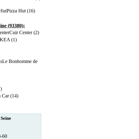
Pizza Hut (16)
ine (93380):
Cuir Center (2)
IKEA (1)
Le Bonhomme de
)
a Car (14)
 Seine
8-60