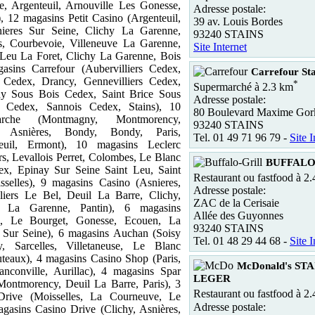
e, Argenteuil, Arnouville Les Gonesse,
Adresse postale:
 12 magasins Petit Casino (Argenteuil,
39 av. Louis Bordes
nieres Sur Seine, Clichy La Garenne,
93240 STAINS
s, Courbevoie, Villeneuve La Garenne,
Site Internet
t Leu La Foret, Clichy La Garenne, Bois
sins Carrefour (Aubervilliers Cedex,
Carrefour Sta
Cedex, Drancy, Gennevilliers Cedex,
*
Supermarché à 2.3 km
ny Sous Bois Cedex, Saint Brice Sous
Adresse postale:
s Cedex, Sannois Cedex, Stains), 10
80 Boulevard Maxime Gor
arche (Montmagny, Montmorency,
93240 STAINS
eine, Asnières, Bondy, Bondy, Paris,
Tel. 01 49 71 96 79 -
Site I
teuil, Ermont), 10 magasins Leclerc
rs, Levallois Perret, Colombes, Le Blanc
BUFFALO
ex, Epinay Sur Seine Saint Leu, Saint
Restaurant ou fastfood à 2
sselles), 9 magasins Casino (Asnieres,
Adresse postale:
lliers Le Bel, Deuil La Barre, Clichy,
ZAC de la Cerisaie
ve La Garenne, Pantin), 6 magasins
Allée des Guyonnes
s, Le Bourget, Gonesse, Ecouen, La
93240 STAINS
 Sur Seine), 6 magasins Auchan (Soisy
Tel. 01 48 29 44 68 -
Site I
 Sarcelles, Villetaneuse, Le Blanc
teaux), 4 magasins Casino Shop (Paris,
McDonald's ST
nconville, Aurillac), 4 magasins Spar
LEGER
Montmorency, Deuil La Barre, Paris), 3
Restaurant ou fastfood à 2
Drive (Moisselles, La Courneuve, Le
Adresse postale:
gasins Casino Drive (Clichy, Asnières,