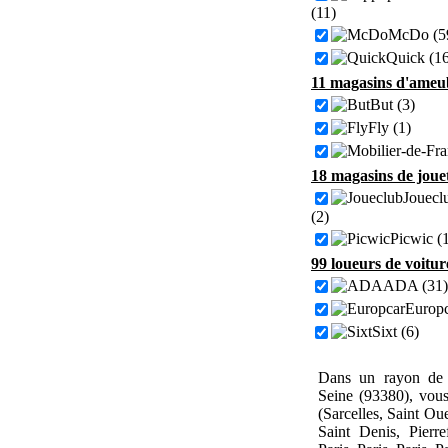
(11)
McDo (5
Quick (1
11 magasins d'ameubl
But (3)
Fly (1)
18 magasins de jouet
Jouecl
(2)
Picwic (
99 loueurs de voiture
ADA (31)
Europc
Sixt (6)
Dans un rayon de 1
Seine (93380), vou
(Sarcelles, Saint Ou
Saint Denis, Pierre