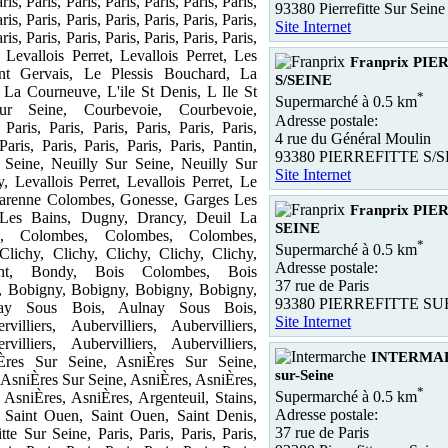
ris, Paris, Paris, Paris, Paris, Paris, Paris,
93380 Pierrefitte Sur Seine
ris, Paris, Paris, Paris, Paris, Paris, Paris,
Site Internet
ris, Paris, Paris, Paris, Paris, Paris, Paris,
evallois Perret, Levallois Perret, Les
Franprix PI
nt Gervais, Le Plessis Bouchard, La
S/SEINE
La Courneuve, L'ile St Denis, L Ile St
*
Supermarché à 0.5 km
r Seine, Courbevoie, Courbevoie,
Adresse postale:
Paris, Paris, Paris, Paris, Paris, Paris,
4 rue du Général Moulin
Paris, Paris, Paris, Paris, Paris, Pantin,
93380 PIERREFITTE S/
 Seine, Neuilly Sur Seine, Neuilly Sur
Site Internet
 Levallois Perret, Levallois Perret, Le
arenne Colombes, Gonesse, Garges Les
Franprix PI
Les Bains, Dugny, Drancy, Deuil La
SEINE
e, Colombes, Colombes, Colombes,
*
Supermarché à 0.5 km
lichy, Clichy, Clichy, Clichy, Clichy,
Adresse postale:
ont, Bondy, Bois Colombes, Bois
37 rue de Paris
 Bobigny, Bobigny, Bobigny, Bobigny,
93380 PIERREFITTE SU
nay Sous Bois, Aulnay Sous Bois,
Site Internet
rvilliers, Aubervilliers, Aubervilliers,
rvilliers, Aubervilliers, Aubervilliers,
INTERMARC
iÈres Sur Seine, AsniÈres Sur Seine,
sur-Seine
 AsniÈres Sur Seine, AsniÈres, AsniÈres,
*
Supermarché à 0.5 km
 AsniÈres, AsniÈres, Argenteuil, Stains,
Adresse postale:
s, Saint Ouen, Saint Ouen, Saint Denis,
37 rue de Paris
tte Sur Seine, Paris, Paris, Paris, Paris,