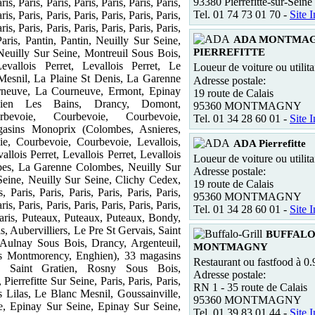
93380 Pierrefitte-sur-Seine
ris, Paris, Paris, Paris, Paris, Paris, Paris,
Tel. 01 74 73 01 70 -
Site I
ris, Paris, Paris, Paris, Paris, Paris, Paris,
ris, Paris, Paris, Paris, Paris, Paris, Paris,
ADA MONTMAG
 Paris, Pantin, Pantin, Neuilly Sur Seine,
PIERREFITTE
Neuilly Sur Seine, Montreuil Sous Bois,
Levallois Perret, Levallois Perret, Le
Loueur de voiture ou utilita
Mesnil, La Plaine St Denis, La Garenne
Adresse postale:
neuve, La Courneuve, Ermont, Epinay
19 route de Calais
ien Les Bains, Drancy, Domont,
95360 MONTMAGNY
rbevoie, Courbevoie, Courbevoie,
Tel. 01 34 28 60 01 -
Site I
asins Monoprix (Colombes, Asnieres,
ie, Courbevoie, Courbevoie, Levallois,
ADA Pierrefitte
allois Perret, Levallois Perret, Levallois
Loueur de voiture ou utilita
bes, La Garenne Colombes, Neuilly Sur
Adresse postale:
Seine, Neuilly Sur Seine, Clichy Cedex,
19 route de Calais
, Paris, Paris, Paris, Paris, Paris, Paris,
95360 MONTMAGNY
ris, Paris, Paris, Paris, Paris, Paris, Paris,
Tel. 01 34 28 60 01 -
Site I
 Paris, Puteaux, Puteaux, Puteaux, Bondy,
s, Aubervilliers, Le Pre St Gervais, Saint
BUFFALO
Aulnay Sous Bois, Drancy, Argenteuil,
MONTMAGNY
s Montmorency, Enghien), 33 magasins
Restaurant ou fastfood à 0
, Saint Gratien, Rosny Sous Bois,
Adresse postale:
Pierrefitte Sur Seine, Paris, Paris, Paris,
RN 1 - 35 route de Calais
s Lilas, Le Blanc Mesnil, Goussainville,
95360 MONTMAGNY
, Epinay Sur Seine, Epinay Sur Seine,
Tel. 01 39 83 01 44 -
Site I