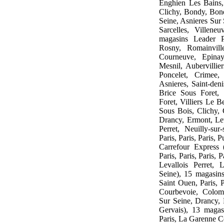
Enghien Les Bains,
Clichy, Bondy, Bond
Seine, Asnieres Sur
Sarcelles, Villene
magasins Leader 
Rosny, Romainvil
Courneuve, Epina
Mesnil, Aubervilli
Poncelet, Crimee, 
Asnieres, Saint-den
Brice Sous Foret,
Foret, Villiers Le 
Sous Bois, Clichy, 
Drancy, Ermont, Leva
Perret, Neuilly-sur-
Paris, Paris, Paris,
Carrefour Express (P
Paris, Paris, Paris, 
Levallois Perret, L
Seine), 15 magasins
Saint Ouen, Paris, P
Courbevoie, Colom
Sur Seine, Drancy, 
Gervais), 13 magasi
Paris, La Garenne C