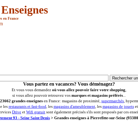
 Enseignes
es en France
om
Vous partez en vacances? Vous déménagez?
Et vous vous demandez
où vous allez pouvoir faire votre shopping
,
si vous allez pouvoir retrouvez vos
marques et magasins préférés
...
23662 grandes enseignes
en France: magasins de proximité,
supermarchés
, hyperm
ue les
restaurants et fast-food
, les
magasins d'ameublement
, les
magasins de jouets
et
ervices
Drive
et
Wifi gratuit
sont également précisés s'ils sont proposés par ces ense
tement 93 - Seine Saint Denis
>
Grandes enseignes à Pierrefitte-sur-Seine (93380