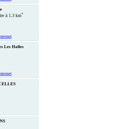
le
*
ire à 1.3 km
nternet
es Les Halles
nternet
RCELLES
INS