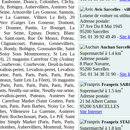
 Eaubonne, Drancy, Colombes, Clichy,
y, Bobigny, Aubervilliers, Asnieres Sur
Avis Sarcelles - vil
 Seine, Arnouville Les Gonesse, Sannois,
Loueur de voiture ou utilita
uve La Garenne, Villiers Le Bel), 29
Adresse postale:
Price (Garges Les Gonesse, Domont,
37 Ave Du 8 Mai 1945
le/ Doumer, Pantin, Le Bourget, La
95200 Sarcelles
y Sur Seine, Epinay, Drancy, Blanc
Tel. 01 39 92 49 49 -
Site I
ers, Saint-ouen, Rue De Meaux, Poteau,
Clignancourt, Puteaux, Gennevilliers,
Auchan Sarcell
is, Bondy, Bobigny, Goussainville, Saint
*
Supermarché à 1.4 km
 Soisy Sous Montmorency, St Leu La
Adresse postale:
Bel), 21 magasins Carrefour City (Aulnay
8 Place Navarre,
Courbevoie, Courbevoie, Deuil-la-barre,
95200 Sarcelles
llois-perret, Levallois-perret, Levallois
Tel. 01 34 38 31 90 -
Site I
seine, Paris, Paris, Paris, Paris, Paris,
 Puteaux, Saint Leu La Fôret), 16 magasins
Franprix SA
aris, Paris, Paris, Paris, Paris, Paris,
*
Paris, Neuilly-sur-seine, Neuilly-sur-seine,
Supermarché à 1.5 km
evallois-perret, Puteaux, Asnieres Sur
Adresse postale:
 Carrefour Market (Saint Gratien, Paris
21 bd Albert Camus
aris, Paris, Paris Barbes, Noisy Le Sec,
95200 SARCELLES
bes, Villeneuve La Garenne, Asnieres
Site Internet
Paris Rochechouart, Paris, Le PrÉ Saint
ns Simply Market (Paris, Paris, Paris,
Franprix STA
olombes, Aubervilliers, Montreuil, Noisy
*
Supermarché à 1.8 km