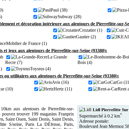
9)
Paul (38)
6)
Subway (28)
ement et décoration intérieure aux alentours de Pierrefitte-sur-Se
Crozatier (1)
Gautier (2)
Mobilier de France (1)
s et jeux aux alentours de Pierrefitte-sur-Seine (93380):
ub
La Grande
Recre (7)
Bois (4)
1)
Toysrus (4)
s ou utilitaires aux alentours de Pierrefitte-sur-Seine (93380):
Avis (16)
CarGo (11
ar (10)
Hertz (11)
Rent 
0km aux alentours de Pierrefitte-sur-
Lidl Pierrefitte Sur
s pouvez trouver 199 magasins Franprix
*
Supermarché à 0.2 km
en, Saint Ouen, Saint Denis, Saint Denis,
Adresse postale:
fitte S/seine, Paris La DÉfense, Paris,
Boulevard Jean Mermoz 5