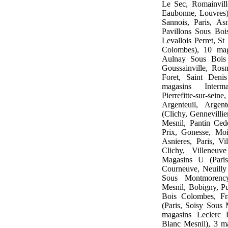
Le Sec, Romainvill
Eaubonne, Louvres),
Sannois, Paris, As
Pavillons Sous Boi
Levallois Perret, S
Colombes), 10 maga
Aulnay Sous Bois 
Goussainville, Ros
Foret, Saint Deni
magasins Interm
Pierrefitte-sur-s
Argenteuil, Argen
(Clichy, Gennevillie
Mesnil, Pantin Ced
Prix, Gonesse, Moi
Asnieres, Paris, Vi
Clichy, Villeneu
Magasins U (Pari
Courneuve, Neuilly
Sous Montmorency,
Mesnil, Bobigny, Pu
Bois Colombes, Fra
(Paris, Soisy Sous 
magasins Leclerc 
Blanc Mesnil), 3 ma