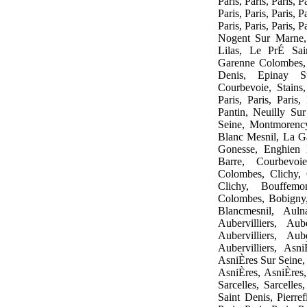
Paris, Paris, Paris, Pa
Paris, Paris, Paris, Pa
Paris, Paris, Paris, Pa
Nogent Sur Marne, L
Lilas, Le PrÉ Sai
Garenne Colombes, 
Denis, Epinay Su
Courbevoie, Stains, 
Paris, Paris, Paris, 
Pantin, Neuilly Sur
Seine, Montmorency,
Blanc Mesnil, La G
Gonesse, Enghien 
Barre, Courbevoi
Colombes, Clichy, C
Clichy, Bouffem
Colombes, Bobigny,
Blancmesnil, Aul
Aubervilliers, Aube
Aubervilliers, Aube
Aubervilliers, Asn
AsniÈres Sur Seine,
AsniÈres, AsniÈres,
Sarcelles, Sarcelle
Saint Denis, Pierrefi