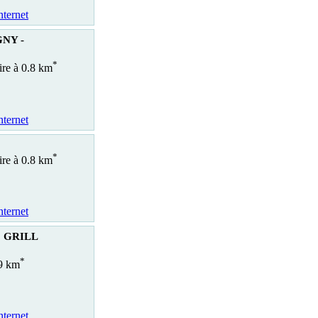
nternet
NY -
*
ire à 0.8 km
nternet
*
ire à 0.8 km
nternet
 GRILL
*
.9 km
nternet