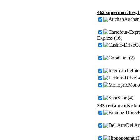
462 supermarchés, h
Auchan 
Express (16)
Ca
Cora (2)
Int
Le
Monop
Spar (4)
233 restaurants et/o
B
Del Art
H