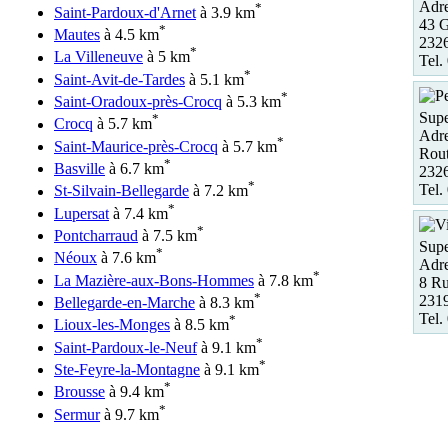
Adre
*
Saint-Pardoux-d'Arnet
à 3.9 km
43 G
*
Mautes
à 4.5 km
232
*
La Villeneuve
à 5 km
Tel.
*
Saint-Avit-de-Tardes
à 5.1 km
*
Saint-Oradoux-près-Crocq
à 5.3 km
Supe
*
Crocq
à 5.7 km
Adre
*
Saint-Maurice-près-Crocq
à 5.7 km
Rout
*
Basville
à 6.7 km
232
*
Tel.
St-Silvain-Bellegarde
à 7.2 km
*
Lupersat
à 7.4 km
*
Pontcharraud
à 7.5 km
Supe
*
Néoux
à 7.6 km
Adre
*
La Mazière-aux-Bons-Hommes
à 7.8 km
8 R
*
2319
Bellegarde-en-Marche
à 8.3 km
Tel.
*
Lioux-les-Monges
à 8.5 km
*
Saint-Pardoux-le-Neuf
à 9.1 km
*
Ste-Feyre-la-Montagne
à 9.1 km
*
Brousse
à 9.4 km
*
Sermur
à 9.7 km