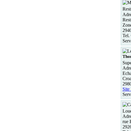
Rest
Adre
Rest
Zon
294
Tel.
Serv
Tho
Supe
Adre
Echa
Croa
2980
Site
Serv
Loue
Adre
rue 
292