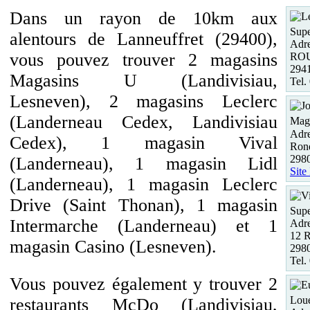
Dans un rayon de 10km aux
Supe
alentours de Lanneuffret (29400),
Adre
vous pouvez trouver 2 magasins
RO
29
Magasins U (Landivisiau,
Tel.
Lesneven), 2 magasins Leclerc
(Landerneau Cedex, Landivisiau
Maga
Adre
Cedex), 1 magasin Vival
Rond
29
(Landerneau), 1 magasin Lidl
Site
(Landerneau), 1 magasin Leclerc
Drive (Saint Thonan), 1 magasin
Supe
Intermarche (Landerneau) et 1
Adre
12 R
magasin Casino (Lesneven).
298
Tel.
Vous pouvez également y trouver 2
Loue
restaurants McDo (Landivisiau,