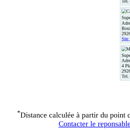
Tel.
Supe
Adre
Boul
292
Site
Supe
Adre
4 Pl
292
Tel.
*
Distance calculée à partir du point c
Contacter le reponsable