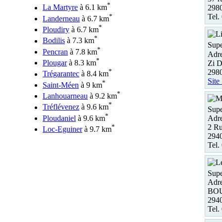
*
La Martyre
à 6.1 km
298
*
Tel.
Landerneau
à 6.7 km
*
Ploudiry
à 6.7 km
*
Bodilis
à 7.3 km
Supe
*
Pencran
à 7.8 km
Adre
*
Plougar
à 8.3 km
Zi D
*
298
Trégarantec
à 8.4 km
Site
*
Saint-Méen
à 9 km
*
Lanhouarneau
à 9.2 km
*
Tréflévenez
à 9.6 km
Supe
*
Ploudaniel
à 9.6 km
Adre
*
2 Ru
Loc-Eguiner
à 9.7 km
2940
Tel.
Supe
Adre
BOU
294
Tel.