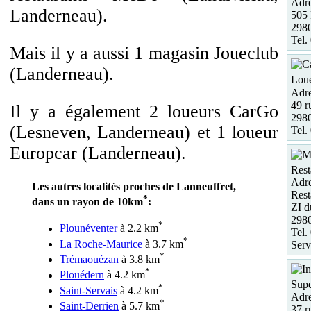
Adre
Landerneau).
50
29
Tel.
Mais il y a aussi 1 magasin Joueclub
(Landerneau).
Loue
Adre
49 r
Il y a également 2 loueurs CarGo
298
(Lesneven, Landerneau) et 1 loueur
Tel.
Europcar (Landerneau).
Rest
Adre
Les autres localités proches de Lanneuffret,
Rest
*
dans un rayon de 10km
:
ZI d
29
*
Plounéventer
à 2.2 km
Tel.
*
La Roche-Maurice
à 3.7 km
Serv
*
Trémaouézan
à 3.8 km
*
Plouédern
à 4.2 km
Supe
*
Saint-Servais
à 4.2 km
Adre
*
Saint-Derrien
à 5.7 km
37 r