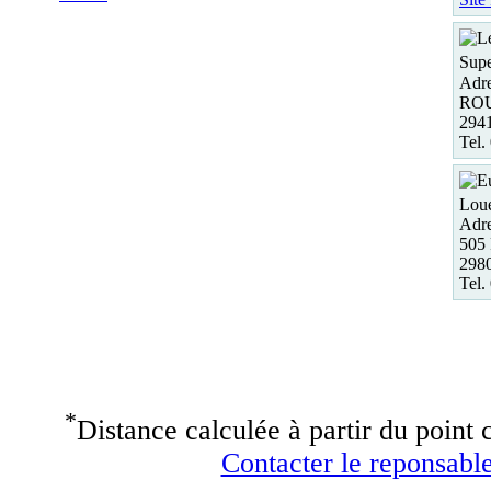
Supe
Adre
RO
29
Tel.
Loue
Adre
50
29
Tel.
*
Distance calculée à partir du point c
Contacter le reponsable