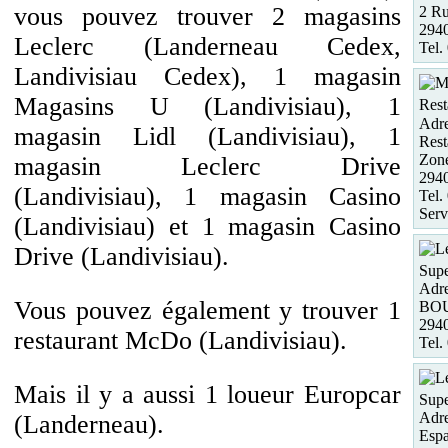
vous pouvez trouver 2 magasins
2 Ru
2940
Leclerc (Landerneau Cedex,
Tel.
Landivisiau Cedex), 1 magasin
Magasins U (Landivisiau), 1
Rest
Adre
magasin Lidl (Landivisiau), 1
Rest
Zon
magasin Leclerc Drive
294
(Landivisiau), 1 magasin Casino
Tel.
Serv
(Landivisiau) et 1 magasin Casino
Drive (Landivisiau).
Supe
Adre
Vous pouvez également y trouver 1
BOU
294
restaurant McDo (Landivisiau).
Tel.
Mais il y a aussi 1 loueur Europcar
Supe
Adre
(Landerneau).
Espa