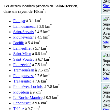
2940
Site
Les autres localités proches de Saint-Derrien,
Serv
*
dans un rayon de 10km
:
*
Plougar
à 3.1 km
Supe
*
Lanhouarneau
à 3.9 km
Adre
*
Saint-Servais
à 4.5 km
Ave
*
Plounéventer
à 4.5 km
2940
*
Site
Bodilis
à 5.4 km
Serv
*
Lanneuffret
à 5.7 km
*
Saint-Méen
à 6.6 km
*
Saint-Vougay
à 6.7 km
Supe
*
Plouzévédé
à 7.5 km
Adre
*
Boul
Trémaouézan
à 7.5 km
2940
*
Plougourvest
à 7.6 km
Site
*
Trégarantec
à 7.6 km
*
Plounévez-Lochrist
à 7.8 km
*
Plouédern
à 9 km
Supe
*
Adre
La Roche-Maurice
à 9.3 km
Ave
*
Landivisiau
à 9.6 km
294
*
Tréflez
à 9.7 km
Site