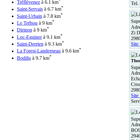
*
Tréflévenez
à 6.1 km
Tel.
*
Saint-Servais
à 6.7 km
*
Saint-Urbain
à 7.8 km
Supe
*
Le Tréhou
à 9 km
Adre
*
Dirinon
à 9 km
Zi D
*
Loc-Eguiner
à 9.1 km
298
*
Site
Saint-Derrien
à 9.3 km
*
La Forest-Landerneau
à 9.6 km
*
Bodilis
à 9.7 km
Tho
Supe
Adre
Echa
Croa
2980
Site
Serv
Supe
Adre
BOU
294