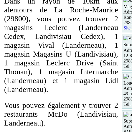
Dans un rayon de 10km aux
Maga
alentours de La Roche-Maurice
Adre
(29800), vous pouvez trouver 2
Rond
29
magasins Leclerc (Landerneau
Site
Cedex, Landivisiau Cedex), 1
magasin Vival (Landerneau), 1
Supe
Adre
magasin Magasins U (Landivisiau),
12 R
298
1 magasin Leclerc Drive (Saint
Tel.
Thonan), 1 magasin Intermarche
(Landerneau) et 1 magasin Lidl
Loue
(Landerneau).
Adre
49 r
298
Vous pouvez également y trouver 2
Tel.
restaurants McDo (Landivisiau,
Supe
Landerneau).
Adre
RO