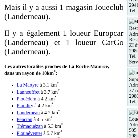
29
Mais il y a aussi 1 magasin Joueclub
Tel.
(Landerneau).
Rest
Il y a également 1 loueur Europcar
Adre
Rest
(Landerneau) et 1 loueur CarGo
ZI d
(Landerneau).
29
Tel.
Serv
Les autres localités proches de La Roche-Maurice,
*
dans un rayon de 10km
:
Supe
*
Adre
La Martyre
à 3.1 km
37 r
*
Lanneuffret
à 3.7 km
298
*
Plouédern
à 4.2 km
Tel.
*
Ploudiry
à 4.2 km
*
Landerneau
à 4.2 km
*
Loue
Pencran
à 4.5 km
Adre
*
Trémaouézan
à 5.3 km
50
*
Plounéventer
à 5.7 km
29