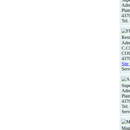
Adre
Plai
437
Tel.
Rest
Adre
C.C
CO
437
Site
Serv
Supe
Adre
Plai
437
Tel.
Serv
Maga