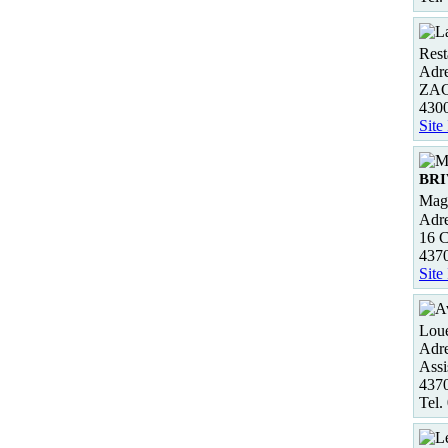
Rest
Adre
ZAC 
430
Site
BR
Maga
Adre
16 C
437
Site
Loue
Adre
Assi
4370
Tel.