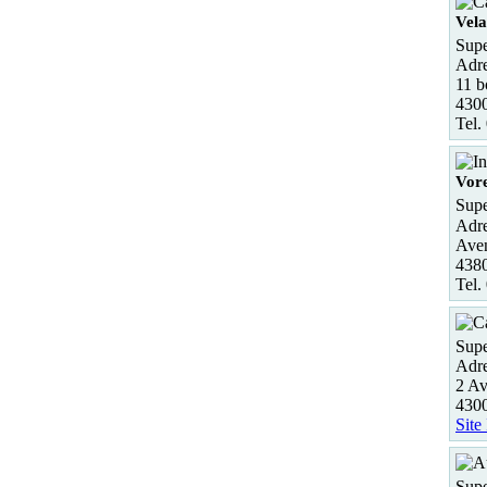
Vel
Supe
Adre
11 b
4300
Tel.
Vor
Supe
Adre
Aven
4380
Tel.
Supe
Adre
2 Av
430
Site
Supe