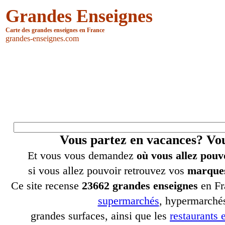
Grandes Enseignes
Carte des grandes enseignes en France
grandes-enseignes.com
Vous partez en vacances? V
Et vous vous demandez
où vous allez pouv
si vous allez pouvoir retrouvez vos
marques
Ce site recense
23662 grandes enseignes
en Fr
supermarchés
, hypermarchés
grandes surfaces, ainsi que les
restaurants e