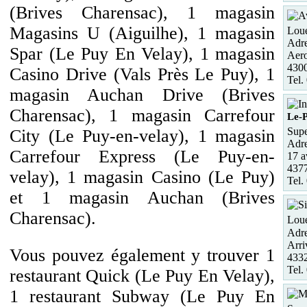
(Brives Charensac), 1 magasin
Magasins U (Aiguilhe), 1 magasin
Loue
Adre
Spar (Le Puy En Velay), 1 magasin
Aer
430
Casino Drive (Vals Près Le Puy), 1
Tel.
magasin Auchan Drive (Brives
Charensac), 1 magasin Carrefour
Le-
Supe
City (Le Puy-en-velay), 1 magasin
Adre
Carrefour Express (Le Puy-en-
17 a
437
velay), 1 magasin Casino (Le Puy)
Tel.
et 1 magasin Auchan (Brives
Charensac).
Loue
Adre
Arri
Vous pouvez également y trouver 1
433
Tel.
restaurant Quick (Le Puy En Velay),
1 restaurant Subway (Le Puy En