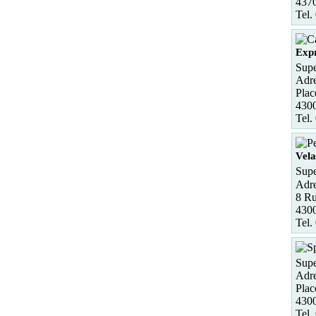
437
Tel.
Expr
Supe
Adre
Plac
4300
Tel.
Vel
Supe
Adre
8 Ru
4300
Tel.
Supe
Adre
Plac
4300
Tel.