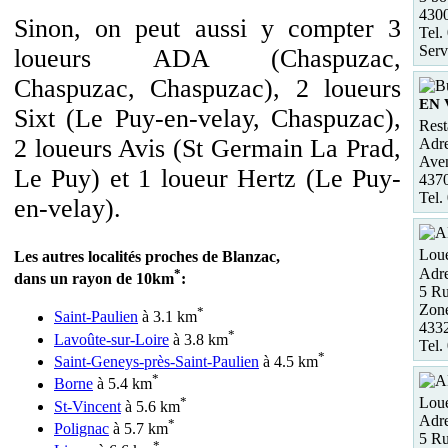
430
Sinon, on peut aussi y compter 3
Tel.
Serv
loueurs ADA (Chaspuzac,
Chaspuzac, Chaspuzac), 2 loueurs
EN 
Sixt (Le Puy-en-velay, Chaspuzac),
Rest
2 loueurs Avis (St Germain La Prad,
Adre
Ave
Le Puy) et 1 loueur Hertz (Le Puy-
4370
Tel.
en-velay).
Loue
Les autres localités proches de Blanzac,
Adre
*
dans un rayon de 10km
:
5 Ru
Zone
*
Saint-Paulien
à 3.1 km
433
*
Lavoûte-sur-Loire
à 3.8 km
Tel.
*
Saint-Geneys-près-Saint-Paulien
à 4.5 km
*
Borne
à 5.4 km
*
Loue
St-Vincent
à 5.6 km
Adre
*
Polignac
à 5.7 km
5 Ru
*