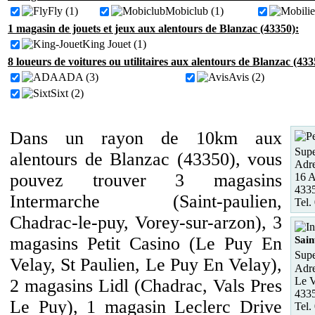
Fly (1)
Mobiclub (1)
1 magasin de jouets et jeux aux alentours de Blanzac (43350):
King Jouet (1)
8 loueurs de voitures ou utilitaires aux alentours de Blanzac (433
ADA (3)
Avis (2)
Sixt (2)
Dans un rayon de 10km aux
Supe
alentours de Blanzac (43350), vous
Adre
pouvez trouver 3 magasins
16 
4335
Intermarche (Saint-paulien,
Tel.
Chadrac-le-puy, Vorey-sur-arzon), 3
magasins Petit Casino (Le Puy En
Sain
Supe
Velay, St Paulien, Le Puy En Velay),
Adre
Le V
2 magasins Lidl (Chadrac, Vals Pres
4335
Le Puy), 1 magasin Leclerc Drive
Tel.