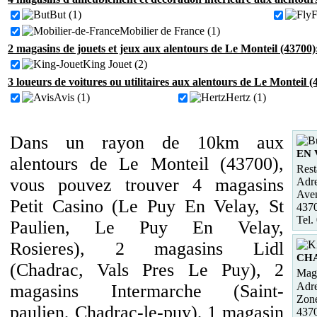
But (1)
F
Mobilier de France (1)
2 magasins de jouets et jeux aux alentours de Le Monteil (43700)
King Jouet (2)
3 loueurs de voitures ou utilitaires aux alentours de Le Monteil (
Avis (1)
Hertz (1)
Dans un rayon de 10km aux
EN 
alentours de Le Monteil (43700),
Rest
vous pouvez trouver 4 magasins
Adre
Ave
Petit Casino (Le Puy En Velay, St
4370
Tel.
Paulien, Le Puy En Velay,
Rosieres), 2 magasins Lidl
CH
(Chadrac, Vals Pres Le Puy), 2
Maga
Adre
magasins Intermarche (Saint-
Zone
paulien, Chadrac-le-puy), 1 magasin
437