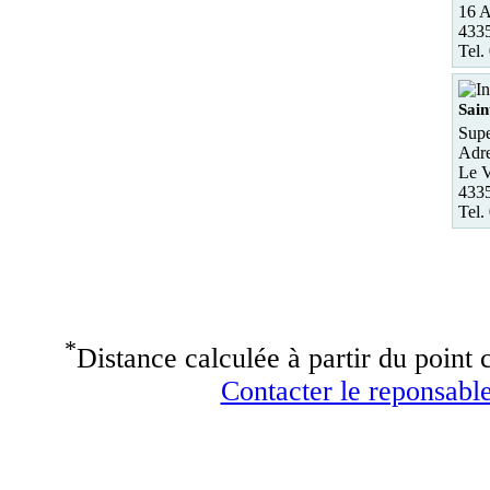
16 
4335
Tel.
Sain
Supe
Adre
Le V
4335
Tel.
*
Distance calculée à partir du point c
Contacter le reponsable