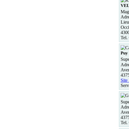
VE
Maga
Adre
Lieu
Occi
430
Tel.
Puy
Supe
Adre
Aven
4375
Site
Serv
Supe
Adre
Aven
4375
Tel.