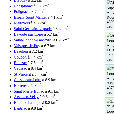
Blavozy
à 3.2 km
*
Chaspinhac
à 3.2 km
Supe
*
Polignac
à 3.7 km
Adre
*
Roc
Espaly-Saint-Marcel
à 4.1 km
4300
*
Malrevers
à 4.6 km
Tel.
*
Saint-Germain-Laprade
à 5.3 km
*
Lavoûte-sur-Loire
à 5.7 km
*
Saint-Étienne-Lardeyrol
à 6.4 km
Loue
*
Adre
Vals-près-le-Puy
à 6.7 km
11 B
*
Beaulieu
à 7.2 km
4300
*
Coubon
à 7.4 km
Tel.
*
Blanzac
à 7.5 km
*
Ceyssac
à 8.4 km
*
Loue
St-Vincent
à 8.7 km
Adre
*
Cussac-sur-Loire
à 8.9 km
Assi
*
Rosières
à 9 km
4370
*
Saint-Pierre-Eynac
à 9.1 km
Tel.
*
Arsac-en-Velay
à 9.6 km
*
Rillieux-La-Pape
à 9.8 km
de l
*
Lantriac
à 9.8 km
Loue