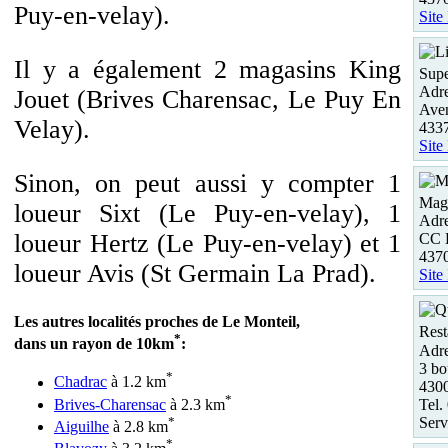
Puy-en-velay).
Site
Il y a également 2 magasins King
Supe
Adre
Jouet (Brives Charensac, Le Puy En
Ave
Velay).
433
Site
Sinon, on peut aussi y compter 1
Maga
loueur Sixt (Le Puy-en-velay), 1
Adre
loueur Hertz (Le Puy-en-velay) et 1
CC L
4370
loueur Avis (St Germain La Prad).
Site
Les autres localités proches de Le Monteil,
Rest
*
dans un rayon de 10km
:
Adre
3 bo
*
Chadrac
à 1.2 km
430
*
Tel.
Brives-Charensac
à 2.3 km
Serv
*
Aiguilhe
à 2.8 km
*