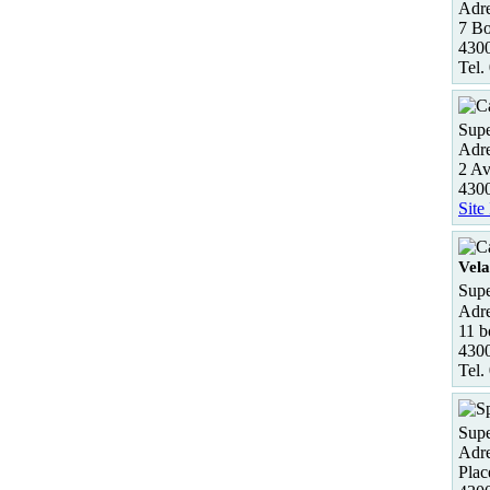
Adre
7 Bo
4300
Tel.
Supe
Adre
2 Av
430
Site
Vel
Supe
Adre
11 b
4300
Tel.
Supe
Adre
Plac