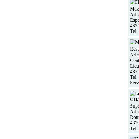
Maga
Adre
Espa
437
Tel.
Rest
Adre
Cent
Lieu
437
Tel.
Serv
CH
Supe
Adre
Rou
437
Tel.