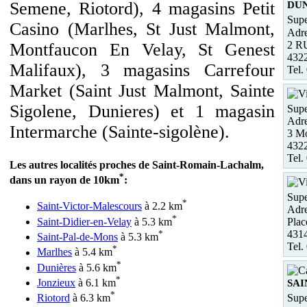
Semene, Riotord), 4 magasins Petit
DU
Supe
Casino (Marlhes, St Just Malmont,
Adre
2 R
Montfaucon En Velay, St Genest
432
Malifaux), 3 magasins Carrefour
Tel.
Market (Saint Just Malmont, Sainte
Sigolene, Dunieres) et 1 magasin
Supe
Adre
Intermarche (Sainte-sigolène).
3 Mo
4322
Tel.
Les autres localités proches de Saint-Romain-Lachalm,
*
dans un rayon de 10km
:
Supe
*
Saint-Victor-Malescours
à 2.2 km
Adre
*
Saint-Didier-en-Velay
à 5.3 km
Plac
*
431
Saint-Pal-de-Mons
à 5.3 km
Tel.
*
Marlhes
à 5.4 km
*
Dunières
à 5.6 km
*
Jonzieux
à 6.1 km
SAI
*
Riotord
à 6.3 km
Supe