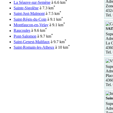
*
Adre
La Séauve-sur-Semène
à 6.6 km
Zone
*
Sainte-Sigolène
à 7.3 km
432
*
Saint-Just-Malmont
à 7.5 km
Tel.
*
Saint-Régis-du-Coin
à 9.1 km
*
Montfaucon-en-Velay
à 9.1 km
SAI
*
Raucoules
à 9.6 km
Supe
*
Pont-Salomon
à 9.7 km
Adre
*
Saint-Genest-Malifaux
à 9.7 km
La 
*
Saint-Romain-les-Atheux
à 10 km
436
Tel.
Supe
Adre
Plac
4360
Tel.
Sain
Supe
Adre
Zone