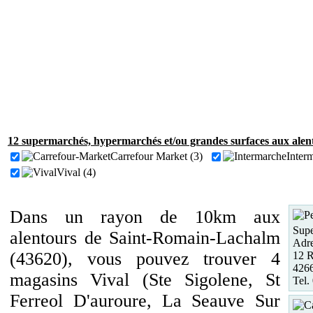
12 supermarchés, hypermarchés et/ou grandes surfaces aux ale
Carrefour Market (3)
Inter
Vival (4)
Dans un rayon de 10km aux
Supe
alentours de Saint-Romain-Lachalm
Adre
(43620), vous pouvez trouver 4
12 R
426
magasins Vival (Ste Sigolene, St
Tel.
Ferreol D'auroure, La Seauve Sur