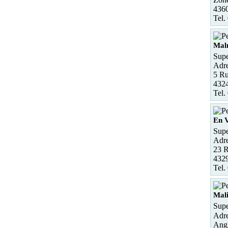
4360
Tel.
Mal
Supe
Adre
5 Ru
4324
Tel.
En 
Supe
Adre
23 R
432
Tel.
Mal
Supe
Adre
Angl