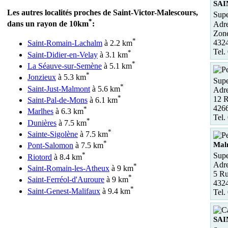
SAI
Les autres localités proches de Saint-Victor-Malescours,
Supe
*
dans un rayon de 10km
:
Adre
Zone
*
432
Saint-Romain-Lachalm
à 2.2 km
Tel.
*
Saint-Didier-en-Velay
à 3.1 km
*
La Séauve-sur-Semène
à 5.1 km
*
Jonzieux
à 5.3 km
Supe
*
Saint-Just-Malmont
à 5.6 km
Adre
*
12 R
Saint-Pal-de-Mons
à 6.1 km
426
*
Marlhes
à 6.3 km
Tel.
*
Dunières
à 7.5 km
*
Sainte-Sigolène
à 7.5 km
*
Mal
Pont-Salomon
à 7.5 km
*
Supe
Riotord
à 8.4 km
Adre
*
Saint-Romain-les-Atheux
à 9 km
5 Ru
*
Saint-Ferréol-d'Auroure
à 9 km
4324
*
Saint-Genest-Malifaux
à 9.4 km
Tel.
SAI