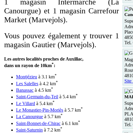
1 magasin Intermarche (La
Canourgue) et 1 magasin Carrefour
Can
Market (Marvejols).
Supe
Adre
Pla
Vous pouvez également y trouver 1
485
Tel.
magasin Gautier (Marvejols).
Les autres localités proches de Auxillac,
Maga
*
Adre
dans un rayon de 10km
:
Rou
481
*
Montjézieu
à 3.1 km
Site
*
Les Salelles
à 4.2 km
*
Banassac
à 4.5 km
*
Saint-Germain-du-Teil
à 5.4 km
MA
*
Supe
Le Villard
à 5.4 km
Adre
*
Le Monastier-Pin-Moriès
à 5.7 km
PLA
*
La Canourgue
à 5.7 km
481
*
Saint-Bonnet-de-Chirac
à 6.1 km
Tel.
*
Saint-Saturnin
à 7.2 km