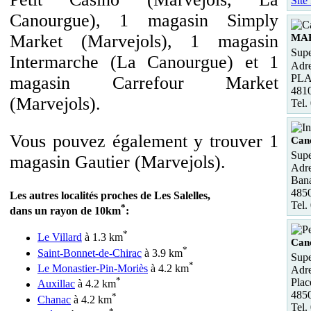
Site
Canourgue), 1 magasin Simply
Market (Marvejols), 1 magasin
MA
Supe
Intermarche (La Canourgue) et 1
Adre
PLA
magasin Carrefour Market
481
(Marvejols).
Tel.
Vous pouvez également y trouver 1
Can
Supe
magasin Gautier (Marvejols).
Adre
Ban
485
Les autres localités proches de Les Salelles,
Tel.
*
dans un rayon de 10km
:
*
Le Villard
à 1.3 km
Can
*
Saint-Bonnet-de-Chirac
à 3.9 km
Supe
*
Le Monastier-Pin-Moriès
à 4.2 km
Adre
*
Pla
Auxillac
à 4.2 km
485
*
Chanac
à 4.2 km
Tel.