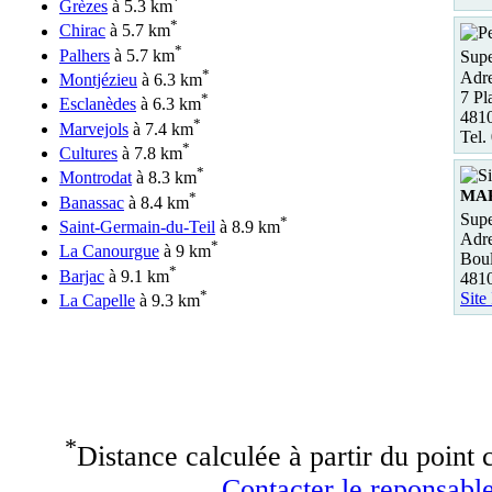
*
Grèzes
à 5.3 km
*
Chirac
à 5.7 km
*
Palhers
à 5.7 km
Supe
*
Adre
Montjézieu
à 6.3 km
7 Pl
*
Esclanèdes
à 6.3 km
4810
*
Marvejols
à 7.4 km
Tel.
*
Cultures
à 7.8 km
*
Montrodat
à 8.3 km
MA
*
Banassac
à 8.4 km
Supe
*
Saint-Germain-du-Teil
à 8.9 km
Adre
*
La Canourgue
à 9 km
Boul
*
Barjac
à 9.1 km
481
*
Site
La Capelle
à 9.3 km
*
Distance calculée à partir du point c
Contacter le reponsable