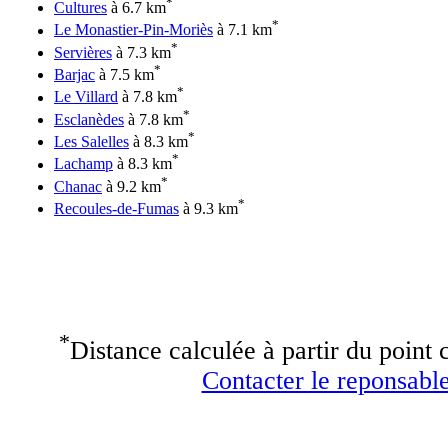
*
Cultures
à 6.7 km
*
Le Monastier-Pin-Moriès
à 7.1 km
*
Servières
à 7.3 km
*
Barjac
à 7.5 km
*
Le Villard
à 7.8 km
*
Esclanèdes
à 7.8 km
*
Les Salelles
à 8.3 km
*
Lachamp
à 8.3 km
*
Chanac
à 9.2 km
*
Recoules-de-Fumas
à 9.3 km
*
Distance calculée à partir du point c
Contacter le reponsable