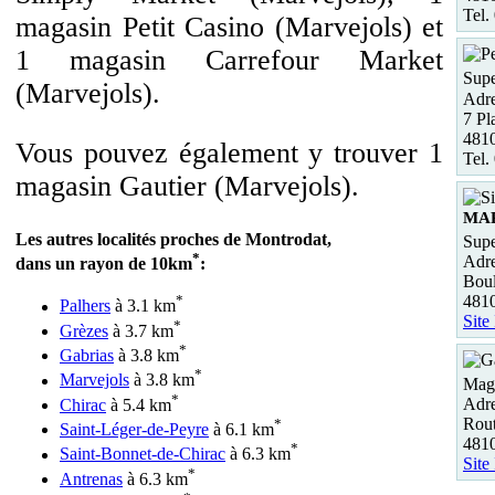
Tel.
magasin Petit Casino (Marvejols) et
1 magasin Carrefour Market
Supe
(Marvejols).
Adre
7 Pl
4810
Vous pouvez également y trouver 1
Tel.
magasin Gautier (Marvejols).
MA
Les autres localités proches de Montrodat,
Supe
*
Adre
dans un rayon de 10km
:
Boul
481
*
Palhers
à 3.1 km
Site
*
Grèzes
à 3.7 km
*
Gabrias
à 3.8 km
*
Marvejols
à 3.8 km
Maga
*
Adre
Chirac
à 5.4 km
Rou
*
Saint-Léger-de-Peyre
à 6.1 km
481
*
Saint-Bonnet-de-Chirac
à 6.3 km
Site
*
Antrenas
à 6.3 km