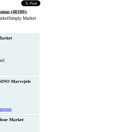
umas (48100):
Simply Market
Market
sel
INO Marvejols
nternet
four Market