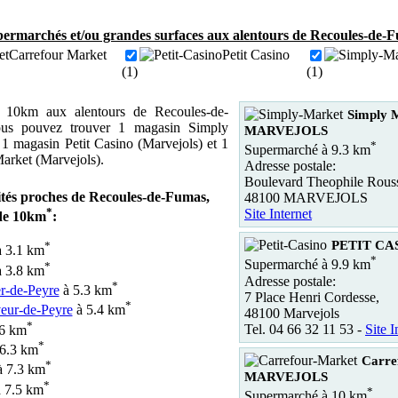
ermarchés et/ou grandes surfaces aux alentours de Recoules-de-F
Carrefour Market
Petit Casino
(1)
(1)
10km aux alentours de Recoules-de-
Simply 
us pouvez trouver 1 magasin Simply
MARVEJOLS
 1 magasin Petit Casino (Marvejols) et 1
*
Supermarché à 9.3 km
arket (Marvejols).
Adresse postale:
Boulevard Theophile Rous
lités proches de Recoules-de-Fumas,
48100 MARVEJOLS
*
Site Internet
de 10km
:
PETIT CAS
*
 3.1 km
*
Supermarché à 9.9 km
*
 3.8 km
Adresse postale:
*
r-de-Peyre
à 5.3 km
7 Place Henri Cordesse,
*
eur-de-Peyre
à 5.4 km
48100 Marvejols
*
Tel. 04 66 32 11 53 -
Site I
6 km
*
6.3 km
Carre
*
 7.3 km
MARVEJOLS
*
 7.5 km
*
Supermarché à 10 km