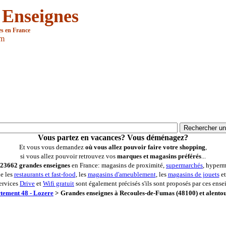
 Enseignes
es en France
om
Vous partez en vacances? Vous déménagez?
Et vous vous demandez
où vous allez pouvoir faire votre shopping
,
si vous allez pouvoir retrouvez vos
marques et magasins préférés
...
23662 grandes enseignes
en France: magasins de proximité,
supermarchés
, hyperm
ue les
restaurants et fast-food
, les
magasins d'ameublement
, les
magasins de jouets
et
ervices
Drive
et
Wifi gratuit
sont également précisés s'ils sont proposés par ces ense
tement 48 - Lozere
>
Grandes enseignes à Recoules-de-Fumas (48100) et alento