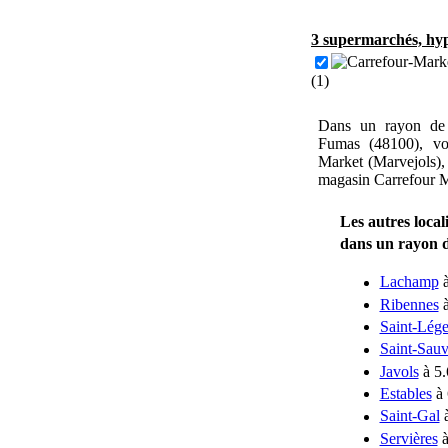
3 supermarchés, hyp
(1)
Dans un rayon de 
Fumas (48100), vo
Market (Marvejols),
magasin Carrefour M
Les autres loca
dans un rayon 
Lachamp
à
Ribennes
à
Saint-Lége
Saint-Sauv
Javols
à 5.
Estables
à 
Saint-Gal
à
Servières
à