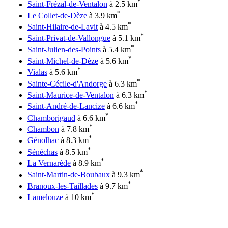
*
Saint-Frézal-de-Ventalon
à 2.5 km
*
Le Collet-de-Dèze
à 3.9 km
*
Saint-Hilaire-de-Lavit
à 4.5 km
*
Saint-Privat-de-Vallongue
à 5.1 km
*
Saint-Julien-des-Points
à 5.4 km
*
Saint-Michel-de-Dèze
à 5.6 km
*
Vialas
à 5.6 km
*
Sainte-Cécile-d'Andorge
à 6.3 km
*
Saint-Maurice-de-Ventalon
à 6.3 km
*
Saint-André-de-Lancize
à 6.6 km
*
Chamborigaud
à 6.6 km
*
Chambon
à 7.8 km
*
Génolhac
à 8.3 km
*
Sénéchas
à 8.5 km
*
La Vernarède
à 8.9 km
*
Saint-Martin-de-Boubaux
à 9.3 km
*
Branoux-les-Taillades
à 9.7 km
*
Lamelouze
à 10 km