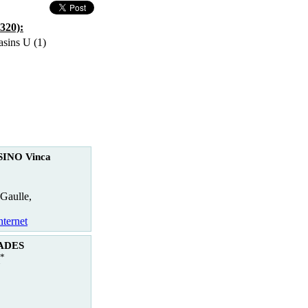
320):
sins U (1)
INO Vinca
Gaulle,
nternet
RADES
*