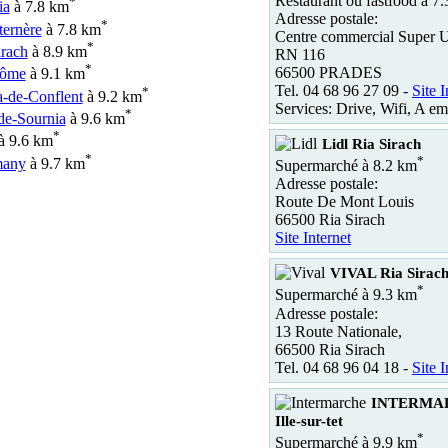
Restaurant ou fastfood à 7
*
ia
à 7.8 km
Adresse postale:
*
ternère
à 7.8 km
Centre commercial Super 
*
irach
à 8.9 km
RN 116
*
66500 PRADES
ôme
à 9.1 km
Tel. 04 68 96 27 09 -
Site I
*
a-de-Conflent
à 9.2 km
Services: Drive, Wifi, A em
*
de-Sournia
à 9.6 km
*
à 9.6 km
Lidl Ria Sirach
*
*
many
à 9.7 km
Supermarché à 8.2 km
Adresse postale:
Route De Mont Louis
66500 Ria Sirach
Site Internet
VIVAL Ria Sirac
*
Supermarché à 9.3 km
Adresse postale:
13 Route Nationale,
66500 Ria Sirach
Tel. 04 68 96 04 18 -
Site I
INTERMA
Ille-sur-tet
*
Supermarché à 9.9 km