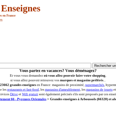
 Enseignes
es en France
om
Vous partez en vacances? Vous déménagez?
Et vous vous demandez
où vous allez pouvoir faire votre shopping
,
si vous allez pouvoir retrouvez vos
marques et magasins préférés
...
23662 grandes enseignes
en France: magasins de proximité,
supermarchés
, hyperm
ue les
restaurants et fast-food
, les
magasins d'ameublement
, les
magasins de jouets
et
ervices
Drive
et
Wifi gratuit
sont également précisés s'ils sont proposés par ces ense
tement 66 - Pyrenees Orientales
>
Grandes enseignes à Arboussols (66320) et al