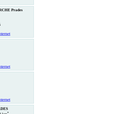
CHE Prades
6
nternet
nternet
nternet
ADES
*