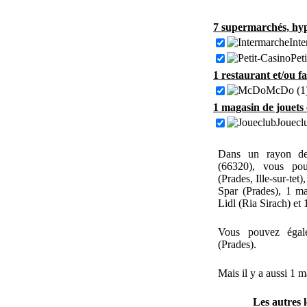
7 supermarchés, hyp
Inte
Pet
1 restaurant et/ou f
McDo (1
1 magasin de jouets 
Jouecl
Dans un rayon de
(66320), vous pou
(Prades, Ille-sur-tet
Spar (Prades), 1 m
Lidl (Ria Sirach) et
Vous pouvez égal
(Prades).
Mais il y a aussi 1 
Les autres 