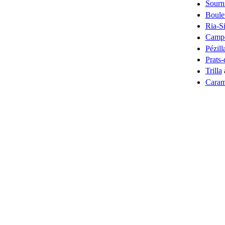
Sourn
Boule
Ria-S
Camp
Pézill
Prats-
Trilla
Cara