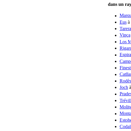
dans un ra
Marqu
Eus
à 
Tarer
Vinça
Los M
Rigar
Espir
Camp
Finest
Catlla
Rodè
Joch
à
Prade
Trévil
Molitg
Monta
Estoh
Codal