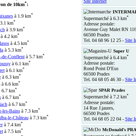
Site Internet
*
yon de 10km
:
INTERMAR
*
ixanes
à 1.9 km
*
Supermarché à 6.3 km
*
3.1 km
Adresse postale:
*
Avenue Guy Malet RN 11
ach
à 3.9 km
66500 Prades
*
à 4.2 km
Tel. 04 68 96 12 25 -
Site I
*
asos
à 4.5 km
*
da
à 5.3 km
Super U
*
*
a-de-Conflent
à 5.7 km
Supermarché à 6.4 km
*
Adresse postale:
oussy
à 6.1 km
Rond Point D'Eus
*
ret
à 6.1 km
66500 Prades
*
r
à 6.3 km
Tel. 04 68 05 46 30 -
Site I
*
s
à 6.6 km
*
SPAR Prades
 6.7 km
*
*
Supermarché à 7.2 km
s
à 6.7 km
Adresse postale:
*
lach
à 6.7 km
14 Rue J.jaures,
*
-les-Bains
à 7.3 km
66500 Prades
*
lba-le-Château
à 7.3 km
Tel. 04 68 05 22 04 -
Site I
*
er
à 7.4 km
McDonald's PR
*
et
à 7.5 km