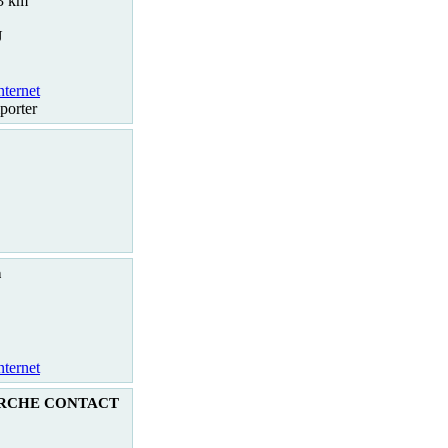
.3 km
U
nternet
porter
h
nternet
RCHE CONTACT