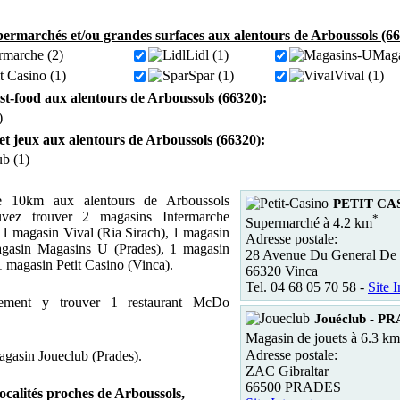
ermarchés et/ou grandes surfaces aux alentours de Arboussols (66
rmarche (2)
Lidl (1)
Maga
it Casino (1)
Spar (1)
Vival (1)
ast-food aux alentours de Arboussols (66320):
)
et jeux aux alentours de Arboussols (66320):
ub (1)
 10km aux alentours de Arboussols
PETIT CAS
vez trouver 2 magasins Intermarche
*
Supermarché à 4.2 km
), 1 magasin Vival (Ria Sirach), 1 magasin
Adresse postale:
agasin Magasins U (Prades), 1 magasin
28 Avenue Du General De 
 1 magasin Petit Casino (Vinca).
66320 Vinca
Tel. 04 68 05 70 58 -
Site I
ement y trouver 1 restaurant McDo
Jouéclub - P
Magasin de jouets à 6.3 km
Adresse postale:
magasin Joueclub (Prades).
ZAC Gibraltar
66500 PRADES
localités proches de Arboussols,