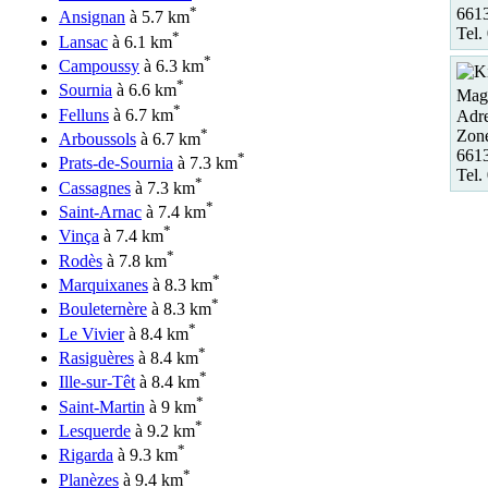
*
6613
Ansignan
à 5.7 km
Tel.
*
Lansac
à 6.1 km
*
Campoussy
à 6.3 km
*
Sournia
à 6.6 km
Maga
*
Felluns
à 6.7 km
Adre
*
Zon
Arboussols
à 6.7 km
661
*
Prats-de-Sournia
à 7.3 km
Tel.
*
Cassagnes
à 7.3 km
*
Saint-Arnac
à 7.4 km
*
Vinça
à 7.4 km
*
Rodès
à 7.8 km
*
Marquixanes
à 8.3 km
*
Bouleternère
à 8.3 km
*
Le Vivier
à 8.4 km
*
Rasiguères
à 8.4 km
*
Ille-sur-Têt
à 8.4 km
*
Saint-Martin
à 9 km
*
Lesquerde
à 9.2 km
*
Rigarda
à 9.3 km
*
Planèzes
à 9.4 km