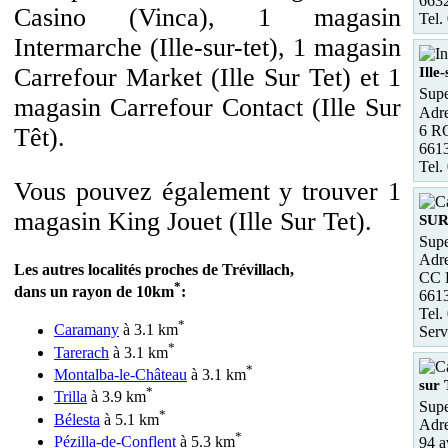
663
Casino (Vinca), 1 magasin
Tel.
Intermarche (Ille-sur-tet), 1 magasin
Carrefour Market (Ille Sur Tet) et 1
Ille-
Supe
magasin Carrefour Contact (Ille Sur
Adre
6 R
Têt).
6613
Tel.
Vous pouvez également y trouver 1
magasin King Jouet (Ille Sur Tet).
SUR
Supe
Adre
Les autres localités proches de Trévillach,
CC L
*
dans un rayon de 10km
:
661
Tel.
*
Caramany
à 3.1 km
Serv
*
Tarerach
à 3.1 km
*
Montalba-le-Château
à 3.1 km
sur 
*
Trilla
à 3.9 km
Supe
*
Bélesta
à 5.1 km
Adre
*
Pézilla-de-Conflent
à 5.3 km
94 a