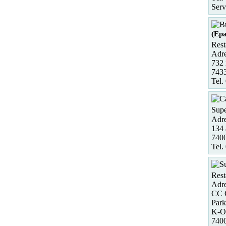
Serv
(Ep
Rest
Adre
732 
743
Tel.
Supe
Adre
134 
740
Tel.
Rest
Adre
CC C
Park
K-O
740