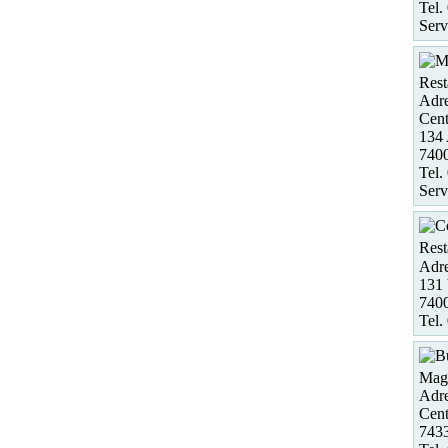
Tel.
Serv
Rest
Adre
Cent
134
740
Tel.
Serv
Rest
Adre
131 
740
Tel.
Maga
Adre
Cent
7433