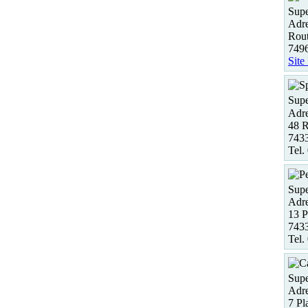
Supe
Adre
Rout
749
Site
Supe
Adre
48 R
7433
Tel.
Supe
Adre
13 P
7433
Tel.
Supe
Adre
7 Pl