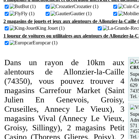
But (1)
Crozatier (1)
Fly (1)
Gautier (1)
2 magasins de jouets et jeux aux alentours de Allonzier-la-Caille 
King Jouet (1)
1 loueur de voitures ou utilitaires aux alentours de Allonzier-la-C
Europcar (1)
Dans un rayon de 10km aux
CRU
alentours de Allonzier-la-Caille
Supe
(74350), vous pouvez trouver 4
Adre
629
magasins Carrefour Market (Saint
743
Tel.
Julien En Genevois, Groisy,
Cruseilles, Annecy Le Vieux), 3
Supe
magasins Vival (Annecy Le Vieux,
Adre
571 
Groisy, Sillingy), 2 magasins Petit
7457
Casino (Thorens Glieres, Poisy), 2
Tel.