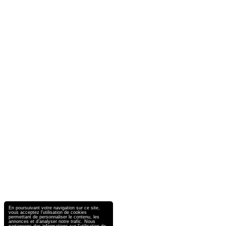
En poursuivant votre navigation sur ce site,
vous acceptez l'utilisation de cookies
permettant de personnaliser le contenu, les
annonces et d'analyser notre trafic. Nous