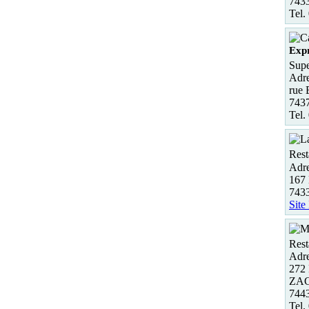
743
Tel.
Expr
Supe
Adre
rue 
7437
Tel.
Rest
Adre
167 
743
Site
Rest
Adre
272 
ZAC
744
Tel.