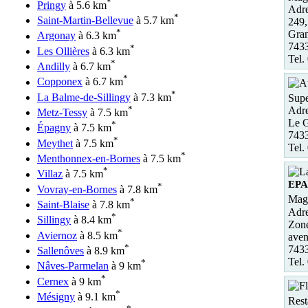
*
Pringy
à 5.6 km
Adre
*
Saint-Martin-Bellevue
à 5.7 km
249,
*
Gra
Argonay
à 6.3 km
743
*
Les Ollières
à 6.3 km
Tel.
*
Andilly
à 6.7 km
*
Copponex
à 6.7 km
*
La Balme-de-Sillingy
à 7.3 km
Supe
*
Adre
Metz-Tessy
à 7.5 km
Le 
*
Épagny
à 7.5 km
743
*
Meythet
à 7.5 km
Tel.
*
Menthonnex-en-Bornes
à 7.5 km
*
Villaz
à 7.5 km
EP
*
Vovray-en-Bornes
à 7.8 km
Maga
*
Saint-Blaise
à 7.8 km
Adre
*
Sillingy
à 8.4 km
Zon
*
Aviernoz
à 8.5 km
aven
*
743
Sallenôves
à 8.9 km
Tel.
*
Nâves-Parmelan
à 9 km
*
Cernex
à 9 km
*
Mésigny
à 9.1 km
Rest