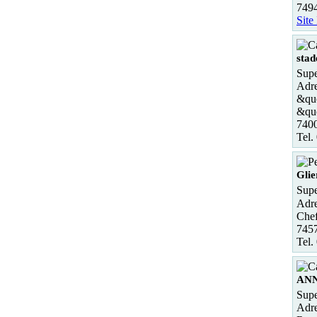
749
Site
stad
Supe
Adre
&quo
&qu
740
Tel.
Glie
Supe
Adre
Chef
7457
Tel.
ANN
Supe
Adre