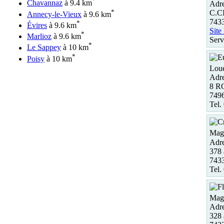
*
Chavannaz
à 9.4 km
Adre
*
C.
Annecy-le-Vieux
à 9.6 km
743
*
Évires
à 9.6 km
Site
*
Marlioz
à 9.6 km
Serv
*
Le Sappey
à 10 km
*
Poisy
à 10 km
Loue
Adre
8 R
749
Tel.
Maga
Adre
378 
743
Tel.
Maga
Adre
328 