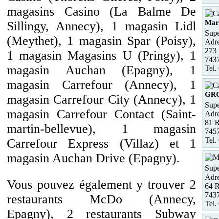
magasins Casino (La Balme De
Mart
Sillingy, Annecy), 1 magasin Lidl
Supe
(Meythet), 1 magasin Spar (Poisy),
Adre
273 
1 magasin Magasins U (Pringy), 1
7437
magasin Auchan (Epagny), 1
Tel.
magasin Carrefour (Annecy), 1
GR
magasin Carrefour City (Annecy), 1
Supe
magasin Carrefour Contact (Saint-
Adre
81 
martin-bellevue), 1 magasin
745
Tel.
Carrefour Express (Villaz) et 1
magasin Auchan Drive (Epagny).
Supe
Adre
Vous pouvez également y trouver 2
64 
7437
restaurants McDo (Annecy,
Tel.
Epagny), 2 restaurants Subway