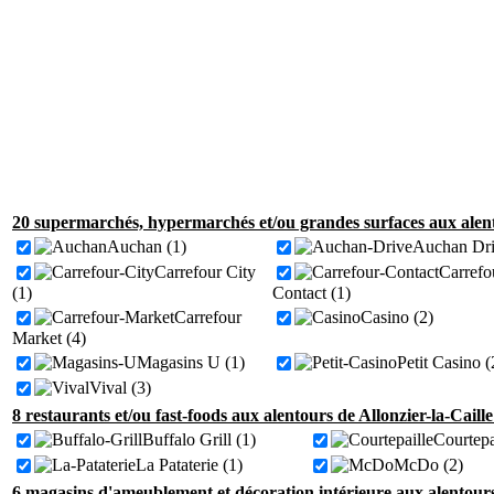
20 supermarchés, hypermarchés et/ou grandes surfaces aux alento
Auchan (1)
Auchan Dri
Carrefour City
Carrefo
(1)
Contact (1)
Carrefour
Casino (2)
Market (4)
Magasins U (1)
Petit Casino (
Vival (3)
8 restaurants et/ou fast-foods aux alentours de Allonzier-la-Caille
Buffalo Grill (1)
Courtepa
La Pataterie (1)
McDo (2)
6 magasins d'ameublement et décoration intérieure aux alentours 