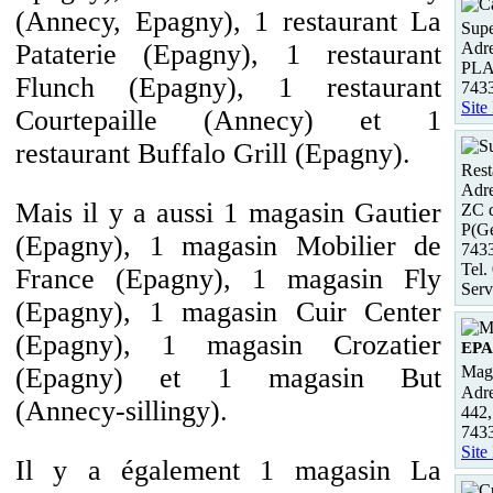
(Annecy, Epagny), 1 restaurant La
Supe
Adre
Pataterie (Epagny), 1 restaurant
PL
Flunch (Epagny), 1 restaurant
743
Site
Courtepaille (Annecy) et 1
restaurant Buffalo Grill (Epagny).
Rest
Adre
Mais il y a aussi 1 magasin Gautier
ZC d
P(G
(Epagny), 1 magasin Mobilier de
743
Tel.
France (Epagny), 1 magasin Fly
Serv
(Epagny), 1 magasin Cuir Center
(Epagny), 1 magasin Crozatier
EP
(Epagny) et 1 magasin But
Maga
Adre
(Annecy-sillingy).
442,
743
Site
Il y a également 1 magasin La