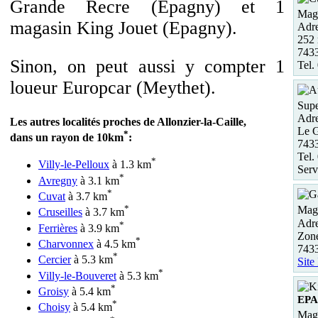
Grande Recre (Epagny) et 1
Maga
magasin King Jouet (Epagny).
Adre
252 
743
Sinon, on peut aussi y compter 1
Tel.
loueur Europcar (Meythet).
Supe
Adre
Les autres localités proches de Allonzier-la-Caille,
Le 
*
dans un rayon de 10km
:
743
Tel.
*
Villy-le-Pelloux
à 1.3 km
Serv
*
Avregny
à 3.1 km
*
Cuvat
à 3.7 km
*
Maga
Cruseilles
à 3.7 km
Adre
*
Ferrières
à 3.9 km
Zon
*
Charvonnex
à 4.5 km
743
*
Cercier
à 5.3 km
Site
*
Villy-le-Bouveret
à 5.3 km
*
Groisy
à 5.4 km
EP
*
Choisy
à 5.4 km
Maga