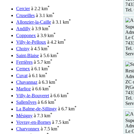
7433
*
Cercier
à 2.2 km
Tel.
*
Cruseilles
à 3.1 km
*
Allonzier-la-Caille
à 3.1 km
Supe
*
Andilly
à 3.9 km
Adre
*
Copponex
à 3.9 km
Le 
*
Villy-le-Pelloux
à 4.2 km
743
*
Tel.
Choisy
à 4.5 km
Serv
*
Saint-Blaise
à 5.6 km
*
Ferrières
à 5.7 km
*
Cernex
à 6.1 km
Rest
*
Cuvat
à 6.1 km
Adre
*
ZC d
Chavannaz
à 6.3 km
P(G
*
Marlioz
à 6.6 km
743
*
Villy-le-Bouveret
à 6.6 km
Tel.
*
Sallenôves
à 6.6 km
Serv
*
La Balme-de-Sillingy
à 6.7 km
*
Mésigny
à 7.3 km
Supe
*
Vovray-en-Bornes
à 7.5 km
Adre
*
Charvonnex
à 7.5 km
Le 