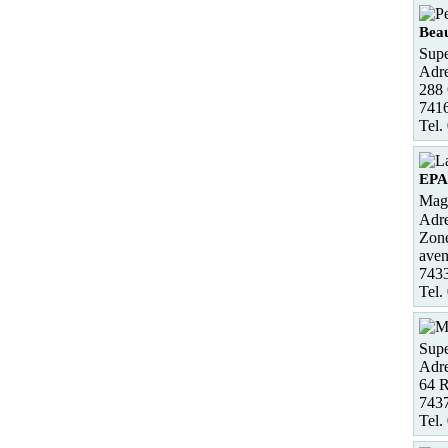
Bea
Supe
Adre
288
741
Tel.
EP
Maga
Adre
Zon
aven
743
Tel.
Supe
Adre
64 
7437
Tel.