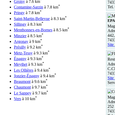
*
Groisy
à 7.6 km
743
*
Tel.
Contamine-Sarzin
à 7.8 km
*
Pringy
à 7.8 km
*
Saint-Martin-Bellevue
à 8.3 km
EP
*
Sillingy
à 8.3 km
Maga
*
Menthonnex-en-Bornes
à 8.5 km
Adre
*
442,
Minzier
à 8.5 km
743
*
Argonay
à 9 km
Site
*
Présilly
à 9.2 km
*
Metz-Tessy
à 9.3 km
*
Épagny
à 9.3 km
Rest
*
Adre
Meythet
à 9.3 km
C.
*
Les Ollières
à 9.4 km
743
*
Jonzier-Épagny
à 9.4 km
Site
*
Beaumont
à 9.6 km
Serv
*
Chaumont
à 9.7 km
*
Le Sappey
à 9.7 km
Maga
*
Vers
à 10 km
Adre
252 
743