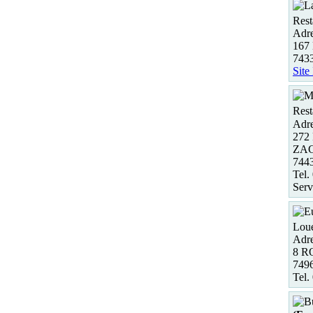
Rest
Adre
167 
743
Site
Rest
Adre
272 
ZAC
744
Tel.
Serv
Loue
Adre
8 R
749
Tel.