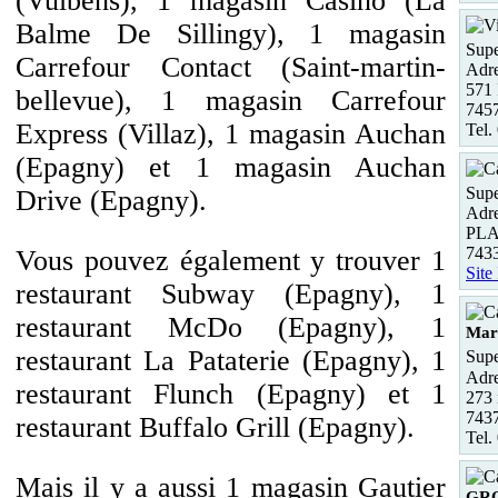
(Vulbens), 1 magasin Casino (La
Balme De Sillingy), 1 magasin
Supe
Carrefour Contact (Saint-martin-
Adre
571 
bellevue), 1 magasin Carrefour
7457
Express (Villaz), 1 magasin Auchan
Tel.
(Epagny) et 1 magasin Auchan
Supe
Drive (Epagny).
Adre
PL
743
Vous pouvez également y trouver 1
Site
restaurant Subway (Epagny), 1
restaurant McDo (Epagny), 1
Mart
restaurant La Pataterie (Epagny), 1
Supe
Adre
restaurant Flunch (Epagny) et 1
273 
7437
restaurant Buffalo Grill (Epagny).
Tel.
Mais il y a aussi 1 magasin Gautier
GR