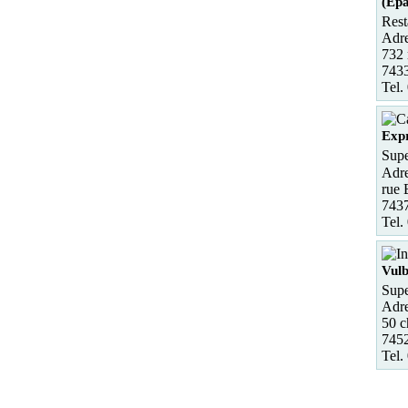
(Ep
Rest
Adre
732 
743
Tel.
Expr
Supe
Adre
rue 
7437
Tel.
Vul
Supe
Adre
50 
745
Tel.