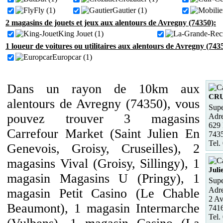
Fly (1)
Gautier (1)
2 magasins de jouets et jeux aux alentours de Avregny (74350):
King Jouet (1)
1 loueur de voitures ou utilitaires aux alentours de Avregny (743
Europcar (1)
Dans un rayon de 10km aux
CRU
alentours de Avregny (74350), vous
Supe
pouvez trouver 3 magasins
Adre
629
Carrefour Market (Saint Julien En
743
Tel.
Genevois, Groisy, Cruseilles), 2
magasins Vival (Groisy, Sillingy), 1
Juli
magasin Magasins U (Pringy), 1
Supe
Adre
magasin Petit Casino (Le Chable
2 Av
Beaumont), 1 magasin Intermarche
741
Tel.