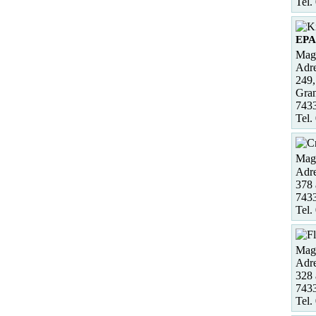
Tel.
EP
Maga
Adre
249,
Gra
743
Tel.
Maga
Adre
378 
743
Tel.
Maga
Adre
328 
743
Tel.