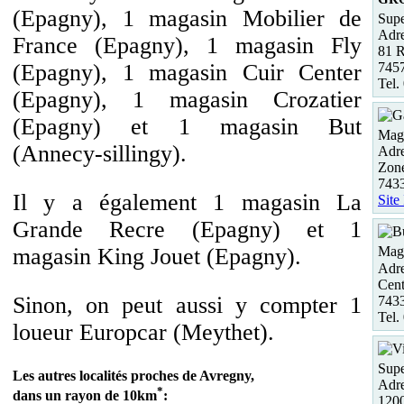
(Epagny), 1 magasin Mobilier de
Supe
Adre
France (Epagny), 1 magasin Fly
81 
745
(Epagny), 1 magasin Cuir Center
Tel.
(Epagny), 1 magasin Crozatier
(Epagny) et 1 magasin But
Maga
(Annecy-sillingy).
Adre
Zon
743
Il y a également 1 magasin La
Site
Grande Recre (Epagny) et 1
magasin King Jouet (Epagny).
Maga
Adre
Cent
Sinon, on peut aussi y compter 1
7433
Tel.
loueur Europcar (Meythet).
Supe
Les autres localités proches de Avregny,
Adre
*
dans un rayon de 10km
:
1200