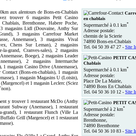
0km aux alentours de Bons-en-Chablais
Carre
vez trouver 6 magasins Petit Casino
en chablais
 Chablais, Brenthonne, Habere Poche,
*
Supermarché à 0.1 km
, 3 magasins Lidl (Douvaine, Anthy Sur
Adresse postale:
rand), 3 magasins Carrefour Market
chemin de la Scierie
asse, Annemasse), 3 magasins Vival
74890 Bons-en-Chablais
evex, Chens Sur Leman), 2 magasins
Tel. 04 50 39 47 27 -
Site I
e-la-grand, Cranves-sales), 2 magasins
- Annemasse, Boege), 2 magasins Leader
PETIT CAS
nnemasse), 2 magasins Intermarche
Chablais
), 1 magasin Casino Drive (Annemasse),
*
Supermarché à 0.1 km
 Contact (Bons-en-chablais), 1 magasin
Adresse postale:
masse), 1 magasin Magasins U (Loisin),
Place De La Mairie,
 (Margencel) et 1 magasin Leclerc (Sciez
74890 Bons En Chablais
non).
Tel. 04 50 36 10 12 -
Site I
ent y trouver 1 restaurant McDo (Anthy
PETIT CAS
aurant Subway (Anemasse), 1 restaurant
*
Supermarché à 2 km
la-grand), 1 restaurant Flunch (Ville La
Adresse postale:
 Buffalo Grill (Margencel) et 1 restaurant
Brenthonne,
masse).
74890 Brenthonne
Tel. 04 50 36 10 83 -
Site I
 magasins Fly (Ville La Grand, Anthy Sur