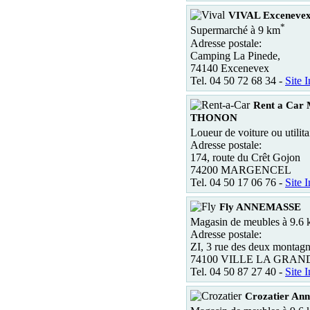
VIVAL Exceneve
*
Supermarché à 9 km
Adresse postale:
Camping La Pinede,
74140 Excenevex
Tel. 04 50 72 68 34 -
Site I
Rent a Ca
THONON
Loueur de voiture ou utilita
Adresse postale:
174, route du Crêt Gojon
74200 MARGENCEL
Tel. 04 50 17 06 76 -
Site I
Fly ANNEMASSE
Magasin de meubles à 9.6
Adresse postale:
ZI, 3 rue des deux montag
74100 VILLE LA GRAN
Tel. 04 50 87 27 40 -
Site I
Crozatier An