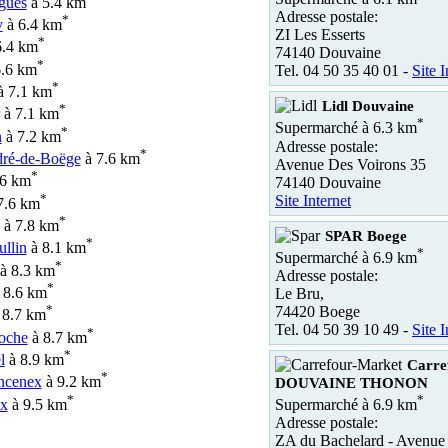
gues
à 5.4 km
Adresse postale:
*
y
à 6.4 km
ZI Les Esserts
*
6.4 km
74140 Douvaine
*
.6 km
Tel. 04 50 35 40 01 -
Site I
*
 7.1 km
Lidl Douvaine
*
à 7.1 km
*
Supermarché à 6.3 km
*
n
à 7.2 km
Adresse postale:
*
dré-de-Boëge
à 7.6 km
Avenue Des Voirons 35
*
.6 km
74140 Douvaine
*
Site Internet
7.6 km
*
à 7.8 km
SPAR Boege
*
llin
à 8.1 km
*
Supermarché à 6.9 km
*
à 8.3 km
Adresse postale:
*
 8.6 km
Le Bru,
*
74420 Boege
 8.7 km
Tel. 04 50 39 10 49 -
Site I
*
oche
à 8.7 km
*
l
à 8.9 km
Carre
*
ncenex
à 9.2 km
DOUVAINE THONON
*
*
x
à 9.5 km
Supermarché à 6.9 km
Adresse postale:
ZA du Bachelard - Avenue