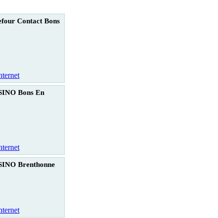
four Contact Bons
nternet
INO Bons En
nternet
INO Brenthonne
nternet