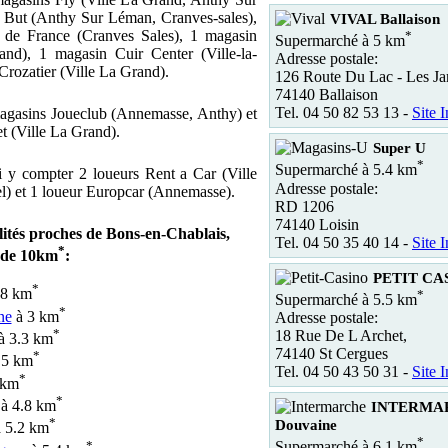
 But (Anthy Sur Léman, Cranves-sales),
VIVAL Ballaison
 de France (Cranves Sales), 1 magasin
*
Supermarché à 5 km
grand), 1 magasin Cuir Center (Ville-la-
Adresse postale:
Crozatier (Ville La Grand).
126 Route Du Lac - Les Ja
74140 Ballaison
Tel. 04 50 82 53 13 -
Site I
magasins Joueclub (Annemasse, Anthy) et
t (Ville La Grand).
Super U
*
Supermarché à 5.4 km
i y compter 2 loueurs Rent a Car (Ville
Adresse postale:
) et 1 loueur Europcar (Annemasse).
RD 1206
74140 Loisin
lités proches de Bons-en-Chablais,
Tel. 04 50 35 40 14 -
Site I
*
 de 10km
:
PETIT CAS
*
.8 km
*
Supermarché à 5.5 km
*
ne
à 3 km
Adresse postale:
*
18 Rue De L Archet,
à 3.3 km
74140 St Cergues
*
.5 km
Tel. 04 50 43 50 31 -
Site I
*
 km
*
à 4.8 km
INTERMA
*
Douvaine
 5.2 km
*
*
Supermarché à 6.1 km