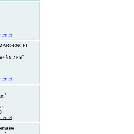
x
nternet
r MARGENCEL -
*
ire à 9.2 km
nternet
*
 km
nes
D
nternet
nemasse
*