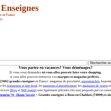
 Enseignes
es en France
om
Vous partez en vacances? Vous déménagez?
Et vous vous demandez
où vous allez pouvoir faire votre shopping
,
si vous allez pouvoir retrouvez vos
marques et magasins préférés
...
23662 grandes enseignes
en France: magasins de proximité,
supermarchés
, hyperm
ue les
restaurants et fast-food
, les
magasins d'ameublement
, les
magasins de jouets
et
ervices
Drive
et
Wifi gratuit
sont également précisés s'ils sont proposés par ces ense
tement 74 - Haute Savoie
>
Grandes enseignes à Bons-en-Chablais (74890) et al