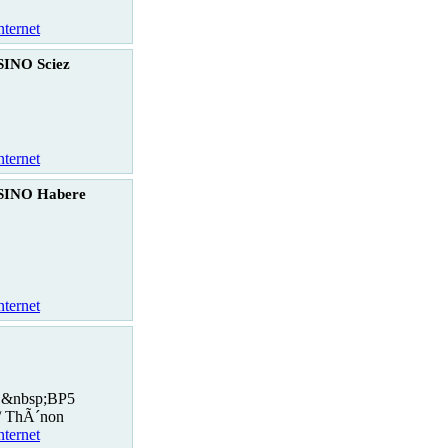
nternet
INO Sciez
nternet
SINO Habere
nternet
 &nbsp;BP5
/ ThÃ´non
nternet