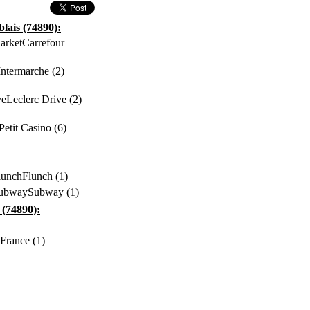
lais (74890):
Carrefour
Intermarche (2)
Leclerc Drive (2)
Petit Casino (6)
Flunch (1)
Subway (1)
 (74890):
 France (1)