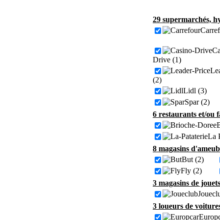
29 supermarchés, hy
Carref
Ca
Drive (1)
Lea
(2)
Lidl (3)
Spar (2)
6 restaurants et/ou 
B
La P
8 magasins d'ameubl
But (2)
Fly (2)
3 magasins de jouets
Jouecl
3 loueurs de voiture
Europc