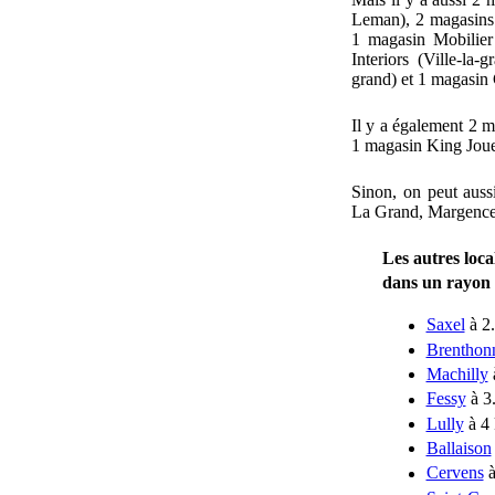
Leman), 2 magasins
1 magasin Mobilier
Interiors (Ville-la-
grand) et 1 magasin 
Il y a également 2 
1 magasin King Joue
Sinon, on peut auss
La Grand, Margencel
Les autres loca
dans un rayon
Saxel
à 2
Brenthon
Machilly
Fessy
à 3
Lully
à 4
Ballaison
Cervens
à