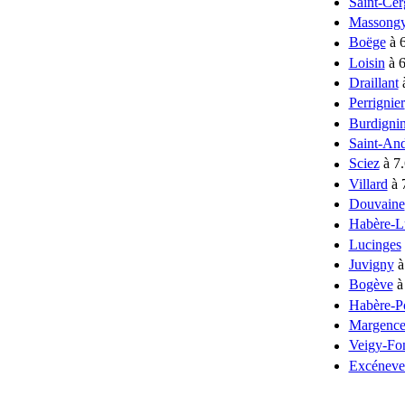
Saint-Cer
Massong
Boëge
à 
Loisin
à 6
Draillant
à
Perrignier
Burdigni
Saint-An
Sciez
à 7
Villard
à 
Douvaine
Habère-Lu
Lucinges
Juvigny
à
Bogève
à
Habère-P
Margence
Veigy-Fo
Excéneve