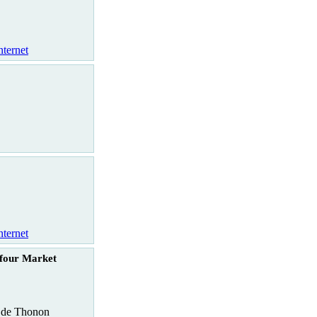
nternet
nternet
four Market
 de Thonon