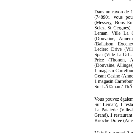
Dans un rayon de 1
(74890), vous pou
(Messery, Bons En
Sciez, St Cergues)
Leman, Ville La G
(Douvaine, Annem
(Ballaison, Excen
Leclerc Drive (Vill
Spar (Ville La Gd 
Price (Thonon, A
(Douvaine, Allinges
1 magasin Carrefour
Geant Casino (Anne
1 magasin Carrefour
Sur LÃ©man / ThÃ´
Vous pouvez égalem
Sur Leman), 1 rest
La Pataterie (Ville-
Grand), 1 restaurant
Brioche Doree (Ane
Mais il y a aussi 2