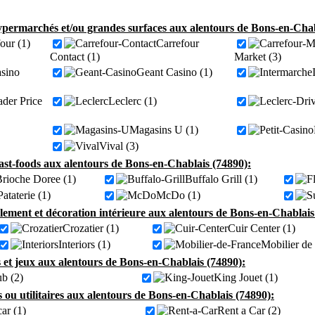
permarchés et/ou grandes surfaces aux alentours de Bons-en-Chab
our (1)
Carrefour
Contact (1)
Market (3)
sino
Geant Casino (1)
der Price
Leclerc (1)
Magasins U (1)
Vival (3)
fast-foods aux alentours de Bons-en-Chablais (74890):
rioche Doree (1)
Buffalo Grill (1)
ataterie (1)
McDo (1)
ement et décoration intérieure aux alentours de Bons-en-Chablais
Crozatier (1)
Cuir Center (1)
Interiors (1)
Mobilier de
 et jeux aux alentours de Bons-en-Chablais (74890):
ub (2)
King Jouet (1)
s ou utilitaires aux alentours de Bons-en-Chablais (74890):
ar (1)
Rent a Car (2)