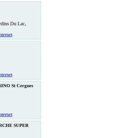
rdins Du Lac,
nternet
nternet
INO St Cergues
nternet
RCHE SUPER