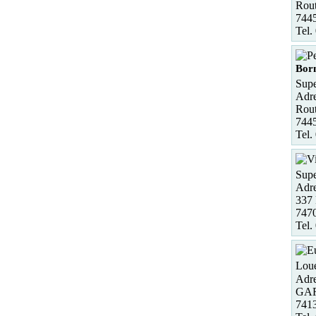
Rout
744
Tel.
Bor
Supe
Adre
Rout
744
Tel.
Supe
Adre
337 
7470
Tel.
Loue
Adre
GA
741