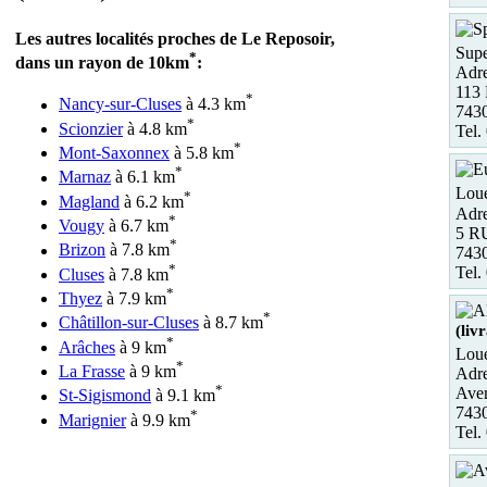
Les autres localités proches de Le Reposoir,
Supe
*
dans un rayon de 10km
:
Adre
113 
*
Nancy-sur-Cluses
à 4.3 km
7430
*
Scionzier
à 4.8 km
Tel.
*
Mont-Saxonnex
à 5.8 km
*
Marnaz
à 6.1 km
Loue
*
Magland
à 6.2 km
Adre
*
Vougy
à 6.7 km
5 R
*
Brizon
à 7.8 km
743
*
Tel.
Cluses
à 7.8 km
*
Thyez
à 7.9 km
*
Châtillon-sur-Cluses
à 8.7 km
(liv
*
Arâches
à 9 km
Loue
*
La Frasse
à 9 km
Adre
*
Aven
St-Sigismond
à 9.1 km
743
*
Marignier
à 9.9 km
Tel.