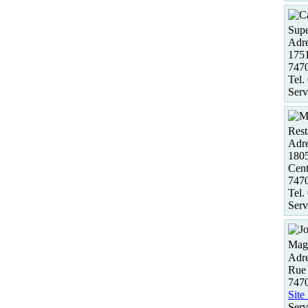
Supe
Adre
175
747
Tel.
Serv
Rest
Adre
180
Cent
747
Tel.
Serv
Maga
Adre
Rue 
747
Site
Serv