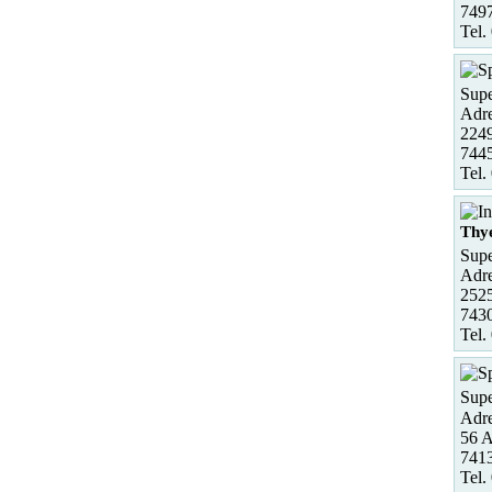
7497
Tel.
Supe
Adre
2249
7445
Tel.
Thy
Supe
Adre
2525
743
Tel.
Supe
Adre
56 A
7413
Tel.