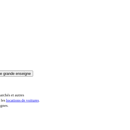
archés et autres
 les
locations de voitures
.
ignes.