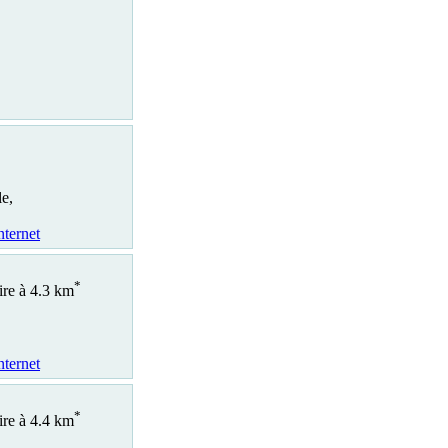
e,
nternet
*
ire à 4.3 km
nternet
*
ire à 4.4 km