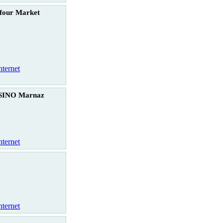
four Market
nternet
SINO Marnaz
nternet
nternet