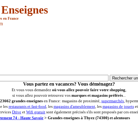
 Enseignes
es en France
om
Vous partez en vacances? Vous déménagez?
Et vous vous demandez
où vous allez pouvoir faire votre shopping
,
si vous allez pouvoir retrouvez vos
marques et magasins préférés
...
23662 grandes enseignes
en France: magasins de proximité,
supermarchés
, hyperm
ue les
restaurants et fast-food
, les
magasins d'ameublement
, les
magasins de jouets
et
ervices
Drive
et
Wifi gratuit
sont également précisés s'ils sont proposés par ces ense
tement 74 - Haute Savoie
>
Grandes enseignes à Thyez (74300) et alentours