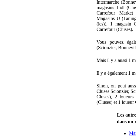
Intermarche (Bonnevi
magasins Lidl (Clus
Carrefour Market 
Magasins U (Taning
(les)), 1 magasin 
Carrefour (Cluses).
Vous pouvez égal
(Scionzier, Bonnevil
Mais il y a aussi 1 
Il y a également 1 m
Sinon, on peut aus
Cluses Scionzier, Sc
Cluses), 2 loueurs
(Cluses) et 1 loueur
Les autre
dans un 
Ma