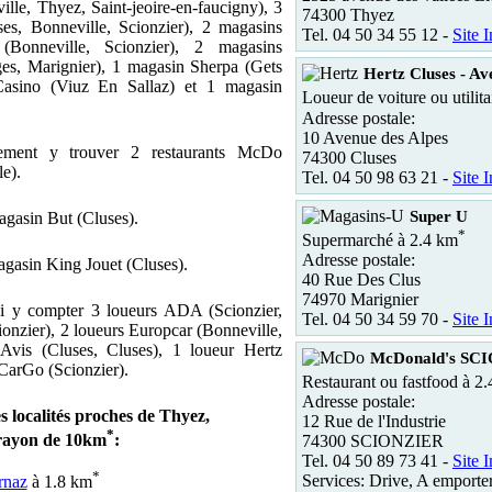
lle, Thyez, Saint-jeoire-en-faucigny), 3
74300 Thyez
es, Bonneville, Scionzier), 2 magasins
Tel. 04 50 34 55 12 -
Site I
(Bonneville, Scionzier), 2 magasins
es, Marignier), 1 magasin Sherpa (Gets
Hertz Cluses - Av
Casino (Viuz En Sallaz) et 1 magasin
Loueur de voiture ou utilita
Adresse postale:
10 Avenue des Alpes
ement y trouver 2 restaurants McDo
74300 Cluses
le).
Tel. 04 50 98 63 21 -
Site I
Super U
magasin But (Cluses).
*
Supermarché à 2.4 km
Adresse postale:
agasin King Jouet (Cluses).
40 Rue Des Clus
74970 Marignier
si y compter 3 loueurs ADA (Scionzier,
Tel. 04 50 34 59 70 -
Site I
ionzier), 2 loueurs Europcar (Bonneville,
 Avis (Cluses, Cluses), 1 loueur Hertz
McDonald's SC
 CarGo (Scionzier).
Restaurant ou fastfood à 2
Adresse postale:
s localités proches de Thyez,
12 Rue de l'Industrie
*
rayon de 10km
:
74300 SCIONZIER
Tel. 04 50 89 73 41 -
Site I
*
Services: Drive, A emporte
rnaz
à 1.8 km