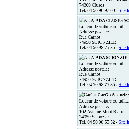
74300 Cluses
Tel. 04 50 90 97 00 -
Site I
ADA CLUSES S
Loueur de voiture ou utilita
Adresse postale:
Rue Carnot
74950 SCIONZIER
Tel. 04 50 98 75 85 -
Site I
ADA SCIONZIE
Loueur de voiture ou utilita
Adresse postale:
Rue Carnot
74950 SCIONZIER
Tel. 04 50 98 75 85 -
Site I
CarGo Scionzie
Loueur de voiture ou utilita
Adresse postale:
102 Avenue Mont Blanc
74950 Scionzier
Tel. 04 50 98 55 52 -
Site I