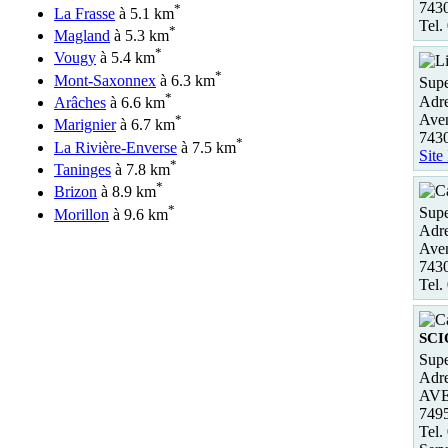
7430
*
La Frasse
à 5.1 km
Tel.
*
Magland
à 5.3 km
*
Vougy
à 5.4 km
*
Mont-Saxonnex
à 6.3 km
Supe
*
Adre
Arâches
à 6.6 km
Ave
*
Marignier
à 6.7 km
7430
*
La Rivière-Enverse
à 7.5 km
Site
*
Taninges
à 7.8 km
*
Brizon
à 8.9 km
*
Supe
Morillon
à 9.6 km
Adre
Ave
743
Tel.
SCI
Supe
Adre
AV
749
Tel.