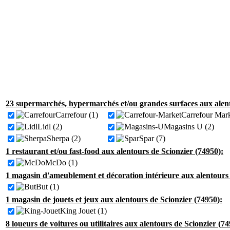
23 supermarchés, hypermarchés et/ou grandes surfaces aux alent
Carrefour (1)
Carrefour Mark
Lidl (2)
Magasins U (2)
Sherpa (2)
Spar (7)
1 restaurant et/ou fast-food aux alentours de Scionzier (74950):
McDo (1)
1 magasin d'ameublement et décoration intérieure aux alentours 
But (1)
1 magasin de jouets et jeux aux alentours de Scionzier (74950):
King Jouet (1)
8 loueurs de voitures ou utilitaires aux alentours de Scionzier (74