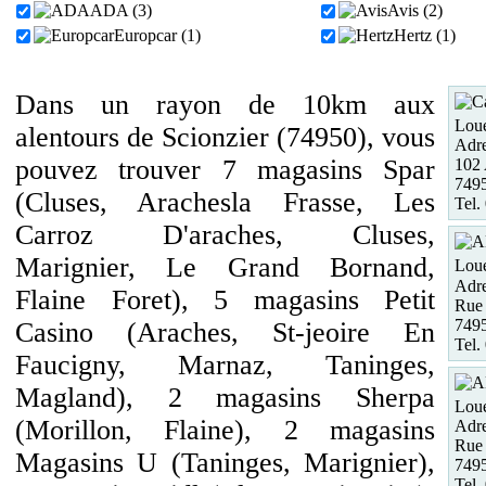
ADA (3)
Avis (2)
Europcar (1)
Hertz (1)
Dans un rayon de 10km aux
Loue
alentours de Scionzier (74950), vous
Adre
pouvez trouver 7 magasins Spar
102
7495
(Cluses, Arachesla Frasse, Les
Tel.
Carroz D'araches, Cluses,
Marignier, Le Grand Bornand,
Loue
Adre
Flaine Foret), 5 magasins Petit
Rue
749
Casino (Araches, St-jeoire En
Tel.
Faucigny, Marnaz, Taninges,
Magland), 2 magasins Sherpa
Loue
(Morillon, Flaine), 2 magasins
Adre
Rue
Magasins U (Taninges, Marignier),
749
Tel.