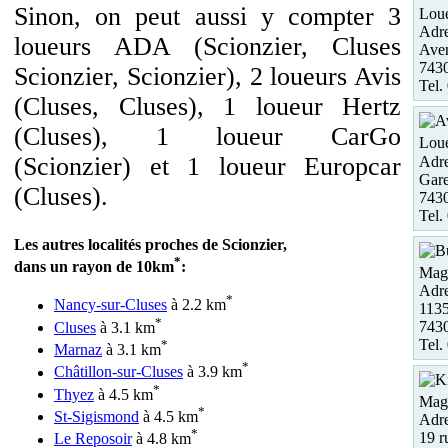
Sinon, on peut aussi y compter 3
Loue
Adre
loueurs ADA (Scionzier, Cluses
Aven
743
Scionzier, Scionzier), 2 loueurs Avis
Tel.
(Cluses, Cluses), 1 loueur Hertz
(Cluses), 1 loueur CarGo
Loue
(Scionzier) et 1 loueur Europcar
Adre
Gare
(Cluses).
7430
Tel.
Les autres localités proches de Scionzier,
*
dans un rayon de 10km
:
Maga
Adre
*
Nancy-sur-Cluses
à 2.2 km
113
*
7430
Cluses
à 3.1 km
Tel.
*
Marnaz
à 3.1 km
*
Châtillon-sur-Cluses
à 3.9 km
*
Thyez
à 4.5 km
Maga
*
St-Sigismond
à 4.5 km
Adre
*
19 r
Le Reposoir
à 4.8 km