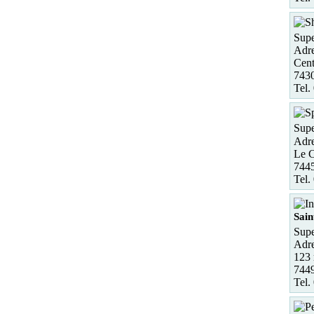
Supe
Adre
Cent
7430
Tel.
Supe
Adre
Le C
744
Tel.
Sain
Supe
Adre
123 
7449
Tel.