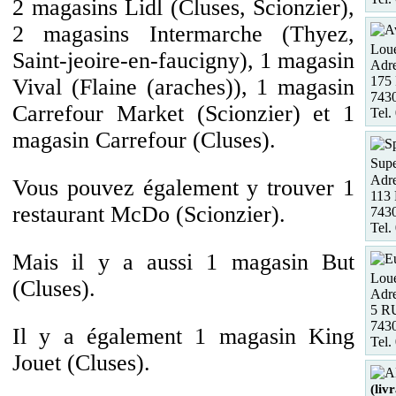
2 magasins Lidl (Cluses, Scionzier),
2 magasins Intermarche (Thyez,
Loue
Saint-jeoire-en-faucigny), 1 magasin
Adre
175 
Vival (Flaine (araches)), 1 magasin
7430
Carrefour Market (Scionzier) et 1
Tel.
magasin Carrefour (Cluses).
Supe
Adre
Vous pouvez également y trouver 1
113 
restaurant McDo (Scionzier).
7430
Tel.
Mais il y a aussi 1 magasin But
Loue
(Cluses).
Adre
5 R
743
Il y a également 1 magasin King
Tel.
Jouet (Cluses).
(liv