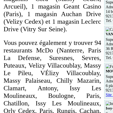
Supe
Arcueil), 1 magasin Geant Casino
Adre
14 b
(Paris), 1 magasin Auchan Drive
9213
(Velizy Cedex) et 1 magasin Leclerc
Tel.
Drive (Vitry Sur Seine).
VA
Supe
Vous pouvez également y trouver 94
Adre
36
restaurants McDo (Nanterre, Paris
921
La Defense, Suresnes, Sevres,
Tel.
Puteaux, Velizy Villacoublay, Massy
MO
Le Pileu, VÉlizy Villacoublay,
Supe
Massy Palaiseau, Chilly Mazarin,
Adre
6 pl
Clamart, Antony, Issy Les
921
Moulineaux, Boulogne, Paris,
Site
Chatillon, Issy Les Moulineaux,
Issy
Orly Cedex, Paris, Rungis, Cachan,