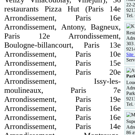
22-2
restaurants Pizza Hut (Paris 14e
921
Tel.
Arrondissement, Paris 16e
Arrondissement, Antony, Bagneux,
Rest
Paris 12e Arrondissement,
Adre
Boulogne-billancourt, Paris 13e
303 
9214
Arrondissement, Paris 10e
Site
Serv
Arrondissement, Paris 15e
Arrondissement, Paris 20e
Par
Arrondissement, Issy-les-
Loue
Adre
moulineaux, Paris 7e
Park
Arrondissement, Paris 19e
9213
Tel.
Arrondissement, Paris 16e
Arrondissement, Paris 16e
Supe
Arrondissement, Paris 14e
Adre
86 a