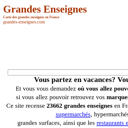
Grandes Enseignes
Carte des grandes enseignes en France
grandes-enseignes.com
Vous partez en vacances? V
Et vous vous demandez
où vous allez pouv
si vous allez pouvoir retrouvez vos
marques
Ce site recense
23662 grandes enseignes
en Fr
supermarchés
, hypermarchés
grandes surfaces, ainsi que les
restaurants e