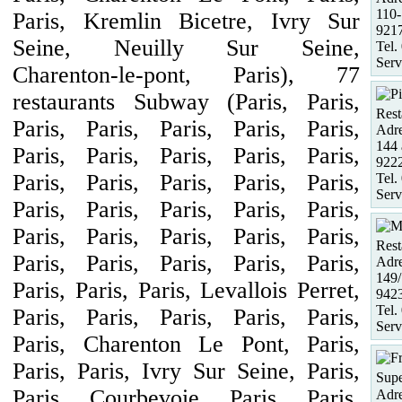
110-
Paris, Kremlin Bicetre, Ivry Sur
921
Seine, Neuilly Sur Seine,
Tel.
Serv
Charenton-le-pont, Paris), 77
restaurants Subway (Paris, Paris,
Rest
Paris, Paris, Paris, Paris, Paris,
Adre
144 
Paris, Paris, Paris, Paris, Paris,
922
Paris, Paris, Paris, Paris, Paris,
Tel.
Serv
Paris, Paris, Paris, Paris, Paris,
Paris, Paris, Paris, Paris, Paris,
Rest
Paris, Paris, Paris, Paris, Paris,
Adre
149/
Paris, Paris, Paris, Levallois Perret,
942
Tel.
Paris, Paris, Paris, Paris, Paris,
Serv
Paris, Charenton Le Pont, Paris,
Paris, Paris, Ivry Sur Seine, Paris,
Supe
Paris, Courbevoie, Paris, Paris,
Adre