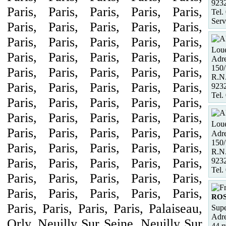
9232
Paris, Paris, Paris, Paris, Paris,
Tel.
Serv
Paris, Paris, Paris, Paris, Paris,
Paris, Paris, Paris, Paris, Paris,
Loue
Paris, Paris, Paris, Paris, Paris,
Adre
150/
Paris, Paris, Paris, Paris, Paris,
R.N
Paris, Paris, Paris, Paris, Paris,
923
Tel.
Paris, Paris, Paris, Paris, Paris,
Paris, Paris, Paris, Paris, Paris,
Loue
Paris, Paris, Paris, Paris, Paris,
Adre
150/
Paris, Paris, Paris, Paris, Paris,
R.N
Paris, Paris, Paris, Paris, Paris,
923
Tel.
Paris, Paris, Paris, Paris, Paris,
Paris, Paris, Paris, Paris, Paris,
RO
Paris, Paris, Paris, Paris, Palaiseau,
Supe
Adre
Orly, Neuilly Sur Seine, Neuilly Sur
44 r