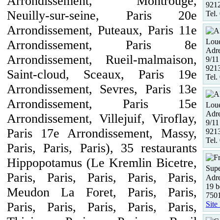
Arrondissement, Montrouge,
92
Neuilly-sur-seine, Paris 20e
Tel.
Arrondissement, Puteaux, Paris 11e
Loue
Arrondissement, Paris 8e
Adre
Arrondissement, Rueil-malmaison,
9/11
921
Saint-cloud, Sceaux, Paris 19e
Tel.
Arrondissement, Sevres, Paris 13e
Arrondissement, Paris 15e
Loue
Adre
Arrondissement, Villejuif, Viroflay,
9/11
Paris 17e Arrondissement, Massy,
921
Tel.
Paris, Paris, Paris), 35 restaurants
Hippopotamus (Le Kremlin Bicetre,
Supe
Paris, Paris, Paris, Paris, Paris,
Adre
19 b
Meudon La Foret, Paris, Paris,
750
Site
Paris, Paris, Paris, Paris, Paris,