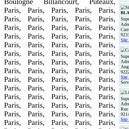
Boulogne Billancourt, Puteaux,
Paris, Paris, Paris, Paris, Paris,
BLA
Paris, Paris, Paris, Paris, Paris,
Supe
Adre
Paris, Paris, Paris, Paris, Paris,
Carr
Paris, Paris, Paris, Paris, Paris,
923
Site
Paris, Paris, Paris, Paris, Paris,
Paris, Paris, Paris, Paris, Paris,
Supe
Paris, Paris, Paris, Paris, Paris,
Adre
Angl
Paris, Paris, Paris, Paris, Paris,
922
Site
Paris, Paris, Paris, Paris, Paris,
Serv
Paris, Paris, Paris, Paris, Paris,
Paris, Paris, Paris, Paris, Paris,
Supe
Paris, Paris, Paris, Paris, Paris,
Adre
Rue 
Paris, Paris, Paris, Paris, Paris,
9214
Site
Paris, Paris, Paris, Paris, Paris,