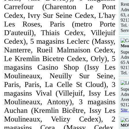
Rest
Carrefour (Charenton Le Pont
Adre
Cedex, Ivry Sur Seine Cedex, L'hay
63, 
9213
Les Roses, Paris (metro Porte
Tel.
Serv
D'auteuil), Thiais Cedex, Villejuif
Cedex), 5 magasins Leclerc (Massy,
Mou
Nanterre, Rueil Malmaison Cedex,
Supe
Le Kremlin Bicetre Cedex, Orly), 5
Adre
65 A
magasins Casino Shop (Issy Les
9213
Tel.
Moulineaux, Neuilly Sur Seine,
Paris, Paris, La Celle St Cloud), 3
Supe
magasins Vival (Villejuif, Issy Les
Adre
Ave
Moulineaux, Antony), 3 magasins
921
Auchan (Kremlin Bicêtre, Issy Les
Site
Moulineaux, Velizy Cedex), 2
MO
magasins Cora (Massy Cedex,