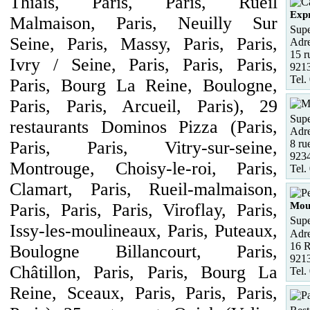
Thiais, Paris, Paris, Rueil
Expr
Malmaison, Paris, Neuilly Sur
Supe
Seine, Paris, Massy, Paris, Paris,
Adre
15 r
Ivry / Seine, Paris, Paris, Paris,
9213
Tel.
Paris, Bourg La Reine, Boulogne,
Paris, Paris, Arcueil, Paris), 29
Supe
restaurants Dominos Pizza (Paris,
Adre
Paris, Paris, Vitry-sur-seine,
8 ru
923
Montrouge, Choisy-le-roi, Paris,
Tel.
Clamart, Paris, Rueil-malmaison,
Paris, Paris, Paris, Viroflay, Paris,
Mou
Supe
Issy-les-moulineaux, Paris, Puteaux,
Adre
16 R
Boulogne Billancourt, Paris,
9213
Châtillon, Paris, Paris, Bourg La
Tel.
Reine, Sceaux, Paris, Paris, Paris,