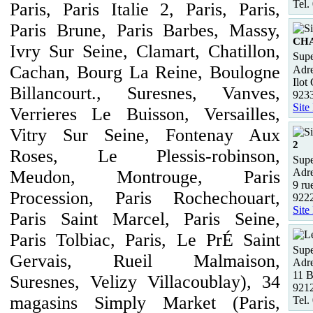
Tel.
Paris, Paris Italie 2, Paris, Paris,
Paris Brune, Paris Barbes, Massy,
CH
Ivry Sur Seine, Clamart, Chatillon,
Supe
Cachan, Bourg La Reine, Boulogne
Adre
Ilot
Billancourt., Suresnes, Vanves,
923
Site
Verrieres Le Buisson, Versailles,
Vitry Sur Seine, Fontenay Aux
2
Roses, Le Plessis-robinson,
Supe
Adre
Meudon, Montrouge, Paris
9 ru
Procession, Paris Rochechouart,
922
Site
Paris Saint Marcel, Paris Seine,
Paris Tolbiac, Paris, Le PrÉ Saint
Supe
Gervais, Rueil Malmaison,
Adre
11 
Suresnes, Velizy Villacoublay), 34
92
magasins Simply Market (Paris,
Tel.