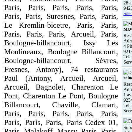
26 a
Paris, Paris, Paris, Paris, Paris,
942
Site
Paris, Paris, Suresnes, Paris, Paris,
Le Kremlin-bicetre, Paris, Paris,
MO
Paris, Paris, Paris, Arcueil, Paris,
Rest
Adre
Boulogne-billancourt, Issy Les
4 Pl
Moulineaux, Boulogne Billancourt,
921
Tel.
Boulogne-billancourt, Sèvres,
Serv
Fresnes, Antony), 74 restaurants
Paul (Antony, Arcueil, Arcueil,
rein
Rest
Arcueil, Bagnolet, Charenton Le
Adre
Pont, Charenton Le Pont, Boulogne
1 av
9234
Billancourt, Chaville, Clamart,
Tel.
Serv
Paris, Paris, Paris, Paris, Paris,
Paris, Paris, Paris, Paris Cedex 01,
Supe
Paris, Malakoff, Massy, Paris, Paris,