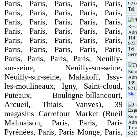
Paris, Paris, Paris, Paris, Paris,
923
Tel.
Paris, Paris, Paris, Paris, Paris,
Paris, Paris, Paris, Paris, Paris,
Rest
Paris, Paris, Paris, Paris, Paris,
Adre
114 
Paris, Paris, Paris, Paris, Paris,
923
Paris, Paris, Paris, Paris, Paris,
Tel.
Serv
Paris, Paris, Paris, Paris, Neuilly-
sur-seine, Neuilly-sur-seine,
Supe
Neuilly-sur-seine, Malakoff, Issy-
Adre
139 
les-moulineaux, Igny, Saint-cloud,
92
Puteaux, Boulogne-billancourt,
Site
Arcueil, Thiais, Vanves), 39
Exp
magasins Carrefour Market (Rueil
Supe
Malmaison, Paris, Paris, Paris
Adre
1 ru
Pyrénées, Paris, Paris Monge, Paris,
921