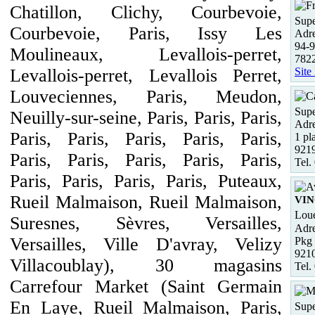
Chatillon, Clichy, Courbevoie,
Supe
Courbevoie, Paris, Issy Les
Adre
94-9
Moulineaux, Levallois-perret,
782
Site
Levallois-perret, Levallois Perret,
Louveciennes, Paris, Meudon,
Supe
Neuilly-sur-seine, Paris, Paris, Paris,
Adre
Paris, Paris, Paris, Paris, Paris,
1 pl
921
Paris, Paris, Paris, Paris, Paris,
Tel.
Paris, Paris, Paris, Paris, Puteaux,
Rueil Malmaison, Rueil Malmaison,
VIN
Loue
Suresnes, Sèvres, Versailles,
Adre
Versailles, Ville D'avray, Velizy
Pkg 
9210
Villacoublay), 30 magasins
Tel.
Carrefour Market (Saint Germain
En Laye, Rueil Malmaison, Paris,
Supe