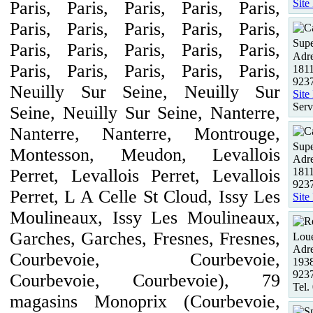
Site
Paris, Paris, Paris, Paris, Paris,
Paris, Paris, Paris, Paris, Paris,
Supe
Paris, Paris, Paris, Paris, Paris,
Adre
Paris, Paris, Paris, Paris, Paris,
1811
9237
Neuilly Sur Seine, Neuilly Sur
Site
Serv
Seine, Neuilly Sur Seine, Nanterre,
Nanterre, Nanterre, Montrouge,
Supe
Montesson, Meudon, Levallois
Adre
1811
Perret, Levallois Perret, Levallois
923
Perret, L A Celle St Cloud, Issy Les
Site
Moulineaux, Issy Les Moulineaux,
Garches, Garches, Fresnes, Fresnes,
Loue
Adre
Courbevoie, Courbevoie,
1938
923
Courbevoie, Courbevoie), 79
Tel.
magasins Monoprix (Courbevoie,