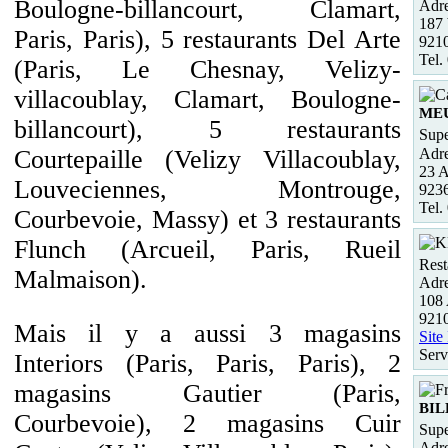
Boulogne-billancourt, Clamart,
Adre
187 
Paris, Paris), 5 restaurants Del Arte
92
Tel.
(Paris, Le Chesnay, Velizy-
villacoublay, Clamart, Boulogne-
ME
billancourt), 5 restaurants
Supe
Adre
Courtepaille (Velizy Villacoublay,
23 
Louveciennes, Montrouge,
923
Tel.
Courbevoie, Massy) et 3 restaurants
Flunch (Arcueil, Paris, Rueil
Rest
Malmaison).
Adre
108 
9210
Mais il y a aussi 3 magasins
Site
Serv
Interiors (Paris, Paris, Paris), 2
magasins Gautier (Paris,
BI
Courbevoie), 2 magasins Cuir
Supe
Adre