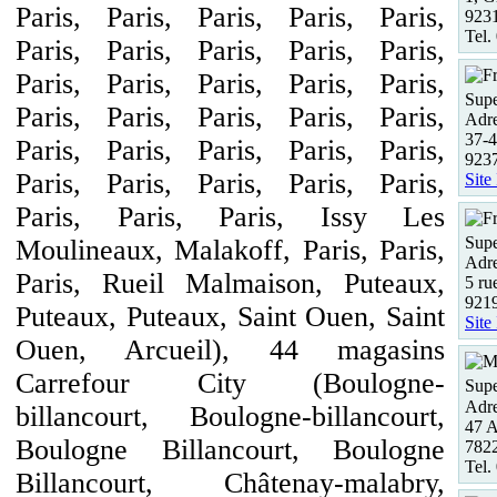
Paris, Paris, Paris, Paris, Paris,
923
Tel.
Paris, Paris, Paris, Paris, Paris,
Paris, Paris, Paris, Paris, Paris,
Supe
Paris, Paris, Paris, Paris, Paris,
Adre
37-4
Paris, Paris, Paris, Paris, Paris,
923
Paris, Paris, Paris, Paris, Paris,
Site
Paris, Paris, Paris, Issy Les
Supe
Moulineaux, Malakoff, Paris, Paris,
Adre
Paris, Rueil Malmaison, Puteaux,
5 ru
921
Puteaux, Puteaux, Saint Ouen, Saint
Site
Ouen, Arcueil), 44 magasins
Carrefour City (Boulogne-
Supe
Adre
billancourt, Boulogne-billancourt,
47 A
Boulogne Billancourt, Boulogne
7822
Tel.
Billancourt, Châtenay-malabry,