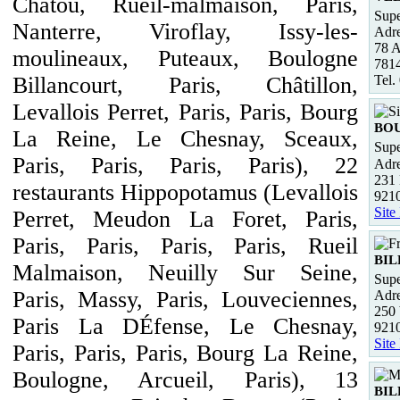
Chatou, Rueil-malmaison, Paris,
Supe
Nanterre, Viroflay, Issy-les-
Adre
78 
moulineaux, Puteaux, Boulogne
781
Billancourt, Paris, Châtillon,
Tel.
Levallois Perret, Paris, Paris, Bourg
BO
La Reine, Le Chesnay, Sceaux,
Supe
Paris, Paris, Paris, Paris), 22
Adre
231 
restaurants Hippopotamus (Levallois
921
Site
Perret, Meudon La Foret, Paris,
Paris, Paris, Paris, Paris, Rueil
BI
Malmaison, Neuilly Sur Seine,
Supe
Paris, Massy, Paris, Louveciennes,
Adre
250 
Paris La DÉfense, Le Chesnay,
92
Site
Paris, Paris, Paris, Bourg La Reine,
Boulogne, Arcueil, Paris), 13
BI