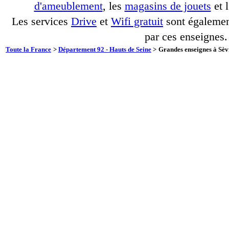
d'ameublement
, les
magasins de jouets
et 
Les services
Drive
et
Wifi gratuit
sont également
par ces enseignes.
Toute la France
>
Département 92 - Hauts de Seine
>
Grandes enseignes à Sèvr