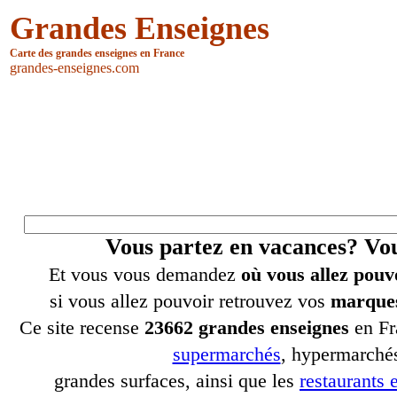
Grandes Enseignes
Carte des grandes enseignes en France
grandes-enseignes.com
Vous partez en vacances? V
Et vous vous demandez
où vous allez pouv
si vous allez pouvoir retrouvez vos
marques
Ce site recense
23662 grandes enseignes
en Fr
supermarchés
, hypermarchés
grandes surfaces, ainsi que les
restaurants e