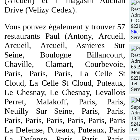
(Arcueil) et 1 magasin Auchan
Drive (Velizy Cedex).
Rest
Adre
C.C.
Vous pouvez également y trouver 57
922
Site
restaurants Paul (Antony, Arcueil,
Serv
Arcueil, Arcueil, Asnieres Sur
Seine, Boulogne Billancourt,
Rest
Adre
Chaville, Clamart, Courbevoie,
65 B
Paris, Paris, Paris, La Celle St
Mono
922
Cloud, La Celle St Cloud, Puteaux,
Tel.
Serv
Le Chesnay, Le Chesnay, Levallois
Perret, Malakoff, Paris, Paris,
Supe
Neuilly Sur Seine, Paris, Paris,
Adre
18 B
Paris, Paris, Paris, Paris, Paris, Paris
9242
La Defense, Puteaux, Puteaux, Paris
Tel.
La Defense, Paris, Paris, Paris,