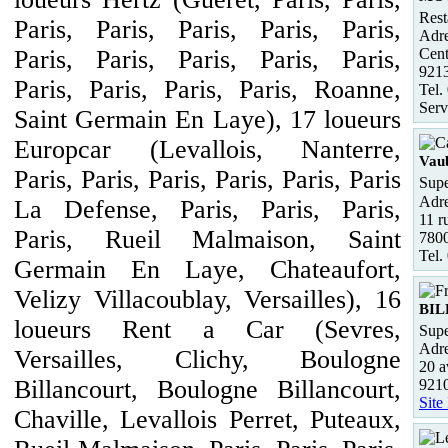
Rest
Paris, Paris, Paris, Paris, Paris,
Adre
Paris, Paris, Paris, Paris, Paris,
Cent
921
Paris, Paris, Paris, Paris, Roanne,
Tel.
Serv
Saint Germain En Laye), 17 loueurs
Europcar (Levallois, Nanterre,
Vau
Paris, Paris, Paris, Paris, Paris, Paris
Supe
Adre
La Defense, Paris, Paris, Paris,
11 r
Paris, Rueil Malmaison, Saint
7800
Tel.
Germain En Laye, Chateaufort,
Velizy Villacoublay, Versailles), 16
BI
loueurs Rent a Car (Sevres,
Supe
Adre
Versailles, Clichy, Boulogne
20 a
Billancourt, Boulogne Billancourt,
92
Site
Chaville, Levallois Perret, Puteaux,