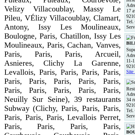
Adre
Velizy Villacoublay, Massy Le
17 a
Pileu, VÉlizy Villacoublay, Clamart,
92
Tel.
Antony, Issy Les Moulineaux,
Serv
Boulogne, Paris, Chatillon, Issy Les
Moulineaux, Paris, Cachan, Vanves,
BI
Supe
Paris, Paris, Paris, Arcueil,
Adre
11-1
Asnieres, Clichy La Garenne,
92
Levallois, Paris, Paris, Paris, Paris,
Site
Paris, Paris, Paris, Paris, Paris,
Paris, Paris, Paris, Paris, Paris,
Rest
Adre
Neuilly Sur Seine), 39 restaurants
34 r
9210
Subway (Clichy, Paris, Paris, Paris,
Tel.
Paris, Paris, Paris, Levallois Perret,
Serv
Paris, Paris, Paris, Paris,
BO