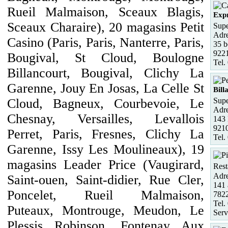
Rueil Malmaison, Sceaux Blagis,
Expr
Sceaux Charaire), 20 magasins Petit
Supe
Adre
Casino (Paris, Paris, Nanterre, Paris,
35 b
9221
Bougival, St Cloud, Boulogne
Tel.
Billancourt, Bougival, Clichy La
Garenne, Jouy En Josas, La Celle St
Bill
Cloud, Bagneux, Courbevoie, Le
Supe
Adre
Chesnay, Versailles, Levallois
143 
9210
Perret, Paris, Fresnes, Clichy La
Tel.
Garenne, Issy Les Moulineaux), 19
magasins Leader Price (Vaugirard,
Rest
Adre
Saint-ouen, Saint-didier, Rue Cler,
141 
Poncelet, Rueil Malmaison,
782
Tel.
Puteaux, Montrouge, Meudon, Le
Serv
Plessis Robinson, Fontenay Aux