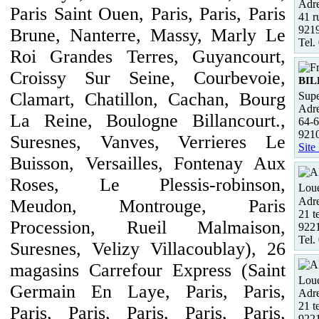
Adre
Paris Saint Ouen, Paris, Paris, Paris
41 r
921
Brune, Nanterre, Massy, Marly Le
Tel.
Roi Grandes Terres, Guyancourt,
Croissy Sur Seine, Courbevoie,
BI
Clamart, Chatillon, Cachan, Bourg
Supe
Adre
La Reine, Boulogne Billancourt.,
64-6
92
Suresnes, Vanves, Verrieres Le
Site
Buisson, Versailles, Fontenay Aux
Roses, Le Plessis-robinson,
Loue
Adre
Meudon, Montrouge, Paris
21 t
Procession, Rueil Malmaison,
922
Tel.
Suresnes, Velizy Villacoublay), 26
magasins Carrefour Express (Saint
Loue
Germain En Laye, Paris, Paris,
Adre
21 t
Paris, Paris, Paris, Paris, Paris,
922