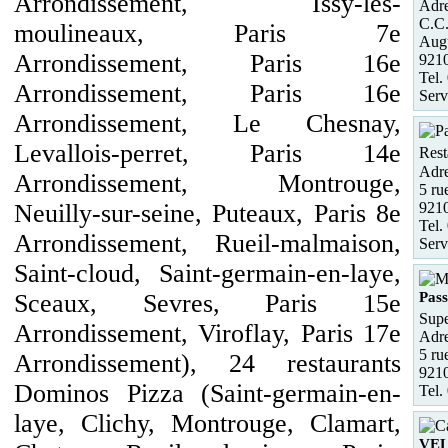
Arrondissement, Issy-les-
Adre
C.C.
moulineaux, Paris 7e
Augu
Arrondissement, Paris 16e
92
Tel.
Arrondissement, Paris 16e
Serv
Arrondissement, Le Chesnay,
Levallois-perret, Paris 14e
Rest
Adre
Arrondissement, Montrouge,
5 ru
92
Neuilly-sur-seine, Puteaux, Paris 8e
Tel.
Arrondissement, Rueil-malmaison,
Serv
Saint-cloud, Saint-germain-en-laye,
Pass
Sceaux, Sevres, Paris 15e
Supe
Arrondissement, Viroflay, Paris 17e
Adre
5 ru
Arrondissement), 24 restaurants
92
Dominos Pizza (Saint-germain-en-
Tel.
laye, Clichy, Montrouge, Clamart,
VE