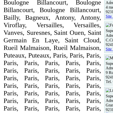
Boulogne Billancourt, Boulogne
Adre
4 ru
Billancourt, Boulogne Billancourt,
923
Bailly, Bagneux, Antony, Antony,
Site
Viroflay, Versailles, Versailles,
Supe
Vanves, Suresnes, Saint Ouen, Saint
Adre
Germain En Laye, Saint Cloud,
C.Ci
924
Rueil Malmaison, Rueil Malmaison,
Site
Puteaux, Puteaux, Paris, Paris, Paris,
Paris, Paris, Paris, Paris, Paris,
Supe
Adre
Paris, Paris, Paris, Paris, Paris,
9 Ru
Paris, Paris, Paris, Paris, Paris,
9241
Tel.
Paris, Paris, Paris, Paris, Paris,
Paris, Paris, Paris, Paris, Paris,
Supe
Paris, Paris, Paris, Paris, Paris,
Adre
Gra
Paris, Paris, Paris, Paris, Paris,
9231