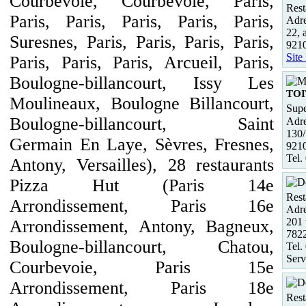
Courbevoie, Courbevoie, Paris,
Rest
Paris, Paris, Paris, Paris, Paris,
Adre
22, 
Suresnes, Paris, Paris, Paris, Paris,
921
Site
Paris, Paris, Paris, Arcueil, Paris,
Boulogne-billancourt, Issy Les
TOI
Moulineaux, Boulogne Billancourt,
Supe
Boulogne-billancourt, Saint
Adre
130/
Germain En Laye, Sèvres, Fresnes,
92
Tel.
Antony, Versailles), 28 restaurants
Pizza Hut (Paris 14e
Rest
Arrondissement, Paris 16e
Adre
201 
Arrondissement, Antony, Bagneux,
7822
Boulogne-billancourt, Chatou,
Tel.
Serv
Courbevoie, Paris 15e
Arrondissement, Paris 18e
Rest