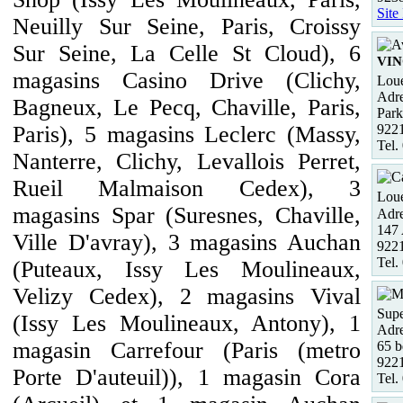
Site
Neuilly Sur Seine, Paris, Croissy
Sur Seine, La Celle St Cloud), 6
VIN
magasins Casino Drive (Clichy,
Loue
Adre
Bagneux, Le Pecq, Chaville, Paris,
Park
Paris), 5 magasins Leclerc (Massy,
9221
Tel.
Nanterre, Clichy, Levallois Perret,
Rueil Malmaison Cedex), 3
Loue
magasins Spar (Suresnes, Chaville,
Adre
147 
Ville D'avray), 3 magasins Auchan
9221
Tel.
(Puteaux, Issy Les Moulineaux,
Velizy Cedex), 2 magasins Vival
Supe
(Issy Les Moulineaux, Antony), 1
Adre
magasin Carrefour (Paris (metro
65 b
922
Porte D'auteuil)), 1 magasin Cora
Tel.