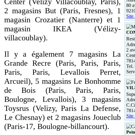
Center (Velizy Villacoublay, Paris),
80 a
2 magasins But (Paris, Fresnes), 1
92
Site
magasin Crozatier (Nanterre) et 1
magasin IKEA (Vélizy-
COM
villacoublay).
Rest
Adre
2 av
Il y a également 7 magasins La
Cent
781
Grande Recre (Paris, Paris, Paris,
Tel.
Paris, Paris, Levallois Perret,
Serv
Arcueil), 5 magasins Le Bonhomme
VI
de Bois (Paris, Paris, Paris,
Supe
Boulogne, Levallois), 3 magasins
Adre
C.Ci
Toysrus (Velizy, Paris La Defense,
781
Le Chesnay) et 2 magasins Joueclub
Site
(Paris-17, Boulogne-billancourt).
Poin