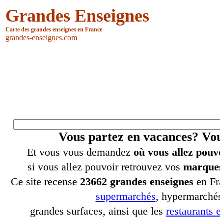
Grandes Enseignes
Carte des grandes enseignes en France
grandes-enseignes.com
Vous partez en vacances? V
Et vous vous demandez
où vous allez pouv
si vous allez pouvoir retrouvez vos
marques
Ce site recense
23662 grandes enseignes
en Fr
supermarchés
, hypermarchés
grandes surfaces, ainsi que les
restaurants e