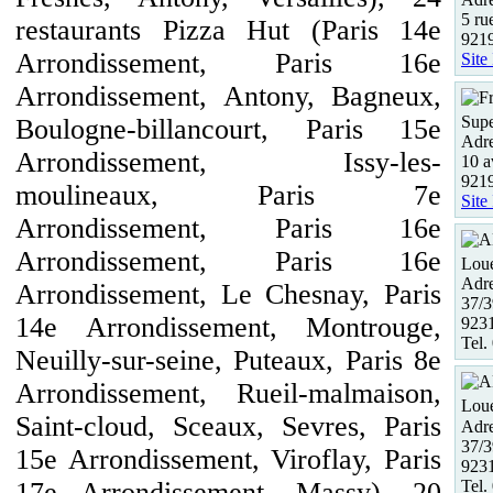
5 ru
restaurants Pizza Hut (Paris 14e
921
Arrondissement, Paris 16e
Site
Arrondissement, Antony, Bagneux,
Supe
Boulogne-billancourt, Paris 15e
Adre
Arrondissement, Issy-les-
10 a
921
moulineaux, Paris 7e
Site
Arrondissement, Paris 16e
Arrondissement, Paris 16e
Loue
Adre
Arrondissement, Le Chesnay, Paris
37/
14e Arrondissement, Montrouge,
923
Tel.
Neuilly-sur-seine, Puteaux, Paris 8e
Arrondissement, Rueil-malmaison,
Loue
Saint-cloud, Sceaux, Sevres, Paris
Adre
37/
15e Arrondissement, Viroflay, Paris
923
Tel.
17e Arrondissement, Massy), 20