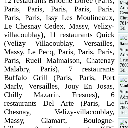
12 restaurants Brioche Doree (Paris,
Maga
Paris, Paris, Paris, Paris, Paris,
Adre
Cen
Paris, Paris, Issy Les Moulineaux,
Citr
7814
Le Chesnay Cedex, Massy, Velizy-
Tel.
villacoublay), 11 restaurants Quick
(Velizy Villacoublay, Versailles,
Sarr
Supe
Massy, Le Pecq, Paris, Paris, Paris,
Adre
Paris, Rueil Malmaison, Chatenay
1 ru
7800
Malabry, Paris), 7 restaurants
Tel.
Buffalo Grill (Paris, Paris, Port
Marly, Versailles, Jouy En Josas,
Vau
Supe
Chilly Mazarin, Fresnes), 6
Adre
restaurants Del Arte (Paris, Le
11 r
7800
Chesnay, Velizy-villacoublay,
Tel.
Massy, Clamart, Boulogne-
VIN