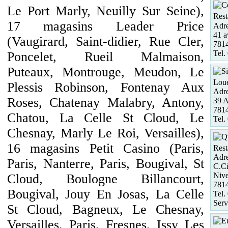
Le Port Marly, Neuilly Sur Seine),
Rest
17 magasins Leader Price
Adre
41 a
(Vaugirard, Saint-didier, Rue Cler,
781
Tel.
Poncelet, Rueil Malmaison,
Puteaux, Montrouge, Meudon, Le
Loue
Plessis Robinson, Fontenay Aux
Adre
Roses, Chatenay Malabry, Antony,
39 A
7814
Chatou, La Celle St Cloud, Le
Tel.
Chesnay, Marly Le Roi, Versailles),
16 magasins Petit Casino (Paris,
Rest
Adre
Paris, Nanterre, Paris, Bougival, St
C.Ci
Nive
Cloud, Boulogne Billancourt,
781
Bougival, Jouy En Josas, La Celle
Tel.
Serv
St Cloud, Bagneux, Le Chesnay,
Versailles, Paris, Fresnes, Issy Les