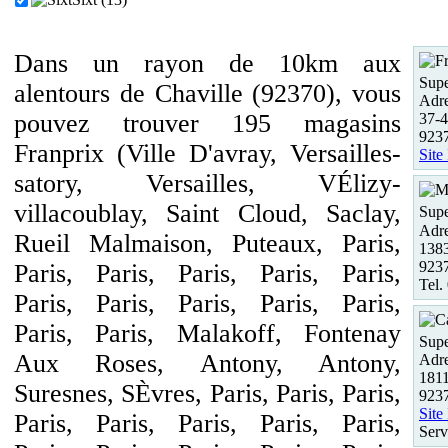
Dans un rayon de 10km aux
Supe
alentours de Chaville (92370), vous
Adre
pouvez trouver 195 magasins
37-4
923
Franprix (Ville D'avray, Versailles-
Site
satory, Versailles, VÉlizy-
villacoublay, Saint Cloud, Saclay,
Supe
Adre
Rueil Malmaison, Puteaux, Paris,
1383
923
Paris, Paris, Paris, Paris, Paris,
Tel.
Paris, Paris, Paris, Paris, Paris,
Paris, Paris, Malakoff, Fontenay
Supe
Aux Roses, Antony, Antony,
Adre
1811
Suresnes, SÈvres, Paris, Paris, Paris,
9237
Site
Paris, Paris, Paris, Paris, Paris,
Serv