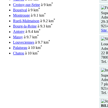
*
Croissy-sur-Seine
à 9 km
*
Bougival
à 9 km
Supe
*
Montrouge
à 9.1 km
Adre
*
Rueil-Malmaison
à 9.2 km
29-3
*
921
Bourg-la-Reine
à 9.3 km
Site
*
Antony
à 9.4 km
*
Massy
à 9.7 km
*
Louveciennes
à 9.7 km
Loue
*
Palaiseau
à 10 km
Adre
*
22 R
Chatou
à 10 km
7800
Tel.
Supe
Adre
7 pl
9214
Tel.
BI