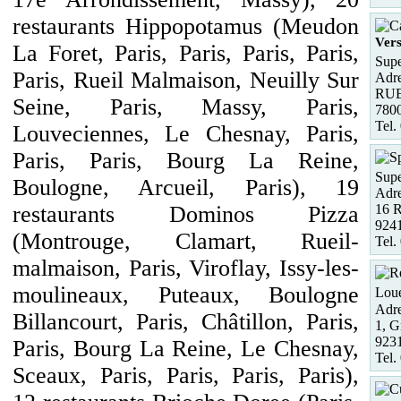
restaurants Hippopotamus (Meudon
Vers
La Foret, Paris, Paris, Paris, Paris,
Supe
Paris, Rueil Malmaison, Neuilly Sur
Adre
RUE
Seine, Paris, Massy, Paris,
780
Tel.
Louveciennes, Le Chesnay, Paris,
Paris, Paris, Bourg La Reine,
Supe
Boulogne, Arcueil, Paris), 19
Adre
restaurants Dominos Pizza
16 
9241
(Montrouge, Clamart, Rueil-
Tel.
malmaison, Paris, Viroflay, Issy-les-
moulineaux, Puteaux, Boulogne
Loue
Adre
Billancourt, Paris, Châtillon, Paris,
1, G
923
Paris, Bourg La Reine, Le Chesnay,
Tel.
Sceaux, Paris, Paris, Paris, Paris),