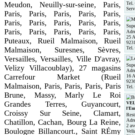
Meudon, Neuilly-sur-seine, Paris,
Tel.
Serv
Paris, Paris, Paris, Paris, Paris,
Paris, Paris, Paris, Paris, Paris,
Supe
Paris, Paris, Paris, Paris, Paris,
Adre
25 A
Puteaux, Rueil Malmaison, Rueil
923
Tel.
Malmaison, Suresnes, Sèvres,
Versailles, Versailles, Ville D'avray,
Supe
Velizy Villacoublay), 27 magasins
Adre
Carrefour Market (Rueil
16 A
923
Malmaison, Paris, Paris, Paris, Paris
Tel.
Brune, Massy, Marly Le Roi
Grandes Terres, Guyancourt,
VEL
l'Eu
Croissy Sur Seine, Clamart,
Rest
Adre
Chatillon, Cachan, Bourg La Reine,
2 av
Boulogne Billancourt., Saint RÉmy
Veli