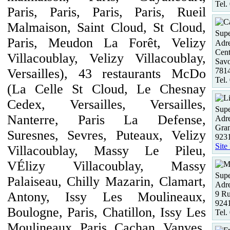
Tel.
Paris, Paris, Paris, Paris, Rueil
Malmaison, Saint Cloud, St Cloud,
Supe
Paris, Meudon La Forêt, Velizy
Adre
Cent
Villacoublay, Velizy Villacoublay,
Savo
7814
Versailles), 43 restaurants McDo
Tel.
(La Celle St Cloud, Le Chesnay
Cedex, Versailles, Versailles,
Supe
Nanterre, Paris La Defense,
Adre
Gra
Suresnes, Sevres, Puteaux, Velizy
9231
Site
Villacoublay, Massy Le Pileu,
VÉlizy Villacoublay, Massy
Supe
Palaiseau, Chilly Mazarin, Clamart,
Adre
Antony, Issy Les Moulineaux,
9 Ru
9241
Boulogne, Paris, Chatillon, Issy Les
Tel.
Moulineaux, Paris, Cachan, Vanves,