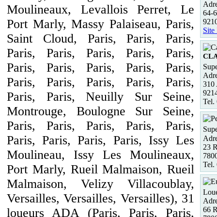
Adre
Moulineaux, Levallois Perret, Le
64-6
Port Marly, Massy Palaiseau, Paris,
92
Site
Saint Cloud, Paris, Paris, Paris,
Paris, Paris, Paris, Paris, Paris,
CL
Paris, Paris, Paris, Paris, Paris,
Supe
Adre
Paris, Paris, Paris, Paris, Paris,
310
921
Paris, Paris, Neuilly Sur Seine,
Tel.
Montrouge, Boulogne Sur Seine,
Paris, Paris, Paris, Paris, Paris,
Supe
Paris, Paris, Paris, Paris, Issy Les
Adre
23 R
Moulineau, Issy Les Moulineaux,
7800
Tel.
Port Marly, Rueil Malmaison, Rueil
Malmaison, Velizy Villacoublay,
Loue
Versailles, Versailles, Versailles), 31
Adre
66 
loueurs ADA (Paris, Paris, Paris,