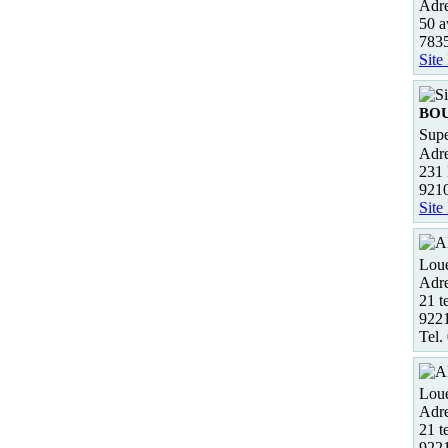
Adre
50 a
783
Site
BO
Supe
Adre
231 
921
Site
Loue
Adre
21 t
922
Tel.
Loue
Adre
21 t
922