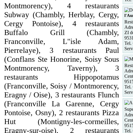
Montmorency), 4 restaurants
Subway (Chambly, Herblay, Cergy,
l'A
Rest
Cergy Pontoise), 4 restaurants
Adre
Buffalo Grill (Chambly,
ZI d
953
Franconville, L''isle Adam,
Tel.
Serv
Pierrelaye), 3 restaurants Paul
(Conflans Ste Honorine, Soisy Sous
Rest
Montmorency, Taverny), 3
Adre
restaurants Hippopotamus
Cent
951
(Franconville, Soisy / Montmorency,
Tel.
Serv
Eragny / Oise), 3 restaurants Flunch
(Franconville La Garenne, Cergy
Supe
Pontoise, Osny), 2 restaurants Pizza
Adre
Hut (Montigny-les-cormeilles,
Cent
951
Eragny-sur-oise), 2 restaurants
Tel.