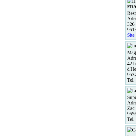
FR
Rest
Adre
326 
951
Site
Maga
Adre
42 b
d'He
953
Tel.
Supe
Adre
Zac 
955
Tel.