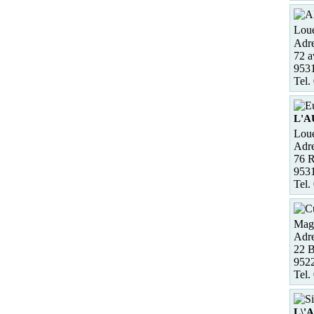
Loue
Adre
72 a
953
Tel.
L'
Loue
Adre
76 
953
Tel.
Maga
Adre
22 
952
Tel.
L\'