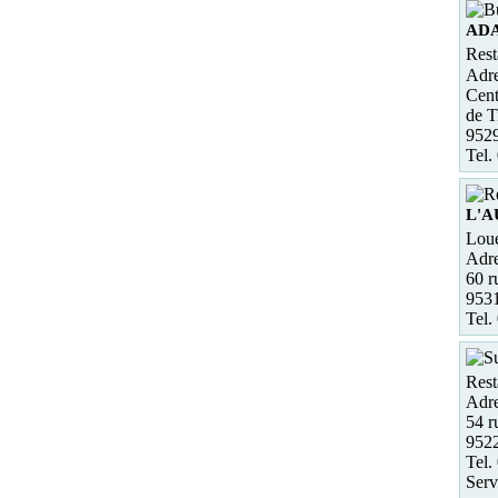
AD
Rest
Adre
Cent
de Ti
952
Tel.
L'
Loue
Adre
60 r
953
Tel.
Rest
Adre
54 r
952
Tel.
Serv