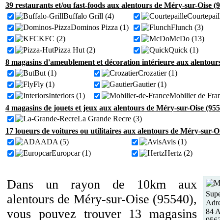
39 restaurants et/ou fast-foods aux alentours de Méry-sur-Oise (
Buffalo Grill (4)
Courtepail
Dominos Pizza (1)
Flunch (3)
KFC (2)
McDo (13)
Pizza Hut (2)
Quick (1)
8 magasins d'ameublement et décoration intérieure aux alentour
But (1)
Crozatier (1)
Fly (1)
Gautier (1)
Interiors (1)
Mobilier de Fra
4 magasins de jouets et jeux aux alentours de Méry-sur-Oise (955
La Grande Recre (3)
17 loueurs de voitures ou utilitaires aux alentours de Méry-sur-O
ADA (5)
Avis (1)
Europcar (1)
Hertz (2)
Dans un rayon de 10km aux
Supe
alentours de Méry-sur-Oise (95540),
Adre
vous pouvez trouver 13 magasins
84 A