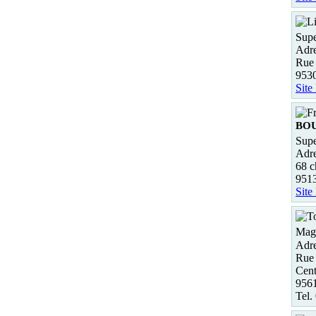
Supe
Adre
Rue 
9530
Site
BO
Supe
Adre
68 c
951
Site
Maga
Adre
Rue
Cent
956
Tel.