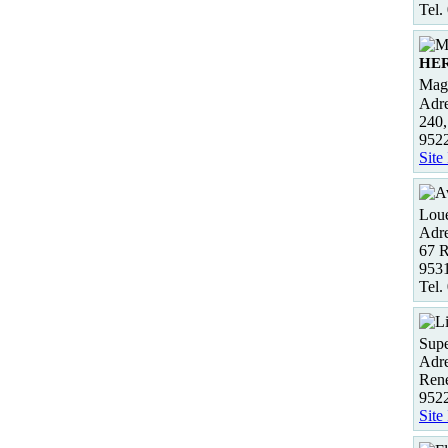
Tel.
HE
Maga
Adre
240
952
Site
Loue
Adre
67 R
953
Tel.
Supe
Adre
Ren
952
Site