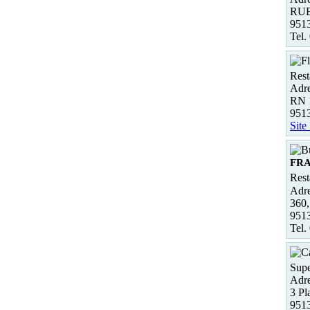
RU
951
Tel.
Rest
Adre
RN 
951
Site
FR
Rest
Adre
360,
951
Tel.
Supe
Adre
3 Pl
9513