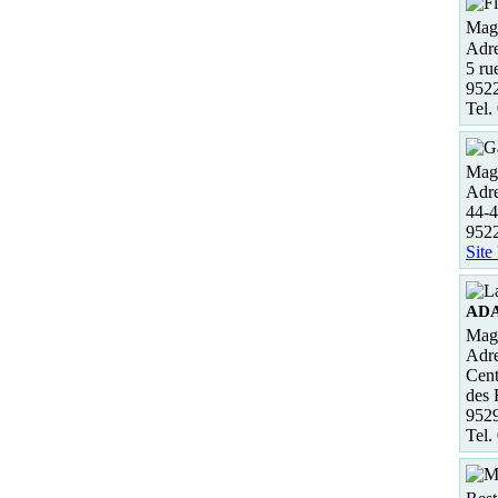
Maga
Adre
5 ru
952
Tel.
Maga
Adre
44-4
952
Site
AD
Maga
Adre
Cent
des
952
Tel.