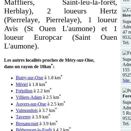
Maffliers, Saint-leu-la-forêt,
Herblay), 2 loueurs Hertz
fôre
(Pierrelaye, Pierrelaye), 1 loueur
Supe
Adre
Avis (St Ouen L'aumone) et 1
47 r
loueur Europcar (Saint Ouen
9532
Tel.
L'aumone).
Supe
Les autres localités proches de Méry-sur-Oise,
Adre
*
dans un rayon de 10km
:
155 
95
*
Butry-sur-Oise
à 1.8 km
Site
*
Mériel
à 1.8 km
*
Frépillon
à 2.2 km
Fore
*
Villiers-Adam
à 2.5 km
Supe
*
Auvers-sur-Oise
à 2.5 km
Adre
*
Valmondois
à 3.7 km
5 Ru
*
Taverny
à 3.9 km
9532
*
Tel.
Bessancourt
à 3.9 km
*
Béthemont-la-Forêt
à 4.2 km