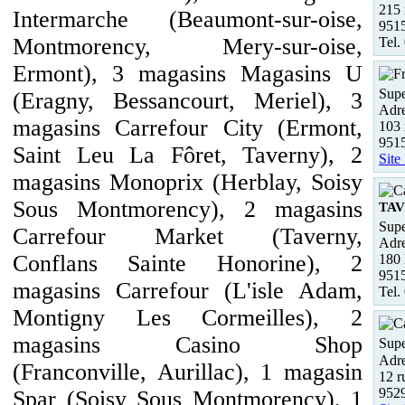
215 
Intermarche (Beaumont-sur-oise,
951
Montmorency, Mery-sur-oise,
Tel.
Ermont), 3 magasins Magasins U
Supe
(Eragny, Bessancourt, Meriel), 3
Adre
magasins Carrefour City (Ermont,
103
951
Saint Leu La Fôret, Taverny), 2
Site
magasins Monoprix (Herblay, Soisy
Sous Montmorency), 2 magasins
TA
Supe
Carrefour Market (Taverny,
Adre
Conflans Sainte Honorine), 2
180
951
magasins Carrefour (L'isle Adam,
Tel.
Montigny Les Cormeilles), 2
magasins Casino Shop
Supe
Adre
(Franconville, Aurillac), 1 magasin
12 r
952
Spar (Soisy Sous Montmorency), 1