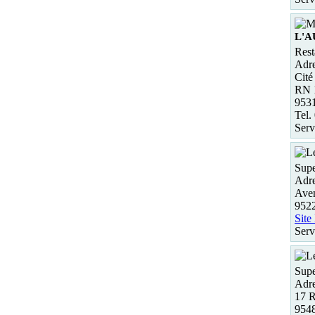
L'
Rest
Adre
Cité
RN 
953
Tel.
Serv
Supe
Adre
Aven
952
Site
Serv
Supe
Adre
17 
954