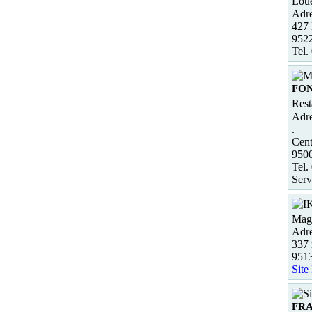
Loue
Adre
427 
952
Tel.
FON
Rest
Adre
.
Cent
950
Tel.
Serv
Maga
Adre
337 
9513
Site
FR