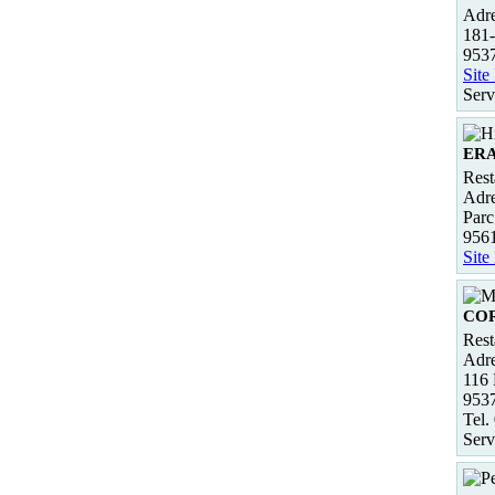
Adre
181-
9537
Site
Serv
ER
Rest
Adre
Parc
956
Site
CO
Rest
Adre
116 
953
Tel.
Serv