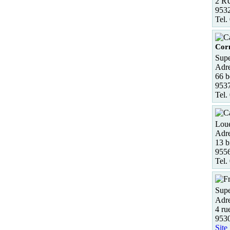
2 R
9532
Tel.
Corm
Supe
Adre
66 b
953
Tel.
Loue
Adre
13 
9556
Tel.
Supe
Adre
4 ru
953
Site