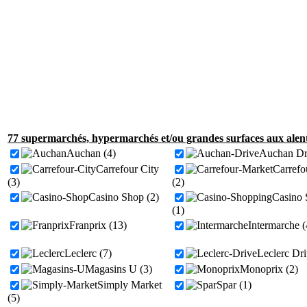
77 supermarchés, hypermarchés et/ou grandes surfaces aux alen
Auchan (4)
Auchan Dri
Carrefour City
Carrefo
(3)
(2)
Casino Shop (2)
Casino 
(1)
Franprix (13)
Intermarche (
Leclerc (7)
Leclerc Dri
Magasins U (3)
Monoprix (2)
Simply Market
Spar (1)
(5)