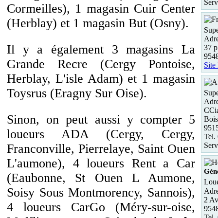
Serv
Cormeilles), 1 magasin Cuir Center
(Herblay) et 1 magasin But (Osny).
Supe
Adre
Il y a également 3 magasins La
37 p
954
Grande Recre (Cergy Pontoise,
Site
Herblay, L'isle Adam) et 1 magasin
Toysrus (Eragny Sur Oise).
Supe
Adre
CCia
Sinon, on peut aussi y compter 5
Bois
951
loueurs ADA (Cergy, Cergy,
Tel.
Serv
Franconville, Pierrelaye, Saint Ouen
L'aumone), 4 loueurs Rent a Car
Géné
(Eaubonne, St Ouen L Aumone,
Loue
Soisy Sous Montmorency, Sannois),
Adre
2 Av
4 loueurs CarGo (Méry-sur-oise,
9548
Tel.