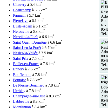
*
Chauvry
à 5.4 km
PI
*
Beauchamp
à 5.6 km
Rest
*
Parmain
à 5.7 km
Adre
*
Rout
Pierrelaye
à 6.1 km
RN 
*
L'Isle-Adam
à 6.1 km
954
*
Hérouville
à 6.3 km
Tel.
*
Nerville-la-Forêt
à 6.6 km
*
Saint-Ouen-l'Aumône
à 6.6 km
*
Rest
Saint-Leu-la-Forêt
à 6.7 km
Adre
*
Nesles-la-Vallée
à 7.5 km
80 r
*
Saint-Prix
à 7.5 km
954
*
Baillet-en-France
à 7.6 km
Tel.
*
Serv
Ennery
à 7.6 km
*
Bouffémont
à 7.8 km
*
Pontoise
à 7.8 km
frig
*
Le Plessis-Bouchard
à 7.8 km
Loue
*
Herblay
à 7.8 km
Adre
*
2 Av
Champagne-sur-Oise
à 8.3 km
9548
*
Labbeville
à 8.3 km
Tel.
*
Montlignon
à 8.4 km