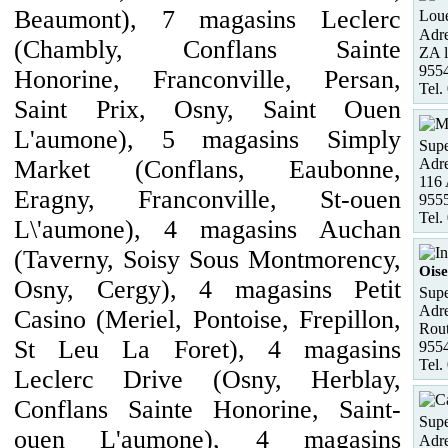
Beaumont), 7 magasins Leclerc
Loue
Adre
(Chambly, Conflans Sainte
ZA l
9554
Honorine, Franconville, Persan,
Tel.
Saint Prix, Osny, Saint Ouen
L'aumone), 5 magasins Simply
Supe
Adre
Market (Conflans, Eaubonne,
116
Eragny, Franconville, St-ouen
9555
Tel.
L\'aumone), 4 magasins Auchan
(Taverny, Soisy Sous Montmorency,
Oise
Osny, Cergy), 4 magasins Petit
Supe
Adre
Casino (Meriel, Pontoise, Frepillon,
Rout
St Leu La Foret), 4 magasins
9554
Tel.
Leclerc Drive (Osny, Herblay,
Conflans Sainte Honorine, Saint-
Supe
ouen L'aumone), 4 magasins
Adre