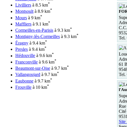
*
Livilliers
à 8.5 km
*
Montsoult
à 8.9 km
FO
*
Supe
Mours
à 9 km
Adre
*
Maffliers
à 9.1 km
C.C.
*
Cormeilles-en-Parisis
à 9.3 km
953
*
Montigny-lès-Cormeilles
à 9.3 km
Tel.
*
Éragny
à 9.4 km
*
Presles
à 9.4 km
Loue
*
Hédouville
à 9.6 km
Adre
*
Franconville
à 9.6 km
61 B
*
Beaumont-sur-Oise
à 9.7 km
954
*
Tel.
Vallangoujard
à 9.7 km
*
Eaubonne
à 9.7 km
*
Frouville
à 10 km
l'A
Supe
Adre
Rue 
Cité
953
Site
Serv