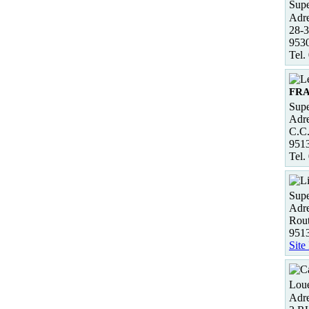
Supe
Adre
28-3
9530
Tel.
FR
Supe
Adre
C.C
951
Tel.
Supe
Adre
Rou
9513
Site
Loue
Adre