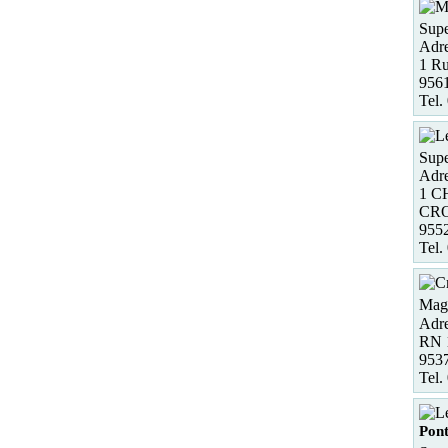
Supe
Adre
1 R
956
Tel.
Supe
Adre
1 C
CRO
955
Tel.
Maga
Adre
RN 
953
Tel.
Pont