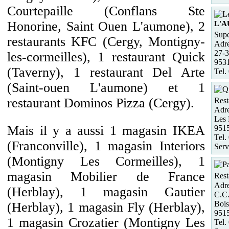
Courtepaille (Conflans Ste
Honorine, Saint Ouen L'aumone), 2
L'
Supe
restaurants KFC (Cergy, Montigny-
Adre
27-
les-cormeilles), 1 restaurant Quick
953
(Taverny), 1 restaurant Del Arte
Tel.
(Saint-ouen L'aumone) et 1
restaurant Dominos Pizza (Cergy).
Rest
Adre
Les 
Mais il y a aussi 1 magasin IKEA
951
Tel.
(Franconville), 1 magasin Interiors
Serv
(Montigny Les Cormeilles), 1
magasin Mobilier de France
Rest
Adre
(Herblay), 1 magasin Gautier
C.C.
Bois
(Herblay), 1 magasin Fly (Herblay),
951
1 magasin Crozatier (Montigny Les
Tel.