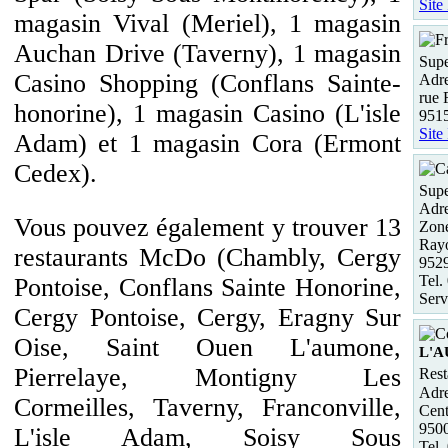
Site
magasin Vival (Meriel), 1 magasin
Auchan Drive (Taverny), 1 magasin
Supe
Casino Shopping (Conflans Sainte-
Adre
rue 
honorine), 1 magasin Casino (L'isle
951
Site
Adam) et 1 magasin Cora (Ermont
Cedex).
Supe
Adre
Vous pouvez également y trouver 13
Zone
Ray
restaurants McDo (Chambly, Cergy
952
Tel.
Pontoise, Conflans Sainte Honorine,
Serv
Cergy Pontoise, Cergy, Eragny Sur
Oise, Saint Ouen L'aumone,
L'
Pierrelaye, Montigny Les
Rest
Adre
Cormeilles, Taverny, Franconville,
Cent
950
L'isle Adam, Soisy Sous
Tel.