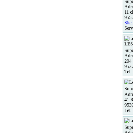
Supe
Adre
11 c
955
Site
Serv
LES
Supe
Adre
204 
953
Tel.
Supe
Adre
41 
953
Tel.
Supe
Adre