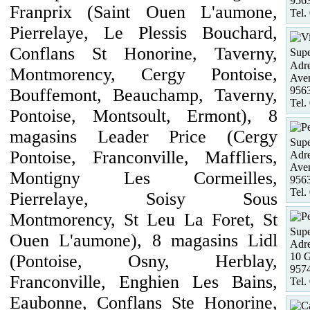
9563
Franprix (Saint Ouen L'aumone,
Tel.
Pierrelaye, Le Plessis Bouchard,
Conflans St Honorine, Taverny,
Supe
Adre
Montmorency, Cergy Pontoise,
Aven
9563
Bouffemont, Beauchamp, Taverny,
Tel.
Pontoise, Montsoult, Ermont), 8
magasins Leader Price (Cergy
Supe
Pontoise, Franconville, Maffliers,
Adre
Aven
Montigny Les Cormeilles,
9563
Tel.
Pierrelaye, Soisy Sous
Montmorency, St Leu La Foret, St
Supe
Ouen L'aumone), 8 magasins Lidl
Adre
10 G
(Pontoise, Osny, Herblay,
9574
Franconville, Enghien Les Bains,
Tel.
Eaubonne, Conflans Ste Honorine,