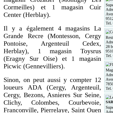
Supe
Cormeilles) et 1 magasin Cuir
Adre
Center (Herblay).
Aven
951
Tel.
Il y a également 4 magasins La
Grande Recre (Montesson, Cergy
Rest
Pontoise, Argenteuil Cedex,
Adre
28 b
Herblay), 1 magasin Toysrus
951
Tel.
(Eragny Sur Oise) et 1 magasin
Picwic (Gennevilliers).
Maga
Adre
Sinon, on peut aussi y compter 12
Ave
785
loueurs ADA (Cergy, Argenteuil,
Tel.
Cergy, Bezons, Asnieres Sur Seine,
Clichy, Colombes, Courbevoie,
SA
Supe
Franconville, Pierrelaye, Saint Ouen
Adre