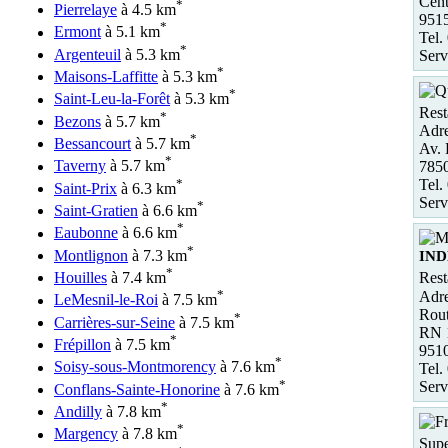
Cent
*
Pierrelaye
à 4.5 km
951
*
Ermont
à 5.1 km
Tel.
*
Argenteuil
à 5.3 km
Serv
*
Maisons-Laffitte
à 5.3 km
*
Saint-Leu-la-Forêt
à 5.3 km
Rest
*
Bezons
à 5.7 km
Adre
*
Bessancourt
à 5.7 km
Av.
*
Taverny
à 5.7 km
785
*
Tel.
Saint-Prix
à 6.3 km
Serv
*
Saint-Gratien
à 6.6 km
*
Eaubonne
à 6.6 km
*
Montlignon
à 7.3 km
IND
*
Houilles
à 7.4 km
Rest
*
Adre
LeMesnil-le-Roi
à 7.5 km
Rout
*
Carrières-sur-Seine
à 7.5 km
RN 
*
Frépillon
à 7.5 km
951
*
Soisy-sous-Montmorency
à 7.6 km
Tel.
*
Serv
Conflans-Sainte-Honorine
à 7.6 km
*
Andilly
à 7.8 km
*
Margency
à 7.8 km
Supe