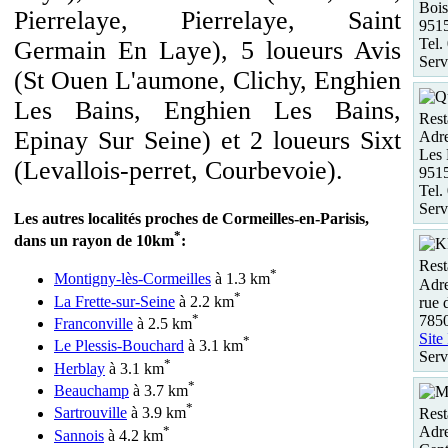
Bois
Pierrelaye, Pierrelaye, Saint
951
Tel.
Germain En Laye), 5 loueurs Avis
Serv
(St Ouen L'aumone, Clichy, Enghien
Les Bains, Enghien Les Bains,
Rest
Epinay Sur Seine) et 2 loueurs Sixt
Adre
Les 
(Levallois-perret, Courbevoie).
951
Tel.
Serv
Les autres localités proches de Cormeilles-en-Parisis,
*
dans un rayon de 10km
:
Rest
*
Montigny-lès-Cormeilles
à 1.3 km
Adre
*
La Frette-sur-Seine
à 2.2 km
rue 
*
7850
Franconville
à 2.5 km
Site
*
Le Plessis-Bouchard
à 3.1 km
Serv
*
Herblay
à 3.1 km
*
Beauchamp
à 3.7 km
*
Sartrouville
à 3.9 km
Rest
*
Adre
Sannois
à 4.2 km