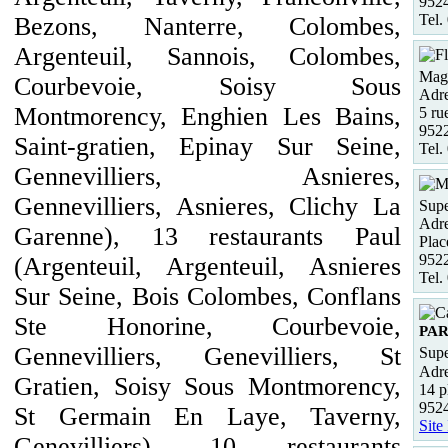
952
Tel.
Bezons, Nanterre, Colombes,
Argenteuil, Sannois, Colombes,
Maga
Courbevoie, Soisy Sous
Adre
Montmorency, Enghien Les Bains,
5 ru
952
Saint-gratien, Epinay Sur Seine,
Tel.
Gennevilliers, Asnieres,
Gennevilliers, Asnieres, Clichy La
Supe
Adre
Garenne), 13 restaurants Paul
Plac
952
(Argenteuil, Argenteuil, Asnieres
Tel.
Sur Seine, Bois Colombes, Conflans
Ste Honorine, Courbevoie,
PAR
Gennevilliers, Genevilliers, St
Supe
Adre
Gratien, Soisy Sous Montmorency,
14 p
9524
St Germain En Laye, Taverny,
Site
Genevilliers), 10 restaurants