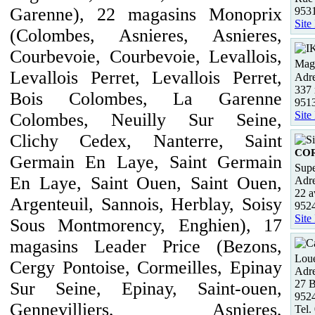
Garenne), 22 magasins Monoprix
953
Site
(Colombes, Asnieres, Asnieres,
Courbevoie, Courbevoie, Levallois,
Maga
Levallois Perret, Levallois Perret,
Adre
337 
Bois Colombes, La Garenne
9513
Site
Colombes, Neuilly Sur Seine,
Clichy Cedex, Nanterre, Saint
COR
Germain En Laye, Saint Germain
Supe
En Laye, Saint Ouen, Saint Ouen,
Adre
22 a
Argenteuil, Sannois, Herblay, Soisy
952
Site
Sous Montmorency, Enghien), 17
magasins Leader Price (Bezons,
Loue
Cergy Pontoise, Cormeilles, Epinay
Adre
27 
Sur Seine, Epinay, Saint-ouen,
9524
Gennevilliers, Asnieres,
Tel.