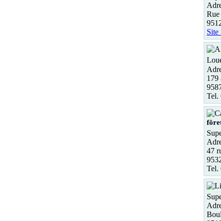
Adre
Rue 
9512
Site
Loue
Adre
179 
958
Tel.
fôre
Supe
Adre
47 r
9532
Tel.
Supe
Adre
Boul