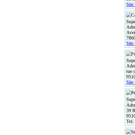
Site
Supe
Adre
Aven
786
Site
Supe
Adre
rue 
951
Site
Supe
Adre
39 R
9510
Tel.