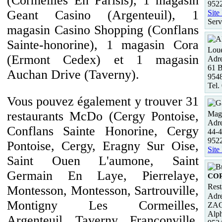
(Cormeilles En Parisis), 1 magasin
952
Geant Casino (Argenteuil), 1
Site
Serv
magasin Casino Shopping (Conflans
Sainte-honorine), 1 magasin Cora
Loue
(Ermont Cedex) et 1 magasin
Adre
61 B
Auchan Drive (Taverny).
954
Tel.
Vous pouvez également y trouver 31
restaurants McDo (Cergy Pontoise,
Maga
Adre
Conflans Sainte Honorine, Cergy
44-4
952
Pontoise, Cergy, Eragny Sur Oise,
Site
Saint Ouen L'aumone, Saint
Germain En Laye, Pierrelaye,
COR
Rest
Montesson, Montesson, Sartrouville,
Adre
Montigny Les Cormeilles,
ZAC 
Alp
Argenteuil, Taverny, Franconville,