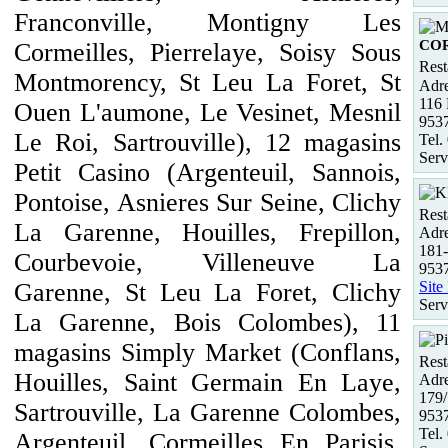
Franconville, Montigny Les
CO
Cormeilles, Pierrelaye, Soisy Sous
Rest
Montmorency, St Leu La Foret, St
Adre
116 
Ouen L'aumone, Le Vesinet, Mesnil
953
Le Roi, Sartrouville), 12 magasins
Tel.
Serv
Petit Casino (Argenteuil, Sannois,
Pontoise, Asnieres Sur Seine, Clichy
Rest
La Garenne, Houilles, Frepillon,
Adre
181-
Courbevoie, Villeneuve La
9537
Site
Garenne, St Leu La Foret, Clichy
Serv
La Garenne, Bois Colombes), 11
magasins Simply Market (Conflans,
Rest
Houilles, Saint Germain En Laye,
Adre
179/
Sartrouville, La Garenne Colombes,
9537
Tel.
Argenteuil, Cormeilles En Parisis,