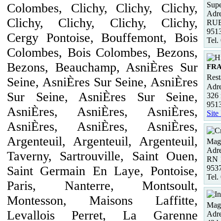
Supe
Colombes, Clichy, Clichy, Clichy,
Adre
Clichy, Clichy, Clichy, Clichy,
RU
951
Cergy Pontoise, Bouffemont, Bois
Tel.
Colombes, Bois Colombes, Bezons,
Bezons, Beauchamp, AsniÈres Sur
FR
Rest
Seine, AsniÈres Sur Seine, AsniÈres
Adre
Sur Seine, AsniÈres Sur Seine,
326 
951
AsniÈres, AsniÈres, AsniÈres,
Site
AsniÈres, AsniÈres, AsniÈres,
Argenteuil, Argenteuil, Argenteuil,
Maga
Adre
Taverny, Sartrouville, Saint Ouen,
RN 
953
Saint Germain En Laye, Pontoise,
Tel.
Paris, Nanterre, Montsoult,
Montesson, Maisons Laffitte,
Maga
Levallois Perret, La Garenne
Adre