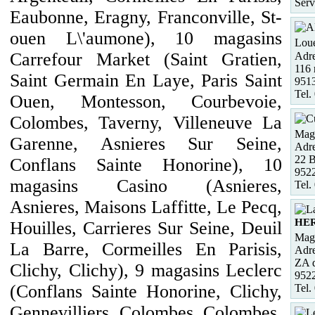
Serv
Eaubonne, Eragny, Franconville, St-
ouen L\'aumone), 10 magasins
Loue
Carrefour Market (Saint Gratien,
Adre
116 
Saint Germain En Laye, Paris Saint
951
Tel.
Ouen, Montesson, Courbevoie,
Colombes, Taverny, Villeneuve La
Maga
Garenne, Asnieres Sur Seine,
Adre
22 
Conflans Sainte Honorine), 10
952
magasins Casino (Asnieres,
Tel.
Asnieres, Maisons Laffitte, Le Pecq,
HE
Houilles, Carrieres Sur Seine, Deuil
Maga
La Barre, Cormeilles En Parisis,
Adre
ZA d
Clichy, Clichy), 9 magasins Leclerc
952
(Conflans Sainte Honorine, Clichy,
Tel.
Gennevilliers, Colombes, Colombes,