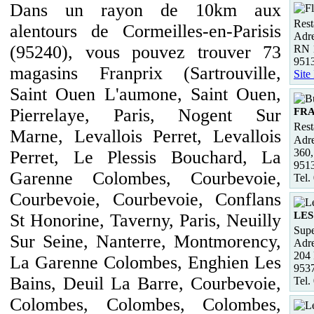
Dans un rayon de 10km aux
Rest
alentours de Cormeilles-en-Parisis
Adre
(95240), vous pouvez trouver 73
RN 
951
magasins Franprix (Sartrouville,
Site
Saint Ouen L'aumone, Saint Ouen,
Pierrelaye, Paris, Nogent Sur
FR
Rest
Marne, Levallois Perret, Levallois
Adre
360,
Perret, Le Plessis Bouchard, La
951
Garenne Colombes, Courbevoie,
Tel.
Courbevoie, Courbevoie, Conflans
LES
St Honorine, Taverny, Paris, Neuilly
Supe
Sur Seine, Nanterre, Montmorency,
Adre
204 
La Garenne Colombes, Enghien Les
953
Bains, Deuil La Barre, Courbevoie,
Tel.
Colombes, Colombes, Colombes,