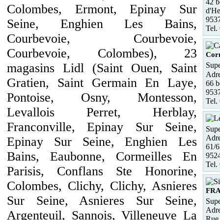
42 b
Colombes, Ermont, Epinay Sur
d'He
953
Seine, Enghien Les Bains,
Tel.
Courbevoie, Courbevoie,
Courbevoie, Colombes), 23
Corm
magasins Lidl (Saint Ouen, Saint
Supe
Adre
Gratien, Saint Germain En Laye,
66 b
953
Pontoise, Osny, Montesson,
Tel.
Levallois Perret, Herblay,
Franconville, Epinay Sur Seine,
Supe
Adre
Epinay Sur Seine, Enghien Les
61/
Bains, Eaubonne, Cormeilles En
952
Tel.
Parisis, Conflans Ste Honorine,
Colombes, Clichy, Clichy, Asnieres
FR
Sur Seine, Asnieres Sur Seine,
Supe
Adre
Argenteuil, Sannois, Villeneuve La
Rue 