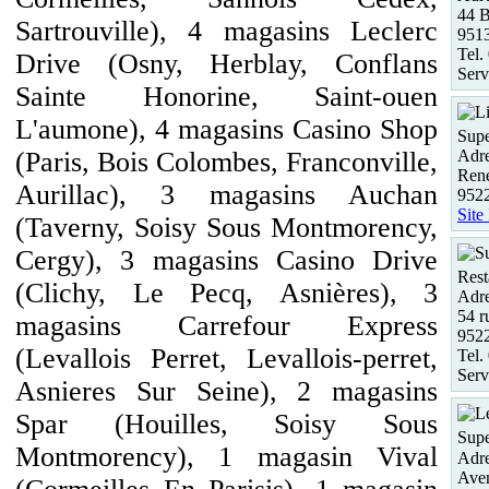
44 B
Sartrouville), 4 magasins Leclerc
951
Tel.
Drive (Osny, Herblay, Conflans
Serv
Sainte Honorine, Saint-ouen
L'aumone), 4 magasins Casino Shop
Supe
Adre
(Paris, Bois Colombes, Franconville,
Ren
Aurillac), 3 magasins Auchan
952
Site
(Taverny, Soisy Sous Montmorency,
Cergy), 3 magasins Casino Drive
Rest
(Clichy, Le Pecq, Asnières), 3
Adre
54 r
magasins Carrefour Express
952
(Levallois Perret, Levallois-perret,
Tel.
Serv
Asnieres Sur Seine), 2 magasins
Spar (Houilles, Soisy Sous
Supe
Montmorency), 1 magasin Vival
Adre
Aven