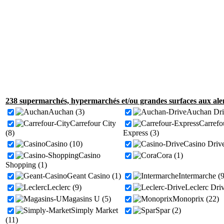
238 supermarchés, hypermarchés et/ou grandes surfaces aux alen
Auchan (3)
Auchan Dri
Carrefour City
Carrefo
(8)
Express (3)
Casino (10)
Casino Drive
Casino
Cora (1)
Shopping (1)
Geant Casino (1)
Intermarche (9
Leclerc (9)
Leclerc Driv
Magasins U (5)
Monoprix (22)
Simply Market
Spar (2)
(11)