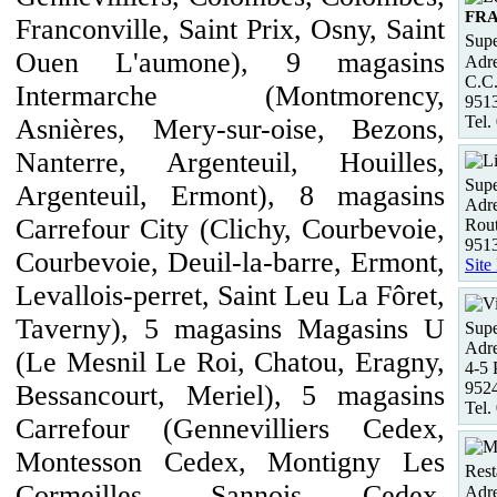
FR
Franconville, Saint Prix, Osny, Saint
Supe
Ouen L'aumone), 9 magasins
Adre
C.C
Intermarche (Montmorency,
951
Tel.
Asnières, Mery-sur-oise, Bezons,
Nanterre, Argenteuil, Houilles,
Supe
Argenteuil, Ermont), 8 magasins
Adre
Carrefour City (Clichy, Courbevoie,
Rou
9513
Courbevoie, Deuil-la-barre, Ermont,
Site
Levallois-perret, Saint Leu La Fôret,
Taverny), 5 magasins Magasins U
Supe
Adre
(Le Mesnil Le Roi, Chatou, Eragny,
4-5 
9524
Bessancourt, Meriel), 5 magasins
Tel.
Carrefour (Gennevilliers Cedex,
Montesson Cedex, Montigny Les
Rest
Cormeilles, Sannois Cedex,
Adre