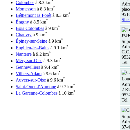
*
Colombes
à 8.3 km
Adre
*
Montesson
à 8.3 km
plac
*
951
Béthemont-la-Forêt
à 8.3 km
Site
*
Éragny
à 8.5 km
*
Bois-Colombes
à 9 km
*
Chauvry
à 9 km
FO
*
Épinay-sur-Seine
à 9 km
Supe
*
Adre
Enghien-les-Bains
à 9.1 km
C.C.
*
Nanterre
à 9.2 km
953
*
Méry-sur-Oise
à 9.3 km
Tel.
*
Gennevilliers
à 9.4 km
*
Villiers-Adam
à 9.6 km
*
Loue
Auvers-sur-Oise
à 9.6 km
Adre
*
Saint-Ouen-l'Aumône
à 9.7 km
2 R
*
La Garenne-Colombes
à 10 km
9532
Tel.
Supe
Adre
37-4