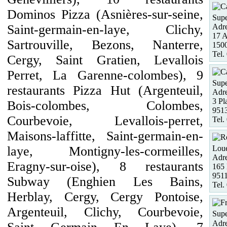
Dominos Pizza (Asnières-sur-seine,
Supe
Adre
Saint-germain-en-laye, Clichy,
17 A
Sartrouville, Bezons, Nanterre,
1500
Tel.
Cergy, Saint Gratien, Levallois
Perret, La Garenne-colombes), 9
Supe
restaurants Pizza Hut (Argenteuil,
Adre
3 Pl
Bois-colombes, Colombes,
9513
Courbevoie, Levallois-perret,
Tel.
Maisons-laffitte, Saint-germain-en-
laye, Montigny-les-cormeilles,
Loue
Adre
Eragny-sur-oise), 8 restaurants
165 
951
Subway (Enghien Les Bains,
Tel.
Herblay, Cergy, Cergy Pontoise,
Argenteuil, Clichy, Courbevoie,
Supe
Adre