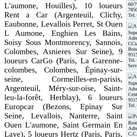
L'aumone, Houilles), 10 loueurs
60/7
785
Rent a Car (Argenteuil, Clichy,
Tel.
Eaubonne, Levallois Perret, St Ouen
L Aumone, Enghien Les Bains,
Supe
Adre
Soisy Sous Montmorency, Sannois,
CCia
Bois
Colombes, Asnieres Sur Seine), 9
951
loueurs CarGo (Paris, La Garenne-
Tel.
Serv
colombes, Colombes, Épinay-sur-
seine, Cormeilles-en-parisis,
Supe
Argenteuil, Méry-sur-oise, Saint-
Adre
Cent
leu-la-forêt, Herblay), 6 loueurs
951
Europcar (Bezons, Epinay Sur
Tel.
Seine, Levallois, Nanterre, Saint
Rest
Ouen L'aumone, Saint Germain En
Adre
Laye), 5 loueurs Hertz (Paris, Paris,
C.C.