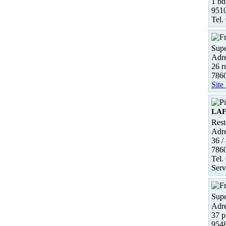
1 bd
951
Tel.
Supe
Adre
26 r
786
Site
LAF
Rest
Adre
36 /
786
Tel.
Serv
Supe
Adre
37 p
954