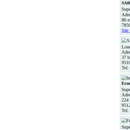
SA
Supe
Adre
80 a
785
Site
Loue
Adre
37 b
951
Tel.
Erm
Supe
Adre
224 
951
Tel.
Supe