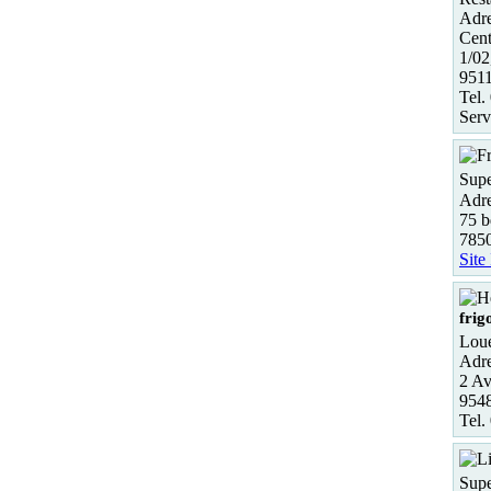
Adre
Cent
1/02
951
Tel.
Serv
Supe
Adre
75 b
785
Site
frig
Loue
Adre
2 Av
9548
Tel.
Supe