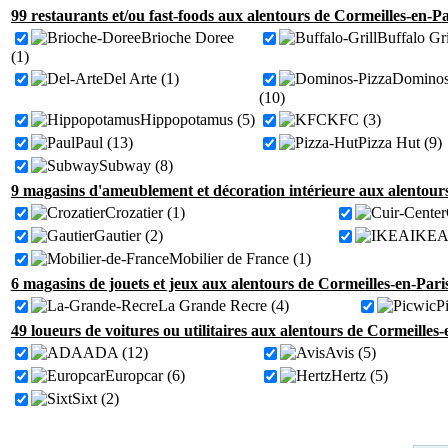
99 restaurants et/ou fast-foods aux alentours de Cormeilles-en-Pa
Brioche Doree
Buffalo Gri
(1)
Del Arte (1)
Dominos
(10)
Hippopotamus (5)
KFC (3)
Paul (13)
Pizza Hut (9)
Subway (8)
9 magasins d'ameublement et décoration intérieure aux alentours
Crozatier (1)
Gautier (2)
IKEA 
Mobilier de France (1)
6 magasins de jouets et jeux aux alentours de Cormeilles-en-Paris
La Grande Recre (4)
P
49 loueurs de voitures ou utilitaires aux alentours de Cormeilles-
ADA (12)
Avis (5)
Europcar (6)
Hertz (5)
Sixt (2)