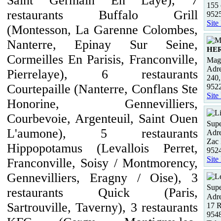
Saint Germain En Laye), 7
155 
restaurants Buffalo Grill
95
Site
(Montesson, La Garenne Colombes,
Nanterre, Epinay Sur Seine,
HE
Cormeilles En Parisis, Franconville,
Maga
Adre
Pierrelaye), 6 restaurants
240
Courtepaille (Nanterre, Conflans Ste
952
Site
Honorine, Gennevilliers,
Courbevoie, Argenteuil, Saint Ouen
Supe
L'aumone), 5 restaurants
Adre
Zac 
Hippopotamus (Levallois Perret,
9524
Site
Franconville, Soisy / Montmorency,
Gennevilliers, Eragny / Oise), 3
Supe
restaurants Quick (Paris,
Adre
Sartrouville, Taverny), 3 restaurants
17 
954