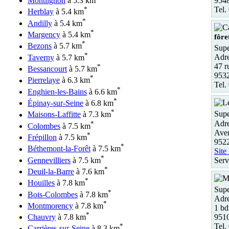
954
Montlignon
à 5.3 km
Tel.
*
Herblay
à 5.4 km
*
Andilly
à 5.4 km
*
Margency
à 5.4 km
fôre
*
Bezons
à 5.7 km
Supe
*
Adre
Taverny
à 5.7 km
47 r
*
Bessancourt
à 5.7 km
9532
*
Pierrelaye
à 6.3 km
Tel.
*
Enghien-les-Bains
à 6.6 km
*
Épinay-sur-Seine
à 6.8 km
*
Supe
Maisons-Laffitte
à 7.3 km
Adre
*
Colombes
à 7.5 km
Aven
*
Frépillon
à 7.5 km
952
*
Béthemont-la-Forêt
à 7.5 km
Site
*
Serv
Gennevilliers
à 7.5 km
*
Deuil-la-Barre
à 7.6 km
*
Houilles
à 7.8 km
Supe
*
Bois-Colombes
à 7.8 km
Adre
*
Montmorency
à 7.8 km
1 bd
*
951
Chauvry
à 7.8 km
Tel.
*
Carrières-sur-Seine
à 8.3 km