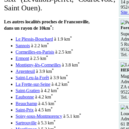
14 p
Saint Ouen).
9524
Site
Les autres localités proches de Franconville,
*
Fore
dans un rayon de 10km
:
Supe
*
Adre
Le Plessis-Bouchard
à 1.9 km
5 Ru
*
Sannois
à 2.2 km
9532
*
Cormeilles-en-Parisis
à 2.5 km
Tel.
*
Ermont
à 2.5 km
*
Montigny-lès-Cormeilles
à 3.8 km
*
HE
Argenteuil
à 3.9 km
Maga
*
Saint-Leu-la-Forêt
à 3.9 km
Adre
*
La Frette-sur-Seine
à 4.2 km
ZA d
*
Saint-Gratien
à 4.2 km
952
*
Eaubonne
à 4.2 km
Tel.
*
Beauchamp
à 4.5 km
*
Saint-Prix
à 4.5 km
Loue
*
Soisy-sous-Montmorency
à 5.1 km
Adre
*
Sartrouville
à 5.3 km
61 B
*