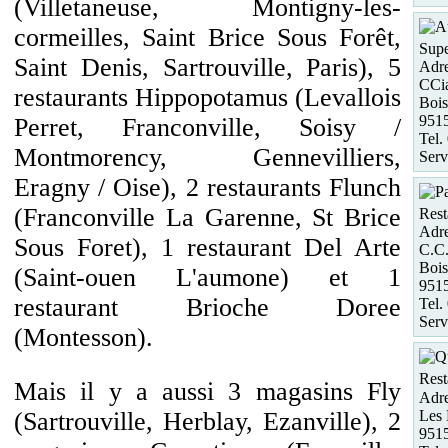
(Villetaneuse, Montigny-les-
cormeilles, Saint Brice Sous Forêt,
Supe
Saint Denis, Sartrouville, Paris), 5
Adre
CCia
restaurants Hippopotamus (Levallois
Bois
951
Perret, Franconville, Soisy /
Tel.
Montmorency, Gennevilliers,
Serv
Eragny / Oise), 2 restaurants Flunch
(Franconville La Garenne, St Brice
Rest
Adre
Sous Foret), 1 restaurant Del Arte
C.C.
Bois
(Saint-ouen L'aumone) et 1
951
restaurant Brioche Doree
Tel.
Serv
(Montesson).
Rest
Mais il y a aussi 3 magasins Fly
Adre
Les 
(Sartrouville, Herblay, Ezanville), 2
951