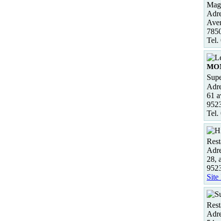
Maga
Adre
Ave
785
Tel.
MO
Supe
Adre
61 a
952
Tel.
Rest
Adre
28, 
952
Site
Rest
Adre