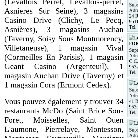
(Levallois Perret, Levallois-perret,
Supe
Asnieres Sur Seine), 3 magasins
Adre
24 R
Casino Drive (Clichy, Le Pecq,
9511
Tel.
Asnières), 3 magasins Auchan
(Taverny, Soisy Sous Montmorency,
FO
Villetaneuse), 1 magasin Vival
Supe
(Cormeilles En Parisis), 1 magasin
Adre
C.C.
Geant Casino (Argenteuil), 1
953
Tel.
magasin Auchan Drive (Taverny) et
1 magasin Cora (Ermont Cedex).
Supe
Adre
Vous pouvez également y trouver 34
41 
953
restaurants McDo (Saint Brice Sous
Tel.
Foret, Moisselles, Saint Ouen
L'aumone, Pierrelaye, Montesson,
Supe
Adre