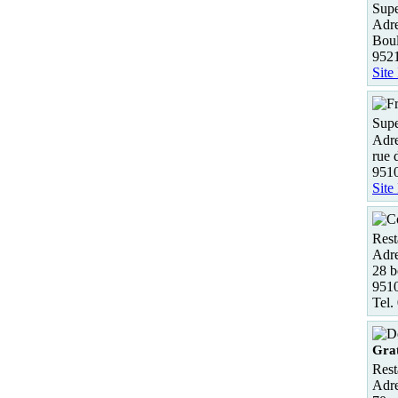
Supe
Adre
Boul
9521
Site
Supe
Adre
rue 
951
Site
Rest
Adre
28 b
951
Tel.
Gra
Rest
Adre