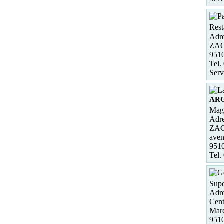
Rest
Adre
ZAC 
951
Tel.
Serv
AR
Maga
Adre
ZAC 
aven
951
Tel.
Supe
Adre
Cent
Mar
9510