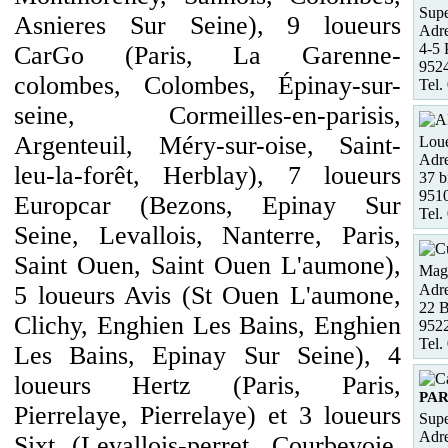
Supe
Asnieres Sur Seine), 9 loueurs
Adre
4-5 
CarGo (Paris, La Garenne-
9524
colombes, Colombes, Épinay-sur-
Tel.
seine, Cormeilles-en-parisis,
Argenteuil, Méry-sur-oise, Saint-
Loue
Adre
leu-la-forêt, Herblay), 7 loueurs
37 b
951
Europcar (Bezons, Epinay Sur
Tel.
Seine, Levallois, Nanterre, Paris,
Saint Ouen, Saint Ouen L'aumone),
Maga
Adre
5 loueurs Avis (St Ouen L'aumone,
22 
Clichy, Enghien Les Bains, Enghien
952
Tel.
Les Bains, Epinay Sur Seine), 4
loueurs Hertz (Paris, Paris,
PAR
Pierrelaye, Pierrelaye) et 3 loueurs
Supe
Adre
Sixt (Levallois-perret, Courbevoie,