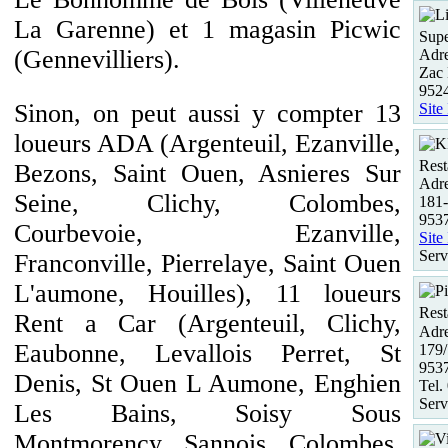
La Garenne) et 1 magasin Picwic
Supe
(Gennevilliers).
Adre
Zac 
9524
Sinon, on peut aussi y compter 13
Site
loueurs ADA (Argenteuil, Ezanville,
Rest
Bezons, Saint Ouen, Asnieres Sur
Adre
Seine, Clichy, Colombes,
181-
9537
Courbevoie, Ezanville,
Site
Serv
Franconville, Pierrelaye, Saint Ouen
L'aumone, Houilles), 11 loueurs
Rest
Rent a Car (Argenteuil, Clichy,
Adre
Eaubonne, Levallois Perret, St
179/
9537
Denis, St Ouen L Aumone, Enghien
Tel.
Serv
Les Bains, Soisy Sous
Montmorency, Sannois, Colombes,