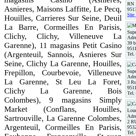
RN 
Asnieres, Maisons Laffitte, Le Pecq,
951
Site
Houilles, Carrieres Sur Seine, Deuil
La Barre, Cormeilles En Parisis,
Supe
Clichy, Clichy, Villeneuve La
Adre
39 b
Garenne), 11 magasins Petit Casino
951
(Argenteuil, Sannois, Asnieres Sur
Tel.
Seine, Clichy La Garenne, Houilles,
Frepillon, Courbevoie, Villeneuve
Supe
Adre
La Garenne, St Leu La Foret,
3 Ru
951
Clichy La Garenne, Bois
Tel.
Colombes), 9 magasins Simply
Market (Conflans, Houilles,
Loue
Adre
Sartrouville, La Garenne Colombes,
2 R
Argenteuil, Cormeilles En Parisis,
9532
Tel.