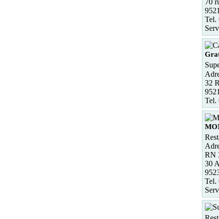
70 r
9521
Tel.
Serv
Gra
Supe
Adre
32 
9521
Tel.
MO
Rest
Adre
RN 
30 
952
Tel.
Serv
Rest