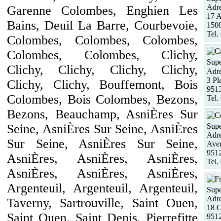
Adre
Garenne Colombes, Enghien Les
17 A
Bains, Deuil La Barre, Courbevoie,
1500
Tel.
Colombes, Colombes, Colombes,
Colombes, Colombes, Clichy,
Supe
Clichy, Clichy, Clichy, Clichy,
Adre
3 Pl
Clichy, Clichy, Bouffemont, Bois
9513
Colombes, Bois Colombes, Bezons,
Tel.
Bezons, Beauchamp, AsniÈres Sur
Supe
Seine, AsniÈres Sur Seine, AsniÈres
Adre
Sur Seine, AsniÈres Sur Seine,
Aven
951
AsniÈres, AsniÈres, AsniÈres,
Tel.
AsniÈres, AsniÈres, AsniÈres,
Argenteuil, Argenteuil, Argenteuil,
Supe
Adre
Taverny, Sartrouville, Saint Ouen,
18 C
Saint Ouen, Saint Denis, Pierrefitte
951