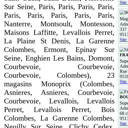
Site
Sur Seine, Paris, Paris, Paris, Paris,
Paris, Paris, Paris, Paris, Paris,
Maga
Nanterre, Montsoult, Montesson,
Adre
337 
Maisons Laffitte, Levallois Perret,
9513
La Plaine St Denis, La Garenne
Site
Colombes, Ermont, Epinay Sur
FR
Seine, Enghien Les Bains, Domont,
Supe
Courbevoie, Courbevoie,
Adre
Rue 
Courbevoie, Colombes), 23
953
Site
magasins Monoprix (Colombes,
Asnieres, Asnieres, Courbevoie,
BO
Courbevoie, Levallois, Levallois
Supe
Perret, Levallois Perret, Bois
Adre
68 c
Colombes, La Garenne Colombes,
951
Site
Neuilly Sur Seine, Clichy Cedex,