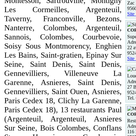
Montesson, Sartrouville, Montigny
Zac
Les Cormeilles, Argenteuil,
956
Site
Taverny, Franconville, Bezons,
Nanterre, Colombes, Argenteuil,
COR
Sannois, Colombes, Courbevoie,
Supe
Adre
Soisy Sous Montmorency, Enghien
22 a
952
Les Bains, Saint-gratien, Epinay Sur
Site
Seine, Saint Denis, Saint Denis,
Gennevilliers, Villeneuve La
Loue
Garenne, Asnieres, Saint Denis,
Adre
27 
Gennevilliers, Saint Ouen, Asnieres,
9524
Tel.
Paris Cedex 18, Clichy La Garenne,
Paris Cedex 18), 13 restaurants Paul
CO
(Argenteuil, Argenteuil, Asnieres
Rest
Adre
Sur Seine, Bois Colombes, Conflans
116 