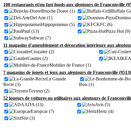
108 restaurants et/ou fast-foods aux alentours de Franconville (9
Brioche Doree (1)
Buffalo Gri
Del Arte (1)
Dominos
Hippopotamus (5)
KFC (6)
Paul (13)
Pizza Hut (9)
Subway (7)
11 magasins d'ameublement et décoration intérieure aux alentour
Crozatier (2)
Gautier (2)
IKEA 
Mobilier de France (1)
7 magasins de jouets et jeux aux alentours de Franconville (9513
La Grande
Recre (3)
Bois (1)
Toysrus (2)
52 loueurs de voitures ou utilitaires aux alentours de Franconvill
ADA (13)
Avis (5)
Europcar (7)
Hertz (4)
Sixt (3)