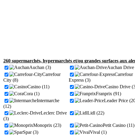
260 supermarchés, hypermarchés et/ou grandes surfaces aux alen
Auchan (3)
Auchan Drive 
Carrefour
Carrefour
City (8)
Express (3)
Casino (11)
Casino Drive (
Cora (1)
Franprix (91)
Intermarche
Leader Price (2
(12)
Leclerc Drive
Lidl (22)
(3)
Monoprix (23)
Petit Casino (11)
Spar (3)
Vival (1)