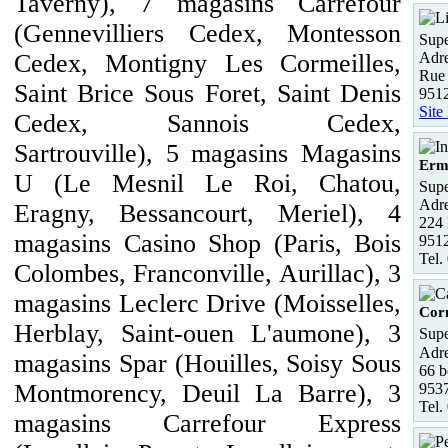
Taverny), 7 magasins Carrefour
(Gennevilliers Cedex, Montesson
Supe
Adre
Cedex, Montigny Les Cormeilles,
Rue 
Saint Brice Sous Foret, Saint Denis
9512
Site
Cedex, Sannois Cedex,
Sartrouville), 5 magasins Magasins
Erm
U (Le Mesnil Le Roi, Chatou,
Supe
Adre
Eragny, Bessancourt, Meriel), 4
224 
magasins Casino Shop (Paris, Bois
951
Tel.
Colombes, Franconville, Aurillac), 3
magasins Leclerc Drive (Moisselles,
Corm
Herblay, Saint-ouen L'aumone), 3
Supe
Adre
magasins Spar (Houilles, Soisy Sous
66 b
Montmorency, Deuil La Barre), 3
953
Tel.
magasins Carrefour Express