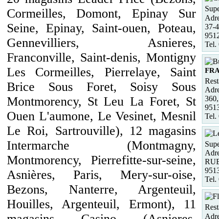
Supe
Cormeilles, Domont, Epinay Sur
Adre
Seine, Epinay, Saint-ouen, Poteau,
37-4
951
Gennevilliers, Asnieres,
Tel.
Franconville, Saint-denis, Montigny
Les Cormeilles, Pierrelaye, Saint
FR
Rest
Brice Sous Foret, Soisy Sous
Adre
360,
Montmorency, St Leu La Foret, St
951
Ouen L'aumone, Le Vesinet, Mesnil
Tel.
Le Roi, Sartrouville), 12 magasins
Intermarche (Montmagny,
Supe
Adre
Montmorency, Pierrefitte-sur-seine,
RU
951
Asnières, Paris, Mery-sur-oise,
Tel.
Bezons, Nanterre, Argenteuil,
Houilles, Argenteuil, Ermont), 11
Rest
magasins Casino (Asnieres,
Adre