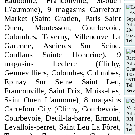
Eaubonne, Franconville, St-ouen
L\'aumone), 9 magasins Carrefour
LES
Market (Saint Gratien, Paris Saint
Supe
Adre
Ouen, Montesson, Courbevoie,
204 
Colombes, Taverny, Villeneuve La
953
Tel.
Garenne, Asnieres Sur Seine,
Conflans Sainte Honorine), 9
Rest
magasins Leclerc (Clichy,
Adre
Cent
Gennevilliers, Colombes, Colombes,
1/02
951
Epinay Sur Seine Saint Leu,
Tel.
Franconville, Saint Prix, Moisselles,
Serv
Saint Ouen L'aumone), 8 magasins
Carrefour City (Clichy, Courbevoie,
Maga
Adre
Courbevoie, Deuil-la-barre, Ermont,
RN 
953
Levallois-perret, Saint Leu La Fôret,
Tel.