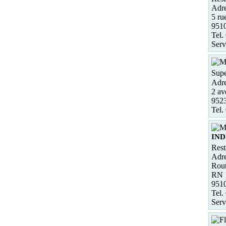
Adre
5 ru
9510
Tel.
Serv
Supe
Adre
2 av
952
Tel.
IND
Rest
Adre
Rout
RN 
951
Tel.
Serv