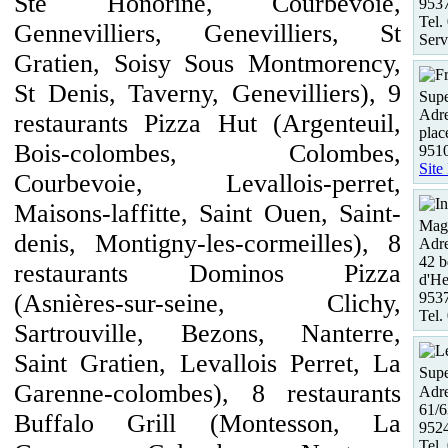
Ste Honorine, Courbevoie,
953
Tel.
Gennevilliers, Genevilliers, St
Serv
Gratien, Soisy Sous Montmorency,
St Denis, Taverny, Genevilliers), 9
Supe
Adre
restaurants Pizza Hut (Argenteuil,
plac
Bois-colombes, Colombes,
951
Site
Courbevoie, Levallois-perret,
Maisons-laffitte, Saint Ouen, Saint-
Maga
denis, Montigny-les-cormeilles), 8
Adre
42 b
restaurants Dominos Pizza
d'He
(Asnières-sur-seine, Clichy,
953
Tel.
Sartrouville, Bezons, Nanterre,
Saint Gratien, Levallois Perret, La
Supe
Garenne-colombes), 8 restaurants
Adre
61/
Buffalo Grill (Montesson, La
952
Tel.