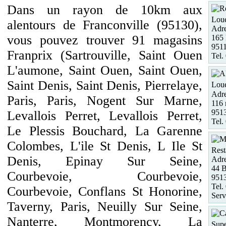
Dans un rayon de 10km aux
Loue
alentours de Franconville (95130),
Adre
vous pouvez trouver 91 magasins
165 
951
Franprix (Sartrouville, Saint Ouen
Tel.
L'aumone, Saint Ouen, Saint Ouen,
Saint Denis, Saint Denis, Pierrelaye,
Loue
Adre
Paris, Paris, Nogent Sur Marne,
116 
951
Levallois Perret, Levallois Perret,
Tel.
Le Plessis Bouchard, La Garenne
Colombes, L'ile St Denis, L Ile St
Rest
Denis, Epinay Sur Seine,
Adre
44 B
Courbevoie, Courbevoie,
951
Tel.
Courbevoie, Conflans St Honorine,
Serv
Taverny, Paris, Neuilly Sur Seine,
Nanterre, Montmorency, La
Supe