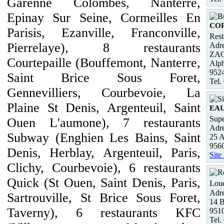
Garenne Colombes, Nanterre,
Epinay Sur Seine, Cormeilles En
COR
Parisis, Ezanville, Franconville,
Rest
Pierrelaye), 8 restaurants
Adre
ZAC 
Courtepaille (Bouffemont, Nanterre,
Alp
952
Saint Brice Sous Foret,
Tel.
Gennevilliers, Courbevoie, La
Plaine St Denis, Argenteuil, Saint
EA
Supe
Ouen L'aumone), 7 restaurants
Adre
Subway (Enghien Les Bains, Saint
25 A
956
Denis, Herblay, Argenteuil, Paris,
Site
Clichy, Courbevoie), 6 restaurants
Quick (St Ouen, Saint Denis, Paris,
Loue
Adre
Sartrouville, St Brice Sous Foret,
14 B
Taverny), 6 restaurants KFC
951
Tel.