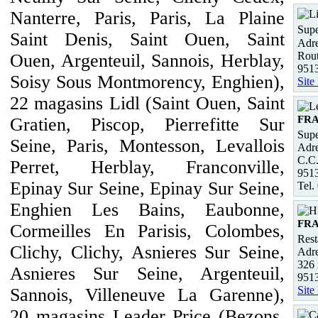
Nanterre, Paris, Paris, La Plaine
Supe
Saint Denis, Saint Ouen, Saint
Adre
Rou
Ouen, Argenteuil, Sannois, Herblay,
9513
Soisy Sous Montmorency, Enghien),
Site
22 magasins Lidl (Saint Ouen, Saint
FR
Gratien, Piscop, Pierrefitte Sur
Supe
Seine, Paris, Montesson, Levallois
Adre
C.C
Perret, Herblay, Franconville,
951
Epinay Sur Seine, Epinay Sur Seine,
Tel.
Enghien Les Bains, Eaubonne,
FR
Cormeilles En Parisis, Colombes,
Rest
Clichy, Clichy, Asnieres Sur Seine,
Adre
326 
Asnieres Sur Seine, Argenteuil,
951
Site
Sannois, Villeneuve La Garenne),
20 magasins Leader Price (Bezons,