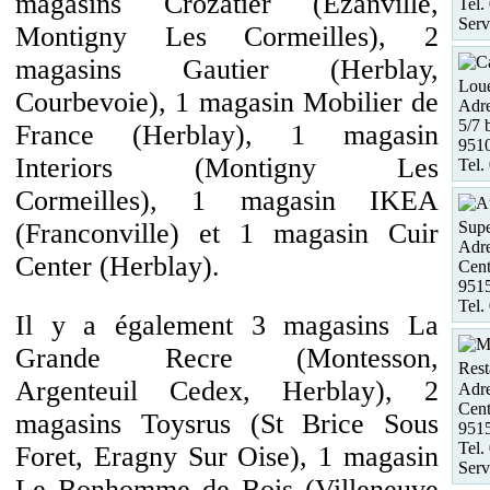
magasins Crozatier (Ezanville,
Tel.
Serv
Montigny Les Cormeilles), 2
magasins Gautier (Herblay,
Loue
Courbevoie), 1 magasin Mobilier de
Adre
5/7 
France (Herblay), 1 magasin
9510
Interiors (Montigny Les
Tel.
Cormeilles), 1 magasin IKEA
(Franconville) et 1 magasin Cuir
Supe
Adre
Center (Herblay).
Cent
951
Tel.
Il y a également 3 magasins La
Grande Recre (Montesson,
Rest
Argenteuil Cedex, Herblay), 2
Adre
Cent
magasins Toysrus (St Brice Sous
951
Tel.
Foret, Eragny Sur Oise), 1 magasin
Serv
Le Bonhomme de Bois (Villeneuve