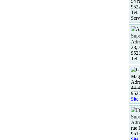
54 r
952
Tel.
Serv
Supe
Adre
28, 
952
Tel.
Maga
Adre
44-4
952
Site
Supe
Adre
rue 
951
Site