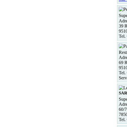
Supe
Adre
39 R
9510
Tel.
Rest
Adre
69 R
951
Tel.
Serv
SA
Supe
Adre
60/7
785
Tel.