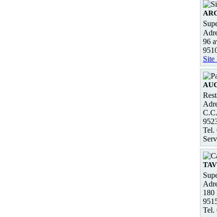
AR
Supe
Adre
96 a
951
Site
AU
Rest
Adre
C.C.
952
Tel.
Serv
TA
Supe
Adre
180
951
Tel.