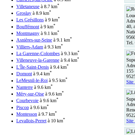
*
Villetaneuse
à 8.7 km
*
Groslay
à 8.9 km
Loue
*
Les Grésillons
à 9 km
Adre
*
40, 
Bouffémont
à 9 km
Nati
*
Montmagny
à 9.1 km
956
*
Asnières-sur-Seine
à 9.1 km
Tel.
*
Villiers-Adam
à 9.3 km
*
La Garenne-Colombes
à 9.3 km
*
Supe
Villeneuve-la-Garenne
à 9.4 km
Adre
*
L'Île-Saint-Denis
à 9.4 km
155 
*
Domont
à 9.4 km
95
*
LeMesnil-le-Roi
à 9.5 km
Site
*
Nanterre
à 9.6 km
*
Méry-sur-Oise
à 9.6 km
Supe
*
Courbevoie
à 9.6 km
Adre
*
Piscop
à 9.6 km
Ren
*
Montesson
à 9.7 km
952
*
Site
Levallois-Perret
à 10 km