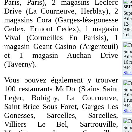
Paris, Paris), 2 magasins Leclerc
SEI
Drive (La Courneuve, Herblay), 2
Supe
magasins Cora (Garges-lès-gonesse
Adre
124
Cedex, Ermont Cedex), 1 magasin
938
Tel.
Vival (Cormeilles En Parisis), 1
magasin Geant Casino (Argenteuil)
Supe
et 1 magasin Auchan Drive
Adre
16 r
(Taverny).
934
Site
Vous pouvez également y trouver
100 restaurants McDo (Stains Saint
Supe
Adre
Leger, Bobigny, La Courneuve,
1 ru
Saint Brice Sous Foret, Garges Les
934
Site
Gonesses, Sarcelles, Sarcelles,
Villiers Le Bel, Sartrouville,
Supe