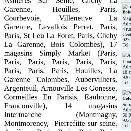
Asnieres Sur Seine, Clichy La
Garenne, Houilles, Paris,
Boi
Courbevoie, Villeneuve La
Maga
Adre
Garenne, Levallois Perret, Paris,
4 ru
Paris, St Leu La Foret, Paris, Clichy
Cen
923
La Garenne, Bois Colombes), 17
Tel.
magasins Simply Market (Paris,
Paris, Paris, Paris, Paris, Paris,
Loue
Adre
Paris, Paris, Paris, Houilles, La
18 a
926
Garenne Colombes, Aubervilliers,
Tel.
Argenteuil, Arnouville Les Gonesse,
Cormeilles En Parisis, Eaubonne,
Col
Franconville), 14 magasins
Supe
Adre
Intermarche (Montmagny,
50 R
922
Montmorency, Pierrefitte-sur-seine,
Tel.