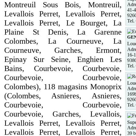
Montreuil Sous Bois, Montreuil,
Adre
41-4
Levallois Perret, Levallois Perret,
9260
Tel.
Levallois Perret, Le Bourget, La
Plaine St Denis, La Garenne
GE
Colombes, La Courneuve, La
Loue
Courneuve, Garches, Ermont,
Adre
16-
Epinay Sur Seine, Enghien Les
938
Tel.
Bains, Courbevoie, Courbevoie,
Courbevoie, Courbevoie,
Loue
Colombes), 118 magasins Monoprix
Adre
169b
(Colombes, Asnieres, Asnieres,
926
Courbevoie, Courbevoie,
Tel.
Courbevoie, Garches, Levallois,
Levallois Perret, Levallois Perret,
Supe
Adre
Levallois Perret, Levallois Perret,
39 b