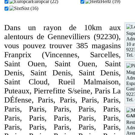
Europcar (22)
Hertz (19)
Sixt (16)
Dans un rayon de 10km aux
Supe
alentours de Gennevilliers (92230),
Adre
vous pouvez trouver 385 magasins
10 a
922
Franprix (Vincennes, Sarcelles,
Tel.
Saint Ouen, Saint Ouen, Saint
Denis, Saint Denis, Saint Denis,
Maga
Adre
Saint Cloud, Rueil Malmaison,
Espa
Gaul
Puteaux, Pierrefitte S/seine, Paris La
9223
DÉfense, Paris, Paris, Paris, Paris,
Tel.
Paris, Paris, Paris, Paris, Paris,
GA
Paris, Paris, Paris, Paris, Paris,
Rest
Paris, Paris, Paris, Paris, Paris,
Adre
Aven