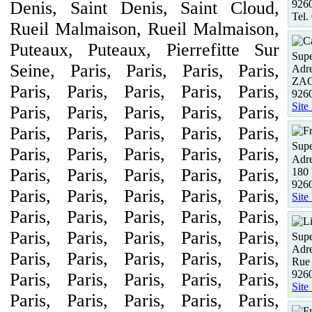
926
Denis, Saint Denis, Saint Cloud,
Tel.
Rueil Malmaison, Rueil Malmaison,
Puteaux, Puteaux, Pierrefitte Sur
Supe
Seine, Paris, Paris, Paris, Paris,
Adre
ZAC 
Paris, Paris, Paris, Paris, Paris,
926
Site
Paris, Paris, Paris, Paris, Paris,
Paris, Paris, Paris, Paris, Paris,
Supe
Paris, Paris, Paris, Paris, Paris,
Adre
Paris, Paris, Paris, Paris, Paris,
180 
926
Paris, Paris, Paris, Paris, Paris,
Site
Paris, Paris, Paris, Paris, Paris,
Paris, Paris, Paris, Paris, Paris,
Supe
Adre
Paris, Paris, Paris, Paris, Paris,
Rue 
9260
Paris, Paris, Paris, Paris, Paris,
Site
Paris, Paris, Paris, Paris, Paris,