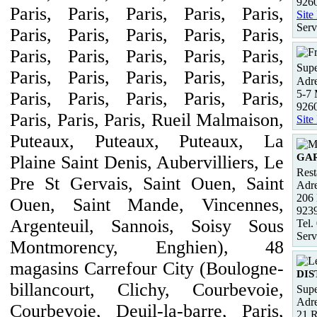
9260
Paris, Paris, Paris, Paris, Paris,
Site
Serv
Paris, Paris, Paris, Paris, Paris,
Paris, Paris, Paris, Paris, Paris,
Supe
Paris, Paris, Paris, Paris, Paris,
Adre
5-7 
Paris, Paris, Paris, Paris, Paris,
926
Paris, Paris, Paris, Rueil Malmaison,
Site
Puteaux, Puteaux, Puteaux, La
GA
Plaine Saint Denis, Aubervilliers, Le
Rest
Pre St Gervais, Saint Ouen, Saint
Adre
206 
Ouen, Saint Mande, Vincennes,
923
Argenteuil, Sannois, Soisy Sous
Tel.
Serv
Montmorency, Enghien), 48
magasins Carrefour City (Boulogne-
DIS
billancourt, Clichy, Courbevoie,
Supe
Adre
Courbevoie, Deuil-la-barre, Paris,
21 