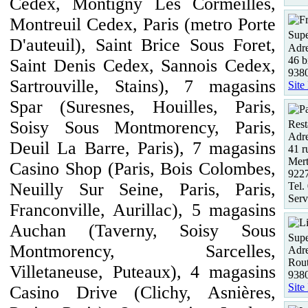
Cedex, Montigny Les Cormeilles,
Montreuil Cedex, Paris (metro Porte
Supe
D'auteuil), Saint Brice Sous Foret,
Adre
46 b
Saint Denis Cedex, Sannois Cedex,
938
Sartrouville, Stains), 7 magasins
Site
Spar (Suresnes, Houilles, Paris,
Soisy Sous Montmorency, Paris,
Rest
Adre
Deuil La Barre, Paris), 7 magasins
41 r
Mer
Casino Shop (Paris, Bois Colombes,
922
Neuilly Sur Seine, Paris, Paris,
Tel.
Serv
Franconville, Aurillac), 5 magasins
Auchan (Taverny, Soisy Sous
Supe
Montmorency, Sarcelles,
Adre
Rout
Villetaneuse, Puteaux), 4 magasins
9380
Site
Casino Drive (Clichy, Asnières,