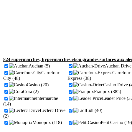
824 supermarchés, hypermarchés et/ou grandes surfaces aux alen
Auchan (5)
Auchan Drive 
Carrefour
Carrefour
City (48)
Express (38)
Casino (20)
Casino Drive (
Cora (2)
Franprix (385)
Intermarche
Leader Price (3
(14)
Leclerc Drive
Lidl (40)
(2)
Monoprix (118)
Petit Casino (19)