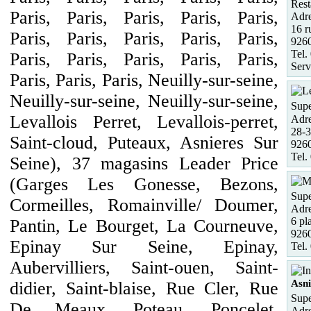
Rest
Paris, Paris, Paris, Paris, Paris,
Adre
16 r
Paris, Paris, Paris, Paris, Paris,
9260
Tel.
Paris, Paris, Paris, Paris, Paris,
Serv
Paris, Paris, Paris, Neuilly-sur-seine,
Neuilly-sur-seine, Neuilly-sur-seine,
Supe
Levallois Perret, Levallois-perret,
Adre
28-3
Saint-cloud, Puteaux, Asnieres Sur
926
Tel.
Seine), 37 magasins Leader Price
(Garges Les Gonesse, Bezons,
Supe
Cormeilles, Romainville/ Doumer,
Adre
6 pl
Pantin, Le Bourget, La Courneuve,
926
Epinay Sur Seine, Epinay,
Tel.
Aubervilliers, Saint-ouen, Saint-
Asni
didier, Saint-blaise, Rue Cler, Rue
Supe
De Meaux, Poteau, Poncelet,
Adre