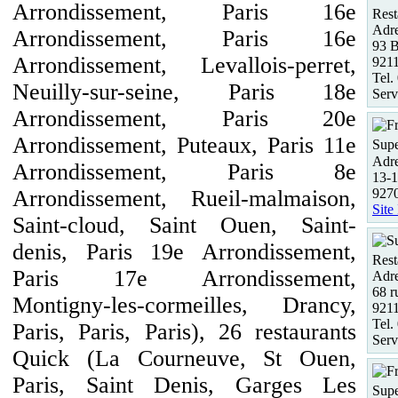
Arrondissement, Paris 16e
Rest
Adre
Arrondissement, Paris 16e
93 B
Arrondissement, Levallois-perret,
921
Tel.
Neuilly-sur-seine, Paris 18e
Serv
Arrondissement, Paris 20e
Arrondissement, Puteaux, Paris 11e
Supe
Adre
Arrondissement, Paris 8e
13-1
927
Arrondissement, Rueil-malmaison,
Site
Saint-cloud, Saint Ouen, Saint-
denis, Paris 19e Arrondissement,
Rest
Paris 17e Arrondissement,
Adre
68 r
Montigny-les-cormeilles, Drancy,
9211
Tel.
Paris, Paris, Paris), 26 restaurants
Serv
Quick (La Courneuve, St Ouen,
Paris, Saint Denis, Garges Les
Supe