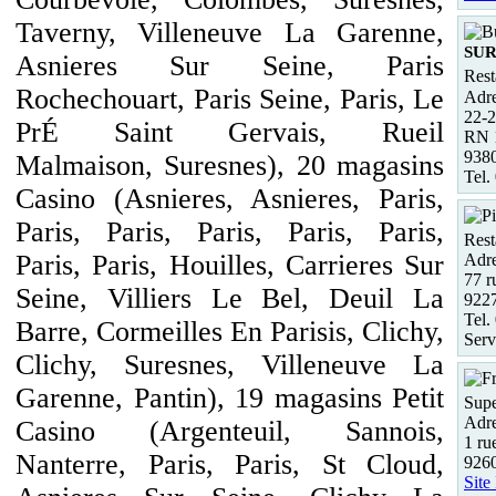
Taverny, Villeneuve La Garenne,
SUR
Asnieres Sur Seine, Paris
Rest
Rochechouart, Paris Seine, Paris, Le
Adre
22-2
PrÉ Saint Gervais, Rueil
RN 
938
Malmaison, Suresnes), 20 magasins
Tel.
Casino (Asnieres, Asnieres, Paris,
Paris, Paris, Paris, Paris, Paris,
Rest
Paris, Paris, Houilles, Carrieres Sur
Adre
77 r
Seine, Villiers Le Bel, Deuil La
922
Tel.
Barre, Cormeilles En Parisis, Clichy,
Serv
Clichy, Suresnes, Villeneuve La
Garenne, Pantin), 19 magasins Petit
Supe
Adre
Casino (Argenteuil, Sannois,
1 ru
Nanterre, Paris, Paris, St Cloud,
926
Site