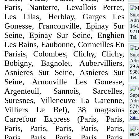
Paris, Nanterre, Levallois Perret,
Les Lilas, Herblay, Garges Les
Supe
Adre
Gonesse, Franconville, Epinay Sur
14-
921
Seine, Epinay Sur Seine, Enghien
Tel.
Les Bains, Eaubonne, Cormeilles En
Parisis, Colombes, Clichy, Clichy,
Supe
Adre
Bobigny, Bagnolet, Aubervilliers,
29 A
Asnieres Sur Seine, Asnieres Sur
938
Tel.
Seine, Arnouville Les Gonesse,
Argenteuil, Sannois, Sarcelles,
Supe
Suresnes, Villeneuve La Garenne,
Adre
57 b
Villiers Le Bel), 38 magasins
926
Carrefour Express (Paris, Paris,
Site
Paris, Paris, Paris, Paris, Paris,
sur-
Paris, Paris, Paris, Paris, Paris,