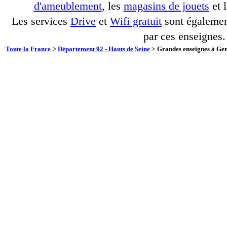
d'ameublement
, les
magasins de jouets
et 
Les services
Drive
et
Wifi gratuit
sont également
par ces enseignes.
Toute la France
>
Département 92 - Hauts de Seine
>
Grandes enseignes à Genn