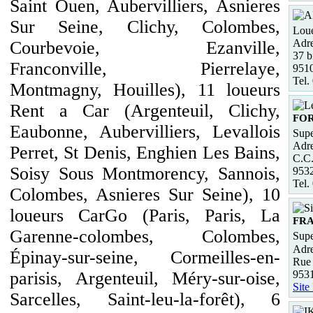
Saint Ouen, Aubervilliers, Asnieres
Sur Seine, Clichy, Colombes,
Loue
Adre
Courbevoie, Ezanville,
37 b
Franconville, Pierrelaye,
951
Tel.
Montmagny, Houilles), 11 loueurs
Rent a Car (Argenteuil, Clichy,
FO
Eaubonne, Aubervilliers, Levallois
Supe
Adre
Perret, St Denis, Enghien Les Bains,
C.C.
Soisy Sous Montmorency, Sannois,
953
Tel.
Colombes, Asnieres Sur Seine), 10
loueurs CarGo (Paris, Paris, La
FR
Garenne-colombes, Colombes,
Supe
Adre
Épinay-sur-seine, Cormeilles-en-
Rue 
953
parisis, Argenteuil, Méry-sur-oise,
Site
Sarcelles, Saint-leu-la-forêt), 6