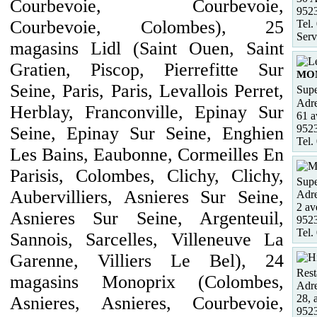
Courbevoie, Courbevoie,
952
Courbevoie, Colombes), 25
Tel.
Serv
magasins Lidl (Saint Ouen, Saint
Gratien, Piscop, Pierrefitte Sur
MO
Seine, Paris, Paris, Levallois Perret,
Supe
Adre
Herblay, Franconville, Epinay Sur
61 a
952
Seine, Epinay Sur Seine, Enghien
Tel.
Les Bains, Eaubonne, Cormeilles En
Parisis, Colombes, Clichy, Clichy,
Supe
Aubervilliers, Asnieres Sur Seine,
Adre
2 av
Asnieres Sur Seine, Argenteuil,
952
Tel.
Sannois, Sarcelles, Villeneuve La
Garenne, Villiers Le Bel), 24
Rest
magasins Monoprix (Colombes,
Adre
28, 
Asnieres, Asnieres, Courbevoie,
952