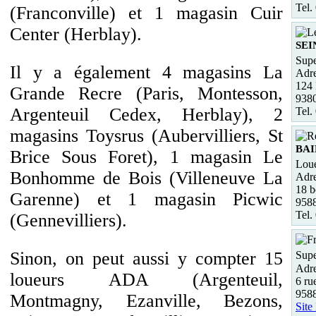
Tel.
(Franconville) et 1 magasin Cuir
Center (Herblay).
SEI
Supe
Il y a également 4 magasins La
Adre
124
Grande Recre (Paris, Montesson,
938
Argenteuil Cedex, Herblay), 2
Tel.
magasins Toysrus (Aubervilliers, St
BAI
Brice Sous Foret), 1 magasin Le
Loue
Bonhomme de Bois (Villeneuve La
Adre
18 b
Garenne) et 1 magasin Picwic
958
Tel.
(Gennevilliers).
Sinon, on peut aussi y compter 15
Supe
Adre
loueurs ADA (Argenteuil,
6 ru
958
Montmagny, Ezanville, Bezons,
Site