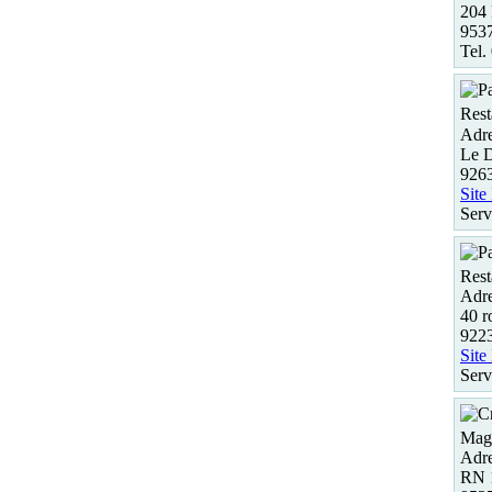
204 
953
Tel.
Rest
Adre
Le D
926
Site
Serv
Rest
Adre
40 r
9223
Site
Serv
Maga
Adre
RN 