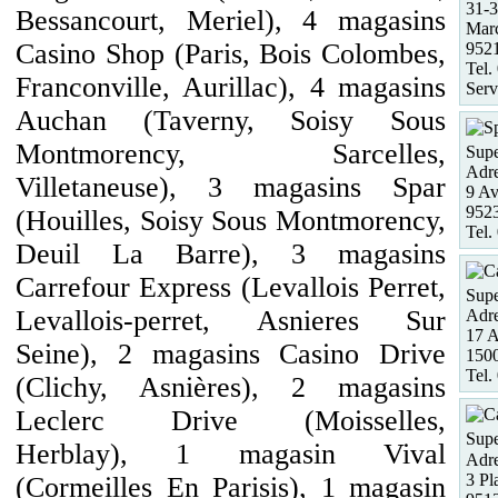
31-3
Bessancourt, Meriel), 4 magasins
Marc
Casino Shop (Paris, Bois Colombes,
952
Tel.
Franconville, Aurillac), 4 magasins
Serv
Auchan (Taverny, Soisy Sous
Montmorency, Sarcelles,
Supe
Adre
Villetaneuse), 3 magasins Spar
9 Av
952
(Houilles, Soisy Sous Montmorency,
Tel.
Deuil La Barre), 3 magasins
Carrefour Express (Levallois Perret,
Supe
Levallois-perret, Asnieres Sur
Adre
17 A
Seine), 2 magasins Casino Drive
1500
Tel.
(Clichy, Asnières), 2 magasins
Leclerc Drive (Moisselles,
Supe
Herblay), 1 magasin Vival
Adre
3 Pl
(Cormeilles En Parisis), 1 magasin