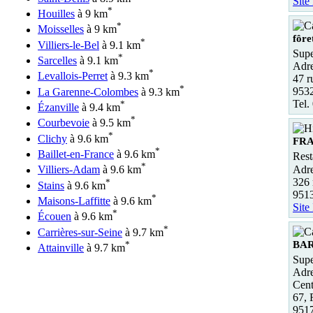
Site
*
Houilles
à 9 km
*
Moisselles
à 9 km
fôre
*
Villiers-le-Bel
à 9.1 km
Supe
*
Sarcelles
à 9.1 km
Adre
*
Levallois-Perret
à 9.3 km
47 r
*
9532
La Garenne-Colombes
à 9.3 km
Tel.
*
Ézanville
à 9.4 km
*
Courbevoie
à 9.5 km
*
Clichy
à 9.6 km
FR
*
Baillet-en-France
à 9.6 km
Rest
*
Adre
Villiers-Adam
à 9.6 km
326 
*
Stains
à 9.6 km
951
*
Maisons-Laffitte
à 9.6 km
Site
*
Écouen
à 9.6 km
*
Carrières-sur-Seine
à 9.7 km
BA
*
Attainville
à 9.7 km
Supe
Adre
Cent
67, 
951