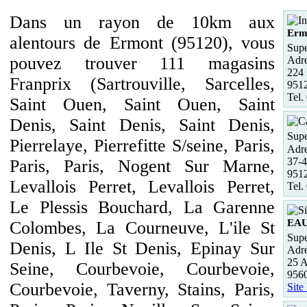
Dans un rayon de 10km aux
Erm
alentours de Ermont (95120), vous
Supe
pouvez trouver 111 magasins
Adre
224 
Franprix (Sartrouville, Sarcelles,
951
Tel.
Saint Ouen, Saint Ouen, Saint
Denis, Saint Denis, Saint Denis,
Supe
Pierrelaye, Pierrefitte S/seine, Paris,
Adre
37-4
Paris, Paris, Nogent Sur Marne,
951
Levallois Perret, Levallois Perret,
Tel.
Le Plessis Bouchard, La Garenne
EA
Colombes, La Courneuve, L'ile St
Supe
Denis, L Ile St Denis, Epinay Sur
Adre
25 A
Seine, Courbevoie, Courbevoie,
956
Courbevoie, Taverny, Stains, Paris,
Site