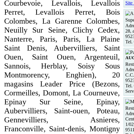
Courbevoie, Levallois, Levallois
Site
Perret, Levallois Perret, Bois
Colombes, La Garenne Colombes,
Supe
Adre
Neuilly Sur Seine, Clichy Cedex,
28, 
952
Nanterre, Paris, Paris, La Plaine
Tel.
Saint Denis, Aubervilliers, Saint
Ouen, Saint Ouen, Argenteuil,
AU
Rest
Sannois, Herblay, Soisy Sous
Adre
Montmorency, Enghien), 20
C.C.
952
magasins Leader Price (Bezons,
Tel.
Serv
Cormeilles, Domont, La Courneuve,
Epinay Sur Seine, Epinay,
Rest
Aubervilliers, Saint-ouen, Poteau,
Adre
Gennevilliers, Asnieres,
Cent
1/02
Franconville, Saint-denis, Montigny
951