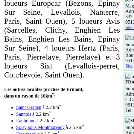
loueurs Europcar (Bezons, Epinay
Maga
Sur Seine, Levallois, Nanterre,
Adre
337 
Paris, Saint Ouen), 5 loueurs Avis
9513
Site
(Sarcelles, Clichy, Enghien Les
Bains, Enghien Les Bains, Epinay
Supe
Sur Seine), 4 loueurs Hertz (Paris,
Adre
Paris, Pierrelaye, Pierrelaye) et 3
Rou
9513
loueurs Sixt (Levallois-perret,
Site
Courbevoie, Saint Ouen).
FR
Supe
Les autres localités proches de Ermont,
Adre
*
dans un rayon de 10km
:
C.C
951
*
Saint-Gratien
à 2.2 km
Tel.
*
Sannois
à 2.2 km
*
Eaubonne
à 2.2 km
*
Supe
Soisy-sous-Montmorency
à 2.5 km
Adre
*