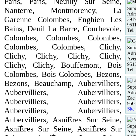
Paris, Paris, Neuilly Sur Seine,
Supe
Nanterre, Montmorency, La
Adre
Garenne Colombes, Enghien Les
39 b
951
Bains, Deuil La Barre, Courbevoie,
Tel.
Colombes, Colombes, Colombes,
Colombes, Colombes, Clichy,
Supe
Adre
Clichy, Clichy, Clichy, Clichy,
Aven
Clichy, Clichy, Bouffemont, Bois
951
Tel.
Colombes, Bois Colombes, Bezons,
Bezons, Beauchamp, Aubervilliers,
Supe
Aubervilliers, Aubervilliers,
Adre
Zac
Aubervilliers, Aubervilliers,
956
Site
Aubervilliers, Aubervilliers,
Aubervilliers, AsniÈres Sur Seine,
Supe
AsniÈres Sur Seine, AsniÈres Sur
Adre