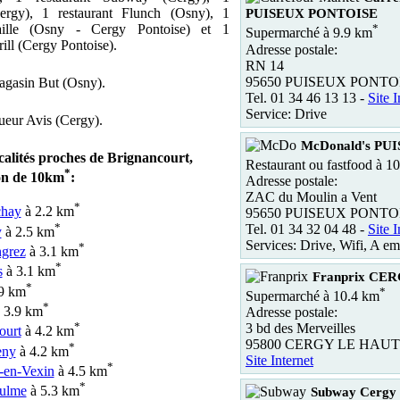
ergy), 1 restaurant Flunch (Osny), 1
PUISEUX PONTOISE
paille (Osny - Cergy Pontoise) et 1
*
Supermarché à 9.9 km
rill (Cergy Pontoise).
Adresse postale:
RN 14
95650 PUISEUX PONTO
magasin But (Osny).
Tel. 01 34 46 13 13 -
Site I
Service: Drive
oueur Avis (Cergy).
McDonald's PU
calités proches de Brignancourt,
Restaurant ou fastfood à 1
*
on de 10km
:
Adresse postale:
ZAC du Moulin a Vent
*
chay
à 2.2 km
95650 PUISEUX PONTO
*
Tel. 01 34 32 04 48 -
Site I
y
à 2.5 km
Services: Drive, Wifi, A em
*
grez
à 3.1 km
*
s
à 3.1 km
Franprix CE
*
9 km
*
Supermarché à 10.4 km
*
 3.9 km
Adresse postale:
*
3 bd des Merveilles
ourt
à 4.2 km
95800 CERGY LE HAUT
*
ny
à 4.2 km
Site Internet
*
-en-Vexin
à 4.5 km
*
ulme
à 5.3 km
Subway Cergy 