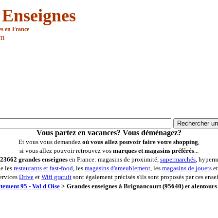
 Enseignes
es en France
om
Vous partez en vacances? Vous déménagez?
Et vous vous demandez
où vous allez pouvoir faire votre shopping
,
si vous allez pouvoir retrouvez vos
marques et magasins préférés
...
23662 grandes enseignes
en France: magasins de proximité,
supermarchés
, hyperm
ue les
restaurants et fast-food
, les
magasins d'ameublement
, les
magasins de jouets
et
ervices
Drive
et
Wifi gratuit
sont également précisés s'ils sont proposés par ces ense
tement 95 - Val d Oise
>
Grandes enseignes à Brignancourt (95640) et alentours