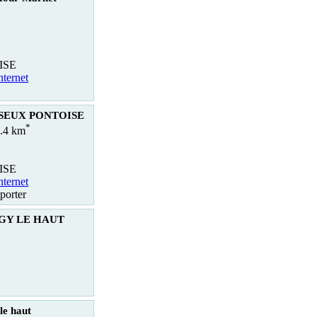
ISE
nternet
ISEUX PONTOISE
*
0.4 km
ISE
nternet
porter
RGY LE HAUT
le haut