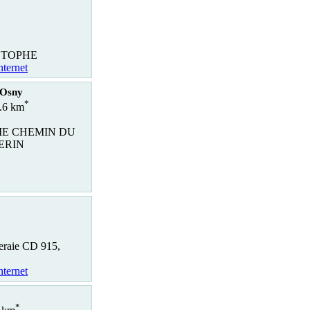
STOPHE
nternet
 Osny
*
1.6 km
IE CHEMIN DU
ERIN
eraie CD 915,
nternet
*