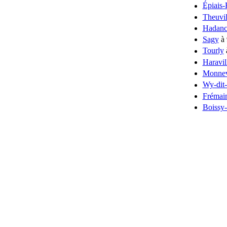
Épiais
Theuvil
Hadanc
Sagy
à 
Tourly
Haravil
Monnev
Wy-dit-
Frémain
Boissy-l