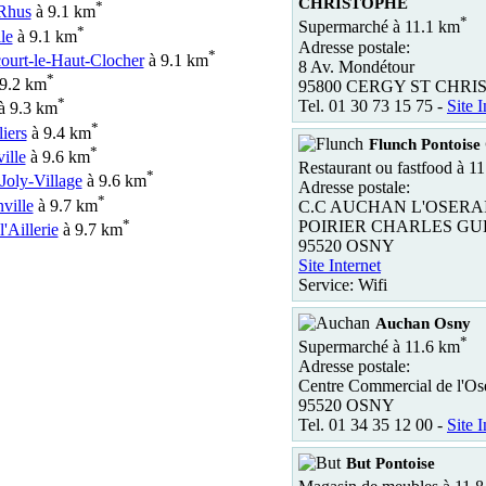
CHRISTOPHE
*
-Rhus
à 9.1 km
*
Supermarché à 11.1 km
*
le
à 9.1 km
Adresse postale:
*
ourt-le-Haut-Clocher
à 9.1 km
8 Av. Mondétour
*
9.2 km
95800 CERGY ST CHRI
*
Tel. 01 30 73 15 75 -
Site I
à 9.3 km
*
liers
à 9.4 km
Flunch Pontoise
*
ille
à 9.6 km
Restaurant ou fastfood à 1
*
Joly-Village
à 9.6 km
Adresse postale:
*
ville
à 9.7 km
C.C AUCHAN L'OSERA
*
POIRIER CHARLES GU
'Aillerie
à 9.7 km
95520 OSNY
Site Internet
Service: Wifi
Auchan Osny
*
Supermarché à 11.6 km
Adresse postale:
Centre Commercial de l'Os
95520 OSNY
Tel. 01 34 35 12 00 -
Site I
But Pontoise