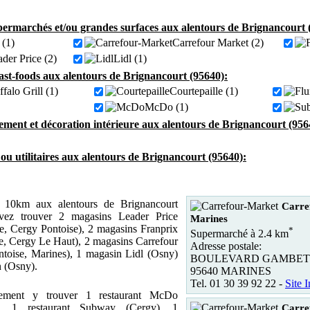
ermarchés et/ou grandes surfaces aux alentours de Brignancourt 
(1)
Carrefour Market (2)
der Price (2)
Lidl (1)
fast-foods aux alentours de Brignancourt (95640):
falo Grill (1)
Courtepaille (1)
McDo (1)
ment et décoration intérieure aux alentours de Brignancourt (956
 ou utilitaires aux alentours de Brignancourt (95640):
10km aux alentours de Brignancourt
Carre
vez trouver 2 magasins Leader Price
Marines
e, Cergy Pontoise), 2 magasins Franprix
*
Supermarché à 2.4 km
e, Cergy Le Haut), 2 magasins Carrefour
Adresse postale:
toise, Marines), 1 magasin Lidl (Osny)
BOULEVARD GAMBET
 (Osny).
95640 MARINES
Tel. 01 30 39 92 22 -
Site I
ement y trouver 1 restaurant McDo
e), 1 restaurant Subway (Cergy), 1
Carre