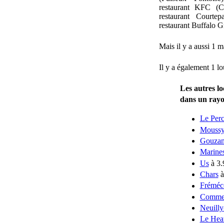
restaurant KFC (C
restaurant Courte
restaurant Buffalo G
Mais il y a aussi 1 
Il y a également 1 l
Les autres lo
dans un ray
Le Per
Mouss
Gouzan
Marine
Us
à 3.
Chars
à
Fréméc
Comme
Neuilly
Le Hea