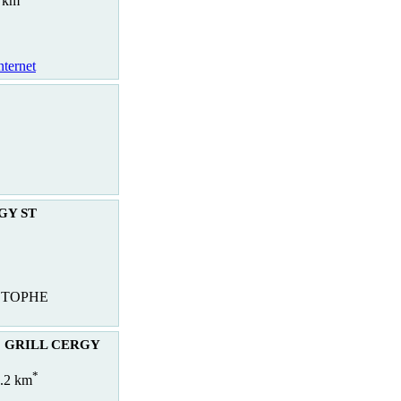
8 km
nternet
RGY ST
STOPHE
 GRILL CERGY
*
3.2 km