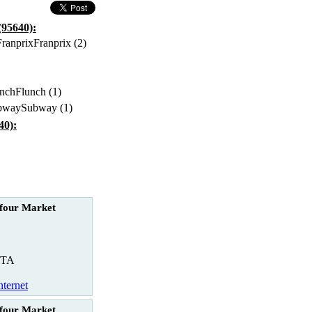
(95640):
Franprix (2)
Flunch (1)
Subway (1)
40):
four Market
TA
nternet
four Market