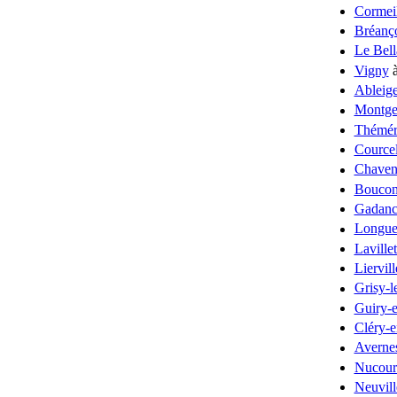
Cormeil
Bréanç
Le Bell
Vigny
à
Ableig
Montge
Thémér
Courcel
Chaven
Bouconv
Gadanc
Longue
Lavillet
Liervill
Grisy-l
Guiry-
Cléry-e
Averne
Nucour
Neuvil