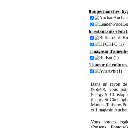
8 supermarchés, hyp
Auchan 
Lea
6 restaurants et/ou 
Buf
KFC (1)
1 magasin d'ameuble
But (1)
1 loueur de voitures
Avis (1)
Dans un rayon de 
(95640), vous pou
(Cergy St Christoph
(Cergy St Christoph
Market (Puiseux Pon
et 1 magasin Auchan
Vous pouvez égal
(Puiseux Pontois