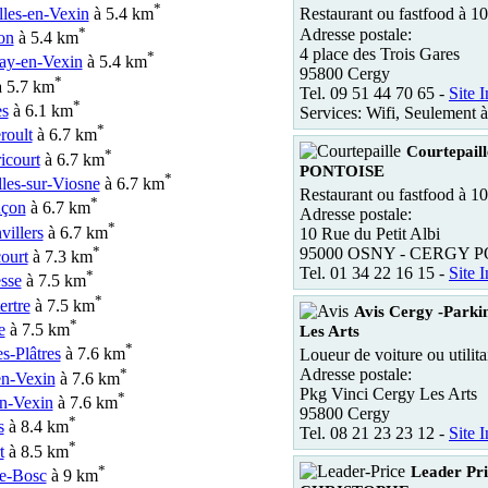
*
les-en-Vexin
à 5.4 km
Restaurant ou fastfood à 1
*
Adresse postale:
on
à 5.4 km
4 place des Trois Gares
*
ay-en-Vexin
à 5.4 km
95800 Cergy
*
 5.7 km
Tel. 09 51 44 70 65 -
Site I
*
es
à 6.1 km
Services: Wifi, Seulement 
*
roult
à 6.7 km
Courtepai
*
icourt
à 6.7 km
PONTOISE
*
les-sur-Viosne
à 6.7 km
Restaurant ou fastfood à 1
*
çon
à 6.7 km
Adresse postale:
*
illers
à 6.7 km
10 Rue du Petit Albi
*
95000 OSNY - CERGY 
ourt
à 7.3 km
Tel. 01 34 22 16 15 -
Site I
*
sse
à 7.5 km
*
ertre
à 7.5 km
Avis Cergy -Parki
*
e
à 7.5 km
Les Arts
*
es-Plâtres
à 7.6 km
Loueur de voiture ou utilit
*
Adresse postale:
en-Vexin
à 7.6 km
Pkg Vinci Cergy Les Arts
*
n-Vexin
à 7.6 km
95800 Cergy
*
s
à 8.4 km
Tel. 08 21 23 23 12 -
Site I
*
t
à 8.5 km
*
Leader Pr
le-Bosc
à 9 km