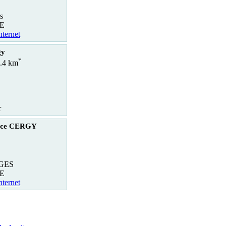
s
E
nternet
gy
*
3.4 km
r
rice CERGY
IGES
E
nternet