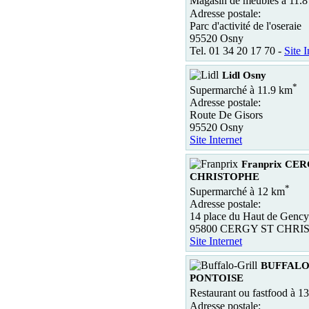
Magasin de meubles à 11.
Adresse postale:
Parc d'activité de l'oseraie
95520 Osny
Tel. 01 34 20 17 70 -
Site I
Lidl Osny
*
Supermarché à 11.9 km
Adresse postale:
Route De Gisors
95520 Osny
Site Internet
Franprix CE
CHRISTOPHE
*
Supermarché à 12 km
Adresse postale:
14 place du Haut de Gency
95800 CERGY ST CHRI
Site Internet
BUFFALO
PONTOISE
Restaurant ou fastfood à 1
Adresse postale: