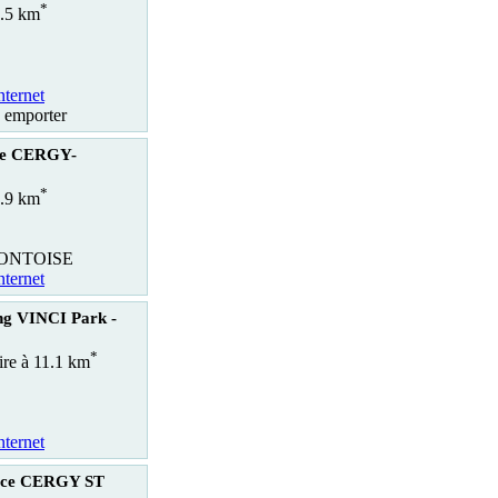
*
0.5 km
nternet
à emporter
lle CERGY-
*
0.9 km
PONTOISE
nternet
ng VINCI Park -
*
aire à 11.1 km
nternet
ice CERGY ST