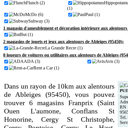
Flunch (2)
Hippopotam
(1)
McDo (6)
Paul (1)
Subway (3)
1 magasin d'ameublement et décoration intérieure aux alentours 
But (1)
2 magasins de jouets et jeux aux alentours de Ableiges (95450):
La Grande Recre (1)
8 loueurs de voitures ou utilitaires aux alentours de Ableiges (954
ADA (3)
Avis (3)
Rent a Car (1)
Dans un rayon de 10km aux alentours
PUI
de Ableiges (95450), vous pouvez
Supe
trouver 6 magasins Franprix (Saint
Adre
RN 
Ouen L'aumone, Conflans St
956
Tel.
Honorine, Cergy St Christophe,
Serv
Cergy Pontoise, Cergy Le Haut,