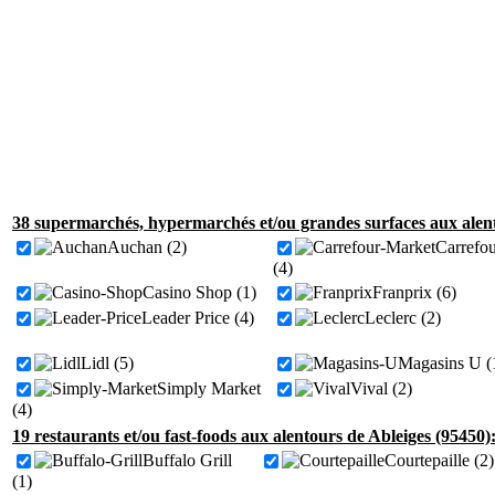
38 supermarchés, hypermarchés et/ou grandes surfaces aux alent
Auchan (2)
Carrefo
(4)
Casino Shop (1)
Franprix (6)
Leader Price (4)
Leclerc (2)
Lidl (5)
Magasins U (
Simply Market
Vival (2)
(4)
19 restaurants et/ou fast-foods aux alentours de Ableiges (95450)
Buffalo Grill
Courtepaille (2)
(1)