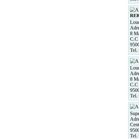
RE
Loue
Adre
8 Ma
C.C 
950
Tel.
Loue
Adre
8 Ma
C.C 
950
Tel.
Supe
Adre
Cent
950
Tel.