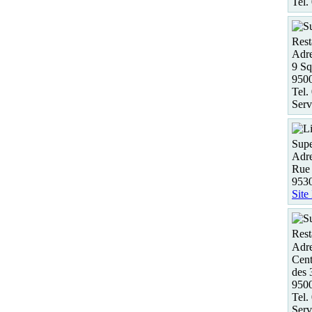
Tel.
Rest
Adre
9 Sq
9500
Tel.
Serv
Supe
Adre
Rue 
9530
Site
Rest
Adre
Cent
des 
950
Tel.
Serv