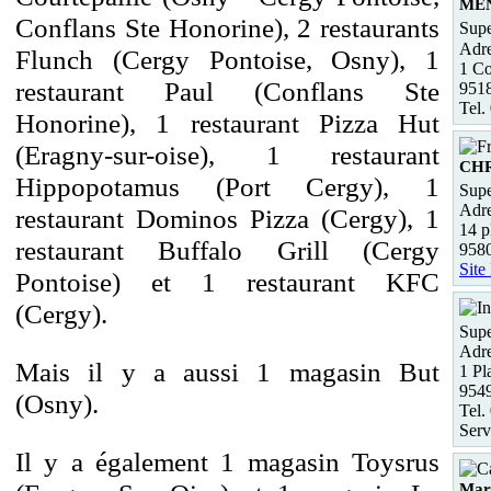
ME
Conflans Ste Honorine), 2 restaurants
Supe
Adre
Flunch (Cergy Pontoise, Osny), 1
1 Co
restaurant Paul (Conflans Ste
95
Tel.
Honorine), 1 restaurant Pizza Hut
(Eragny-sur-oise), 1 restaurant
CH
Hippopotamus (Port Cergy), 1
Supe
Adre
restaurant Dominos Pizza (Cergy), 1
14 p
restaurant Buffalo Grill (Cergy
958
Site
Pontoise) et 1 restaurant KFC
(Cergy).
Supe
Adre
Mais il y a aussi 1 magasin But
1 Pl
9549
(Osny).
Tel.
Serv
Il y a également 1 magasin Toysrus
Mar