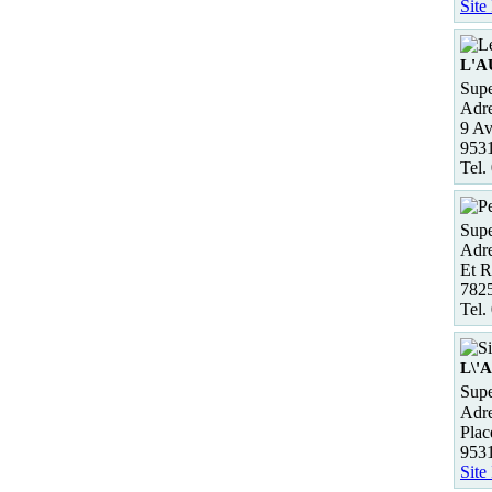
Site
L'
Supe
Adre
9 Av
953
Tel.
Supe
Adre
Et R
782
Tel.
L\'
Supe
Adre
Plac
953
Site