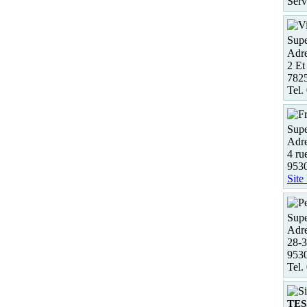
Serv
Supe
Adre
2 Et
782
Tel.
Supe
Adre
4 ru
953
Site
Supe
Adre
28-3
9530
Tel.
TE