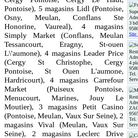
Pontoise), 5 magasins Lidl (Pontoise,
Supe
Osny, Meulan, Conflans Ste
Adre
3 bd
Honorine, Vaureal), 4 magasins
958
Simply Market (Conflans, Meulan
Site
Tessancourt, Eragny, St-ouen
L\'aumone), 4 magasins Leader Price
Rest
Adre
(Cergy St Christophe, Cergy
4 pl
958
Pontoise, St Ouen L'aumone,
Tel.
Hardricourt), 4 magasins Carrefour
Serv
Market (Puiseux Pontoise,
Menucourt, Marines, Jouy Le
Rest
Adre
Moutier), 3 magasins Petit Casino
ZAC
956
(Pontoise, Meulan, Vaux Sur Seine), 2
Tel.
magasins Vival (Meulan, Vaux Sur
Serv
Seine), 2 magasins Leclerc Drive