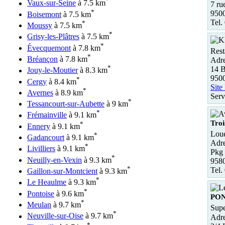
*
Vaux-sur-Seine
à 7.5 km
7 ru
*
950
Boisemont
à 7.5 km
Tel.
*
Moussy
à 7.5 km
*
Grisy-les-Plâtres
à 7.5 km
*
Évecquemont
à 7.8 km
Rest
*
Bréançon
à 7.8 km
Adre
*
14 B
Jouy-le-Moutier
à 8.3 km
950
*
Cergy
à 8.4 km
Site
*
Avernes
à 8.9 km
Serv
*
Tessancourt-sur-Aubette
à 9 km
*
Frémainville
à 9.1 km
Troi
*
Ennery
à 9.1 km
Loue
*
Gadancourt
à 9.1 km
Adre
*
Livilliers
à 9.1 km
Pkg 
*
Neuilly-en-Vexin
à 9.3 km
958
*
Tel.
Gaillon-sur-Montcient
à 9.3 km
*
Le Heaulme
à 9.3 km
*
Pontoise
à 9.6 km
PO
*
Meulan
à 9.7 km
Supe
*
Neuville-sur-Oise
à 9.7 km
Adre
*