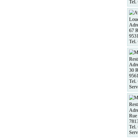
Tel.
Loue
Adre
67 R
953
Tel.
Rest
Adre
30 R
956
Tel.
Serv
Rest
Adre
Rue 
781
Tel.
Serv