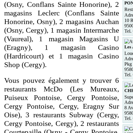
(Osny, Conflans Sainte Honorine), 2
PO
Rest
magasins Leclerc (Conflans Sainte
Adre
Honorine, Osny), 2 magasins Auchan
10 R
950
(Osny, Cergy), 1 magasin Intermarche
Tel.
(Vaureal), 1 magasin Magasins U
(Eragny), 1 magasin Casino
Les 
Loue
(Hardricourt) et 1 magasin Casino
Adre
Shop (Cergy).
Pkg 
958
Tel.
Vous pouvez également y trouver 6
restaurants McDo (Les Mureaux,
CH
Puiseux Pontoise, Cergy Pontoise,
Supe
Adre
Cergy Pontoise, Cergy, Eragny Sur
8 Av
Oise), 3 restaurants Subway (Cergy,
958
Tel.
Cergy Pontoise, Cergy), 2 restaurants
Courtepaille (Osny - Cergy Pontoise,