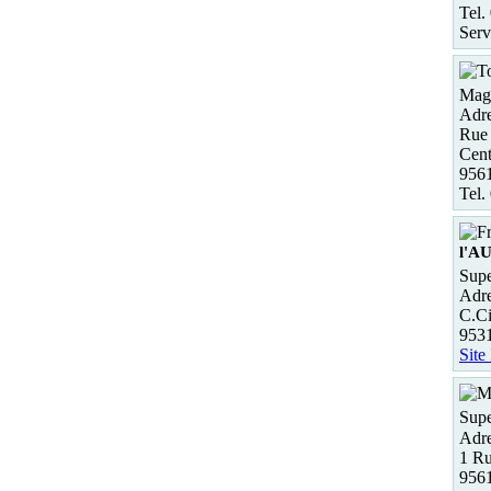
Tel.
Serv
Maga
Adre
Rue
Cent
956
Tel.
l'A
Supe
Adre
C.Ci
953
Site
Supe
Adre
1 R
956