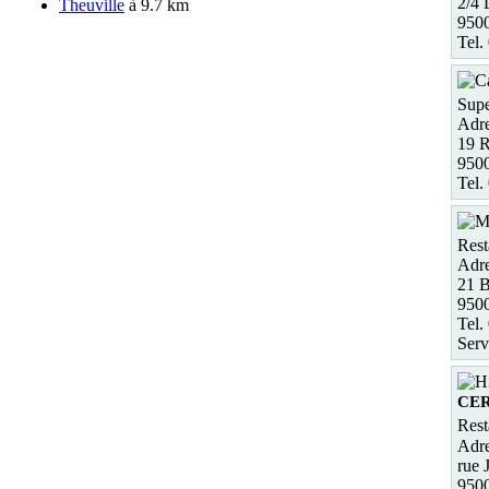
2/4
Theuville
à 9.7 km
950
Tel.
Supe
Adre
19 R
950
Tel.
Rest
Adre
21 B
950
Tel.
Serv
CE
Rest
Adre
rue 
950