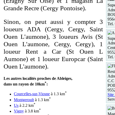
(Eragny Sur Oise) et 1 magasin La
Supe
Grande Recre (Cergy Pontoise).
Adre
BO
956
Sinon, on peut aussi y compter 3
Tel.
loueurs ADA (Cergy, Cergy, Saint
Ouen L'aumone), 3 loueurs Avis (St
Supe
Ouen L'aumone, Cergy, Cergy), 1
Adre
Cent
loueur Rent a Car (St Ouen L
955
Tel.
Aumone) et 1 loueur Europcar (Saint
Ouen L'aumone).
Rest
Adre
Les autres localités proches de Ableiges,
C.C
*
dans un rayon de 10km
:
POI
955
*
Courcelles-sur-Viosne
à 1.3 km
Site
*
Serv
Montgeroult
à 1.3 km
*
Us
à 2.2 km
*
Vigny
à 3.8 km
Maga