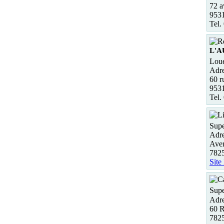
72 a
953
Tel.
L'
Loue
Adre
60 r
953
Tel.
Supe
Adre
Ave
782
Site
Supe
Adre
60 
782