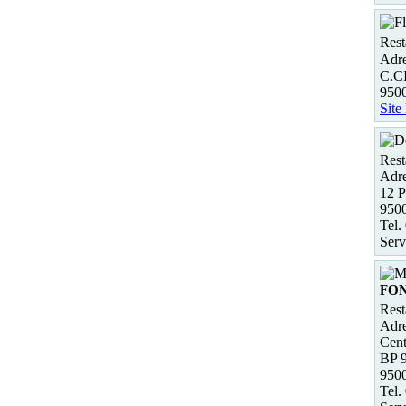
Rest
Adre
C.C
950
Site
Rest
Adre
12 P
950
Tel.
Serv
FON
Rest
Adre
Cent
BP 
950
Tel.