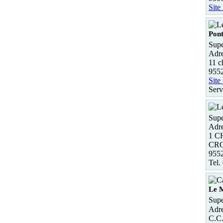
Site
Pont
Supe
Adre
11 c
955
Site
Serv
Supe
Adre
1 C
CRO
955
Tel.
Le 
Supe
Adre
C.C