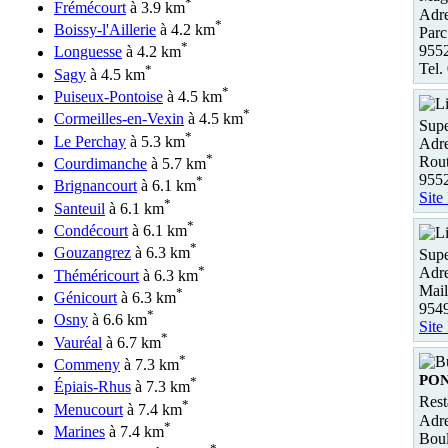
*
Frémécourt
à 3.9 km
Adre
*
Boissy-l'Aillerie
à 4.2 km
Parc 
*
955
Longuesse
à 4.2 km
Tel.
*
Sagy
à 4.5 km
*
Puiseux-Pontoise
à 4.5 km
*
Cormeilles-en-Vexin
à 4.5 km
Supe
*
Le Perchay
à 5.3 km
Adre
*
Rout
Courdimanche
à 5.7 km
955
*
Brignancourt
à 6.1 km
Site
*
Santeuil
à 6.1 km
*
Condécourt
à 6.1 km
*
Gouzangrez
à 6.3 km
Supe
*
Adre
Théméricourt
à 6.3 km
Mail
*
Génicourt
à 6.3 km
9549
*
Osny
à 6.6 km
Site
*
Vauréal
à 6.7 km
*
Commeny
à 7.3 km
PO
*
Épiais-Rhus
à 7.3 km
Rest
*
Menucourt
à 7.4 km
Adre
*
Marines
à 7.4 km
Boul