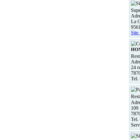
Supe
Adre
La C
956
Site
HO
Rest
Adre
24 r
787
Tel.
Rest
Adre
109
787
Tel.
Serv