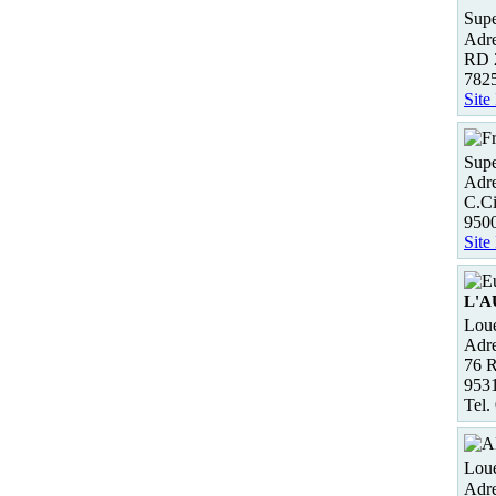
Supe
Adre
RD 
78
Site
Supe
Adre
C.Ci
950
Site
L'
Loue
Adre
76 
953
Tel.
Loue
Adre