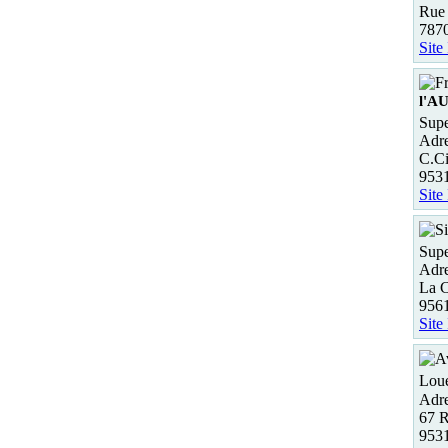
Rue
7870
Site
l'A
Supe
Adre
C.Ci
953
Site
Supe
Adre
La C
956
Site
Loue
Adre
67 R
953