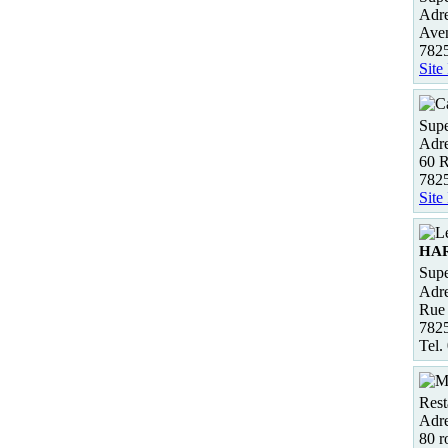
Adre
Ave
782
Site
Supe
Adre
60 
782
Site
HA
Supe
Adre
Rue 
782
Tel.
Rest
Adre
80 r