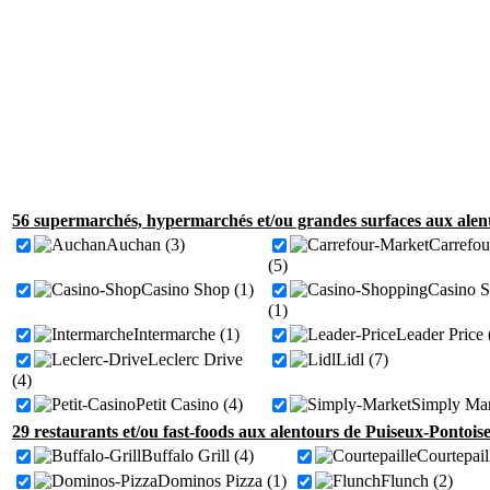
56 supermarchés, hypermarchés et/ou grandes surfaces aux alent
Auchan (3)
Carrefou
(5)
Casino Shop (1)
Casino 
(1)
Intermarche (1)
Leader Price 
Leclerc Drive
Lidl (7)
(4)
Petit Casino (4)
Simply Mar
29 restaurants et/ou fast-foods aux alentours de Puiseux-Pontoise
Buffalo Grill (4)
Courtepail
Dominos Pizza (1)
Flunch (2)