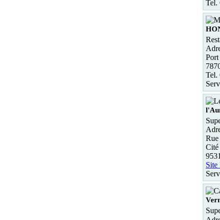
Tel.
HO
Rest
Adre
Port
787
Tel.
Serv
l'A
Supe
Adre
Rue 
Cité
953
Site
Serv
Vern
Supe
Adre