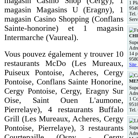
magasin Casino Shop (Cergy), 1
1 Pl
magasin Magasins U (Eragny), 1
9549
Tel.
magasin Casino Shopping (Conflans
Serv
Sainte-honorine) et 1 magasin
Intermarche (Vaureal).
CH
Supe
Adre
Vous pouvez également y trouver 10
14 p
958
restaurants McDo (Les Mureaux,
Site
Puiseux Pontoise, Acheres, Cergy
Pontoise, Conflans Sainte Honorine,
ME
Supe
Cergy Pontoise, Cergy, Eragny Sur
Adre
Oise, Saint Ouen L'aumone,
1 Co
95
Pierrelaye), 4 restaurants Buffalo
Tel.
Grill (Les Mureaux, Acheres, Cergy
Pontoise, Pierrelaye), 3 restaurants
Supe
Adre
Courtepaille (Osny - Cergy