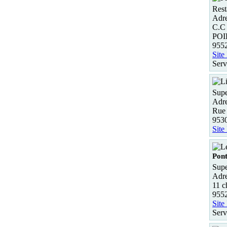
Rest
Adre
C.C
POI
955
Site
Serv
Supe
Adre
Rue 
9530
Site
Pont
Supe
Adre
11 c
955
Site
Serv