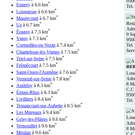
950
*
Ennery
à 6.6 km
Tel.
*
Longuesse
à 6.6 km
*
Maurecourt
à 6.7 km
Rest
*
Us
à 6.7 km
Adre
*
Éragny
à 7.3 km
9 Sq
*
Vigny
à 7.3 km
9500
*
Tel.
Cormeilles-en-Vexin
à 7.4 km
Serv
*
Chanteloup-les-Vignes
à 7.5 km
*
Triel-sur-Seine
à 7.5 km
*
Frémécourt
à 7.5 km
RE
*
Saint-Ouen-l'Aumône
à 7.6 km
Loue
*
Adre
Verneuil-sur-Seine
à 7.8 km
8 Ma
*
Andrésy
à 8.3 km
C.C 
*
Épiais-Rhus
à 8.3 km
950
*
Livilliers
à 8.4 km
Tel.
*
Tessancourt-sur-Aubette
à 8.5 km
*
Les Mureaux
à 9.4 km
Loue
*
Grisy-les-Plâtres
à 9.6 km
Adre
*
Vernouillet
à 9.6 km
8 Ma
*
Meulan
à 9.6 km
C.C 