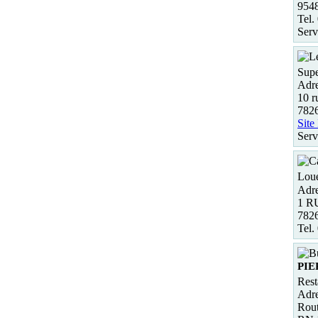
954
Tel.
Serv
Supe
Adre
10 r
782
Site
Serv
Loue
Adre
1 R
782
Tel.
PI
Rest
Adre
Rout