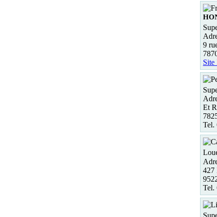
HO
Supe
Adre
9 ru
787
Site
Supe
Adre
Et R
782
Tel.
Loue
Adre
427 
952
Tel.
Supe