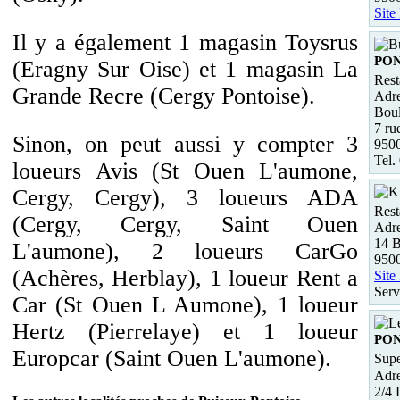
Site
Il y a également 1 magasin Toysrus
PO
(Eragny Sur Oise) et 1 magasin La
Rest
Grande Recre (Cergy Pontoise).
Adre
Boul
7 ru
Sinon, on peut aussi y compter 3
950
Tel.
loueurs Avis (St Ouen L'aumone,
Cergy, Cergy), 3 loueurs ADA
Rest
(Cergy, Cergy, Saint Ouen
Adre
14 B
L'aumone), 2 loueurs CarGo
950
(Achères, Herblay), 1 loueur Rent a
Site
Serv
Car (St Ouen L Aumone), 1 loueur
Hertz (Pierrelaye) et 1 loueur
PO
Europcar (Saint Ouen L'aumone).
Supe
Adre
2/4