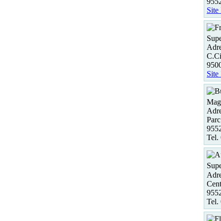
955
Site
Supe
Adre
C.Ci
950
Site
Maga
Adre
Parc 
955
Tel.
Supe
Adre
Cent
955
Tel.