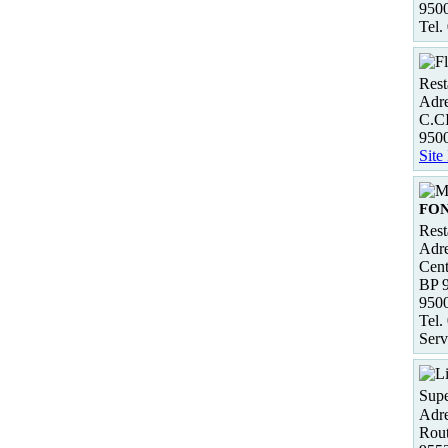
950
Tel.
Rest
Adre
C.C
950
Site
FON
Rest
Adre
Cent
BP 
950
Tel.
Serv
Supe
Adre
Rout