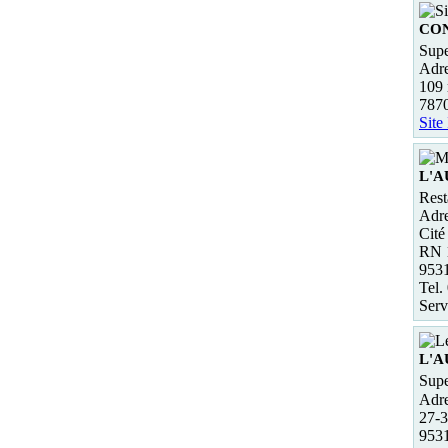
CO
Supe
Adre
109 
787
Site
L'
Rest
Adre
Cité
RN 
953
Tel.
Serv
L'
Supe
Adre
27-
953