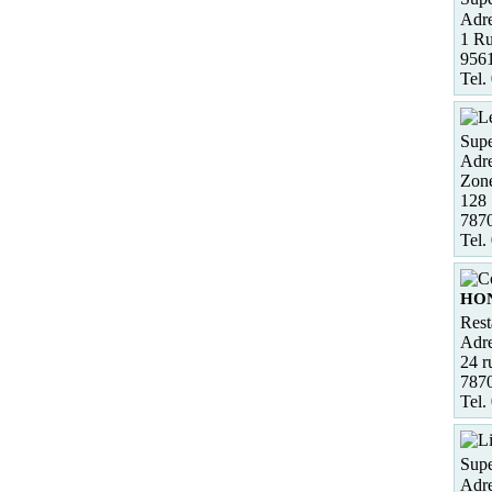
Adre
1 R
956
Tel.
Supe
Adre
Zone
128
787
Tel.
HO
Rest
Adre
24 r
787
Tel.
Supe
Adre