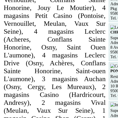
Adre
Honorine, Jouy Le Moutier), 4
Pkg 
958
magasins Petit Casino (Pontoise,
Tel.
Vernouillet, Meulan, Vaux Sur
Seine), 4 magasins Leclerc
CH
Supe
(Acheres, Conflans Sainte
Adre
Honorine, Osny, Saint Ouen
8 Av
958
L'aumone), 4 magasins Leclerc
Tel.
Drive (Osny, Achères, Conflans
Sainte Honorine, Saint-ouen
PO
Rest
L'aumone), 3 magasins Auchan
Adre
(Osny, Cergy, Les Mureaux), 2
10 R
950
magasins Casino (Hardricourt,
Tel.
Andresy), 2 magasins Vival
(Meulan, Vaux Sur Seine), 1
Supe
Adre