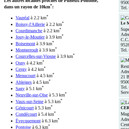
Les autres localités proches de Puiseux-Pontoise,
950
*
dans un rayon de 10km
:
Tel.
*
Vauréal
à 2.2 km
Le 
*
Boissy-l'Aillerie
à 2.2 km
Supe
*
Courdimanche
à 2.2 km
Adre
*
Jouy-le-Moutier
à 3.9 km
C.C
*
Boisemont
à 3.9 km
952
*
Tel.
Montgeroult
à 3.9 km
*
Courcelles-sur-Viosne
à 3.9 km
*
Osny
à 4.2 km
Rest
*
Cergy
à 4.2 km
Adre
*
Menucourt
à 4.5 km
21 B
*
950
Ableiges
à 4.5 km
Tel.
*
Sagy
à 5.1 km
Serv
*
Neuville-sur-Oise
à 5.3 km
*
Vaux-sur-Seine
à 5.3 km
*
CE
Génicourt
à 5.3 km
*
Maga
Condécourt
à 5.4 km
Adre
*
Évecquemont
à 6.3 km
Cent
*
Pontoise
à 6.3 km