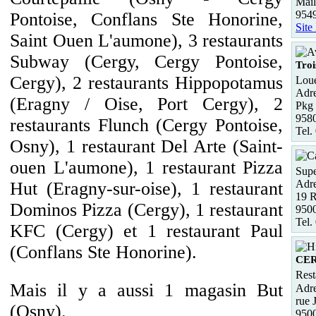
Mail
9549
Pontoise, Conflans Ste Honorine,
Site
Saint Ouen L'aumone), 3 restaurants
Subway (Cergy, Cergy Pontoise,
Troi
Cergy), 2 restaurants Hippopotamus
Loue
Adre
(Eragny / Oise, Port Cergy), 2
Pkg 
958
restaurants Flunch (Cergy Pontoise,
Tel.
Osny), 1 restaurant Del Arte (Saint-
ouen L'aumone), 1 restaurant Pizza
Supe
Adre
Hut (Eragny-sur-oise), 1 restaurant
19 R
Dominos Pizza (Cergy), 1 restaurant
950
Tel.
KFC (Cergy) et 1 restaurant Paul
(Conflans Ste Honorine).
CE
Rest
Mais il y a aussi 1 magasin But
Adre
rue 
(Osny).
950