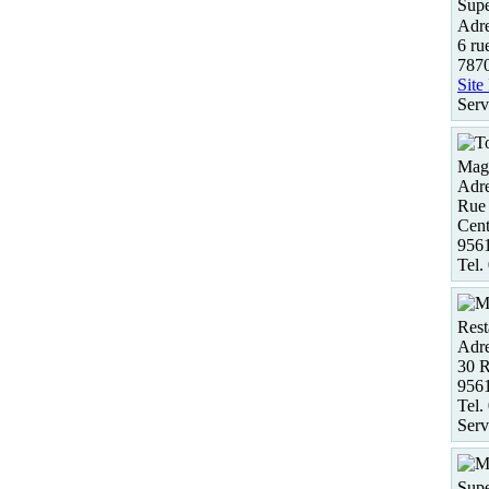
Supe
Adre
6 ru
7870
Site
Serv
Maga
Adre
Rue
Cent
956
Tel.
Rest
Adre
30 R
956
Tel.
Serv
Supe