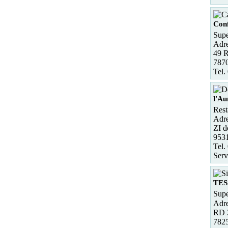
Conf
Supe
Adre
49 R
7870
Tel.
l'A
Rest
Adre
ZI d
953
Tel.
Serv
TE
Supe
Adre
RD 
78