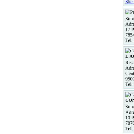
Site
Supe
Adre
17 P
7854
Tel.
L'
Rest
Adre
Cent
950
Tel.
CON
Supe
Adre
10 
787
Tel.