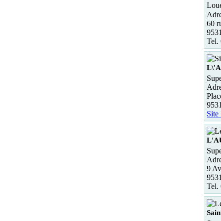
Loue
Adre
60 r
953
Tel.
L\'
Supe
Adre
Plac
953
Site
L'
Supe
Adre
9 Av
953
Tel.
Sain