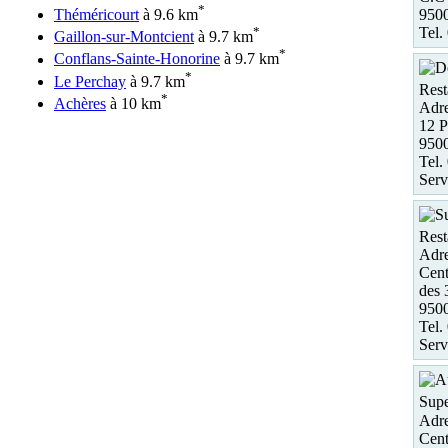
*
950
Théméricourt
à 9.6 km
Tel.
*
Gaillon-sur-Montcient
à 9.7 km
*
Conflans-Sainte-Honorine
à 9.7 km
*
Le Perchay
à 9.7 km
Rest
*
Achères
à 10 km
Adre
12 P
950
Tel.
Serv
Rest
Adre
Cent
des 
950
Tel.
Serv
Supe
Adre
Cent