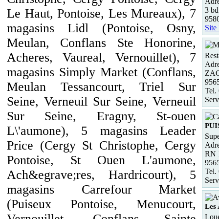
Adre
3 bd
Le Haut, Pontoise, Les Mureaux), 7
958
magasins Lidl (Pontoise, Osny,
Site
Meulan, Conflans Ste Honorine,
Acheres, Vaureal, Vernouillet), 7
Rest
Adre
magasins Simply Market (Conflans,
ZAC
956
Meulan Tessancourt, Triel Sur
Tel.
Seine, Verneuil Sur Seine, Verneuil
Serv
Sur Seine, Eragny, St-ouen
PUI
L\'aumone), 5 magasins Leader
Supe
Price (Cergy St Christophe, Cergy
Adre
RN 
Pontoise, St Ouen L'aumone,
956
Tel.
Ach&egrave;res, Hardricourt), 5
Serv
magasins Carrefour Market
(Puiseux Pontoise, Menucourt,
Les 
Vernouillet, Conflans Sainte
Loue