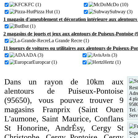
KFC (1)
McDo (10)
Pizza Hut (1)
Subway (3)
1 magasin d'ameublement et décoration intérieure aux alentours
But (1)
2 magasins de jouets et jeux aux alentours de Puiseux-Pontoise (
La Grande Recre (1)
11 loueurs de voitures ou utilitaires aux alentours de Puiseux-Pon
ADA (3)
Avis (3)
Europcar (1)
Hertz (1)
Dans un rayon de 10km aux
Rest
alentours de Puiseux-Pontoise
Adre
(95650), vous pouvez trouver 9
4 pl
958
magasins Franprix (Saint Ouen
Tel.
Serv
L'aumone, Saint Maurice, Conflans
St Honorine, AndrÉsy, Cergy St
Supe
Christophe, Cergy Pontoise, Cergy