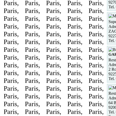
Paris, Paris, Paris, Paris, Paris,
927
Tel.
Paris, Paris, Paris, Paris, Paris,
Paris, Paris, Paris, Paris, Paris,
Supe
Paris, Paris, Paris, Paris, Paris,
Adre
ZAC
Paris, Paris, Paris, Paris, Paris,
922
Paris, Paris, Paris, Paris, Paris,
Tel.
Paris, Paris, Paris, Paris, Paris,
GA
Paris, Paris, Paris, Paris, Paris,
Rest
Paris, Paris, Paris, Paris, Paris,
Adre
2 Ro
Paris, Paris, Paris, Paris, Paris,
922
Tel.
Paris, Paris, Paris, Paris, Paris,
Paris, Paris, Paris, Paris, Paris,
Rest
Paris, Paris, Paris, Paris, Paris,
Adre
Paris, Paris, Paris, Paris, Paris,
64 B
920
Paris, Paris, Paris, Paris, Paris,
Tel.