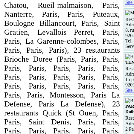
Site
Chatou, Rueil-malmaison, Paris,
Nanterre, Paris, Paris, Puteaux,
Rest
Boulogne Billancourt, Paris, Saint
Adre
8, r
Gratien, Levallois Perret, Paris,
926
Paris, La Garenne-colombes, Paris,
Tel.
Serv
Paris, Paris, Paris), 23 restaurants
Brioche Doree (Paris, Paris, Paris,
TE
Paris, Paris, Paris, Paris, Paris,
Rest
Adre
Paris, Paris, Paris, Paris, Paris,
15 p
Paris, Paris, Paris, Paris, Paris,
920
Site
Paris, Paris, Montesson, Paris La
Defense, Paris La Defense), 23
PAR
restaurants Quick (St Ouen, Paris,
Du0
Rest
Paris, Saint Denis, Paris, Paris,
Adre
2 Pa
Paris, Paris, Paris, Paris, Paris,