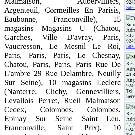
Malmaison, Aubervilliers,
924
Site
Argenteuil, Cormeilles En Parisis,
Eaubonne, Franconville), 15
Supe
magasins Magasins U (Chatou,
Adre
Garches, Ville D'avray, Paris,
30 a
924
Vaucresson, Le Mesnil Le Roi,
Site
Paris, Paris, Paris, Le Chesnay,
Chatou, Paris, Paris, Paris Rue De
Rest
Adre
L'ambre 29 Rue Delambre, Neuilly
49 R
Angl
Sur Seine), 10 magasins Leclerc
924
(Nanterre, Clichy, Gennevilliers,
Tel.
Serv
Levallois Perret, Rueil Malmaison
Cedex, Colombes, Colombes,
Rest
Epinay Sur Seine Saint Leu,
Adre
47 B
Franconville, Saint Prix), 10
924