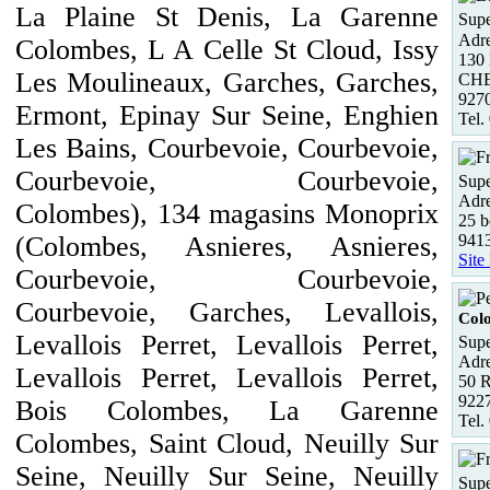
La Plaine St Denis, La Garenne
Supe
Adre
Colombes, L A Celle St Cloud, Issy
130
Les Moulineaux, Garches, Garches,
CH
927
Ermont, Epinay Sur Seine, Enghien
Tel.
Les Bains, Courbevoie, Courbevoie,
Courbevoie, Courbevoie,
Supe
Adre
Colombes), 134 magasins Monoprix
25 b
941
(Colombes, Asnieres, Asnieres,
Site
Courbevoie, Courbevoie,
Courbevoie, Garches, Levallois,
Col
Levallois Perret, Levallois Perret,
Supe
Adre
Levallois Perret, Levallois Perret,
50 R
922
Bois Colombes, La Garenne
Tel.
Colombes, Saint Cloud, Neuilly Sur
Seine, Neuilly Sur Seine, Neuilly
Supe