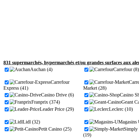
831 supermarchés, hypermarchés et/ou grandes surfaces aux ale
Auchan (4)
Carrefour (8)
Carrefour
Carr
Express (41)
Market (28)
Casino Drive (6)
Casino Sh
Franprix (374)
Geant Ca
Leader Price (29)
Leclerc (10)
Lidl (32)
Magasins 
Petit Casino (25)
Simply
(19)