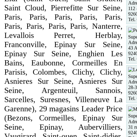
Adre
Saint Cloud, Pierrefitte Sur Seine,
112 
9260
Paris, Paris, Paris, Paris, Paris,
Tel.
Paris, Paris, Paris, Paris, Nanterre,
Levallois Perret, Herblay,
Supe
Adre
Franconville, Epinay Sur Seine,
43 A
Epinay Sur Seine, Enghien Les
924
Tel.
Bains, Eaubonne, Cormeilles En
Parisis, Colombes, Clichy, Clichy,
Supe
Asnieres Sur Seine, Asnieres Sur
Adre
28-3
Seine, Argenteuil, Sannois,
926
Sarcelles, Suresnes, Villeneuve La
Tel.
Garenne), 29 magasins Leader Price
Supe
(Bezons, Cormeilles, Epinay Sur
Adre
Seine, Epinay, Aubervilliers,
31 r
924
Vaugirard, Saint-ouen, Saint-didier,