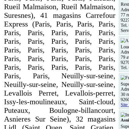
Rest
Rueil Malmaison, Rueil Malmaison,
Adre
Suresnes), 41 magasins Carrefour
77 r
922
Express (Paris, Paris, Paris, Paris,
Tel.
Serv
Paris, Paris, Paris, Paris, Paris,
Paris, Paris, Paris, Paris, Paris,
Loue
Paris, Paris, Paris, Paris, Paris,
Adre
Paris, Paris, Paris, Paris, Paris,
79 a
927
Paris, Paris, Paris, Paris, Paris,
Tel.
Paris, Paris, Neuilly-sur-seine,
Neuilly-sur-seine, Neuilly-sur-seine,
Supe
Adre
Levallois Perret, Levallois-perret,
30 r
926
Issy-les-moulineaux, Saint-cloud,
Site
Puteaux, Boulogne-billancourt,
Asnieres Sur Seine), 32 magasins
Asni
Lidl (Saint Ouen, Saint Gratien,
Supe